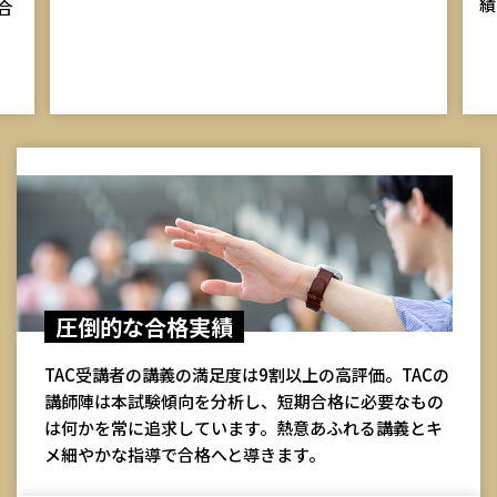
績）571名！
最
ミ
圧倒的な合格実績
TAC受講者の講義の満足度は9割以上の高評価。TACの
講師陣は本試験傾向を分析し、短期合格に必要なもの
は何かを常に追求しています。熱意あふれる講義とキ
メ細やかな指導で合格へと導きます。