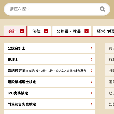
会計
法律
公務員・教員
経営･労
公認会計士
司
税理士
行
簿記検定
弁
(日商簿記3級・2級・1級・ビジネス会計検定試験®)
建設業経理士検定
通
IPO実務検定
ビ
財務報告実務検定
知