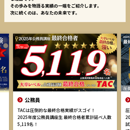
その歩みを物語る実績の一端をご紹介します。
次に続くのは、あなたの未来です。
国家総合職
圧倒的な合格、内定実績のカギがここにある！
外
数
2022年度秋試験～2025年度春試験 国家総合職
2
試験 公務員講座生 最終合格者数（累計実
9