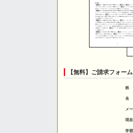
【無料】ご請求フォーム
姓
名
メー
現在
学習