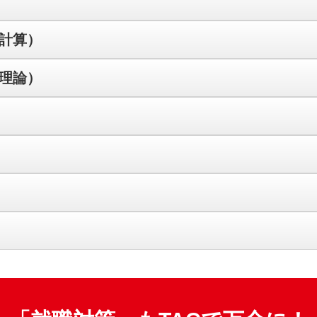
）
-計算）
-理論）