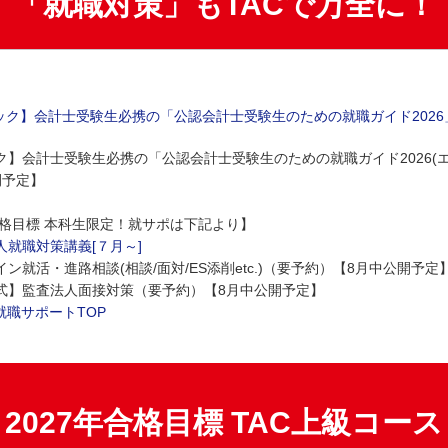
「就職対策」もTACで万全に！
ック】会計士受験生必携の「公認会計士受験生のための就職ガイド2026
ク】会計士受験生必携の「公認会計士受験生のための就職ガイド2026(
開予定】
年合格目標 本科生限定！就サポは下記より】
就職対策講義[７月～]
就活・進路相談(相談/面対/ES添削etc.)（要予約）【8月中公開予定
】監査法人面接対策（要予約）【8月中公開予定】
就職サポートTOP
2027年合格目標 TAC上級コース