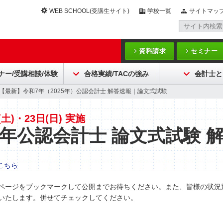
WEB SCHOOL(受講生サイト)
学校一覧
サイトマッ
資料請求
セミナー
ナー/受講相談/体験
合格実績/TACの強み
会計士と
>【最新】令和7年（2025年）公認会計士 解答速報｜論文式試験
(土)・23日(日) 実施
年公認会計士 論文式試験 
こちら
ページをブックマークして公開までお待ちください。また、皆様の状況
いたします。併せてチェックしてください。