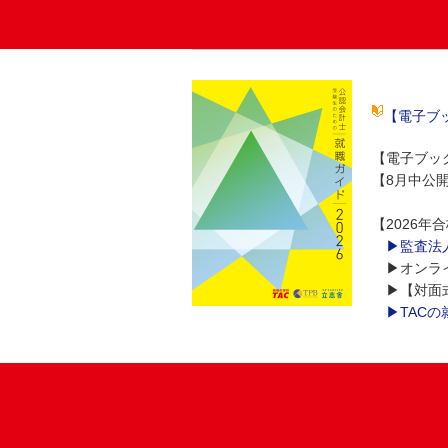
【電子ブ
【電子ブッ
【8月中公
【2026
▶監査法人
▶オンライン
▶【対面式
▶TACの