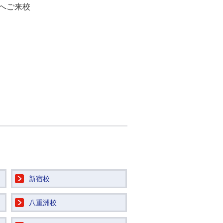
へご来校
新宿校
八重洲校