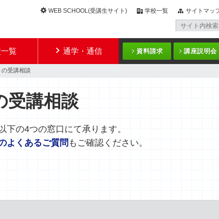
WEB SCHOOL(受講生サイト)
学校一覧
サイトマッ
校一覧
通学・通信
資料請求
講座説明会
Ｃの受講相談
の受講相談
以下の4つの窓口にて承ります。
のよくあるご質問
もご確認ください。