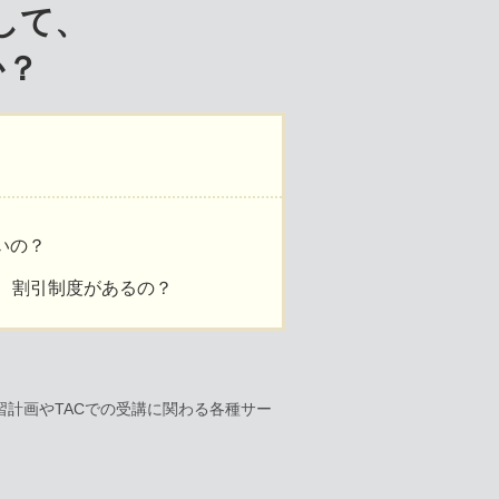
して、
か？
いの？
、割引制度があるの？
。
計画やTACでの受講に関わる各種サー