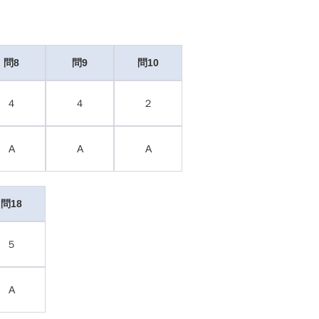
問8
問9
問10
４
４
２
A
A
A
問18
５
A