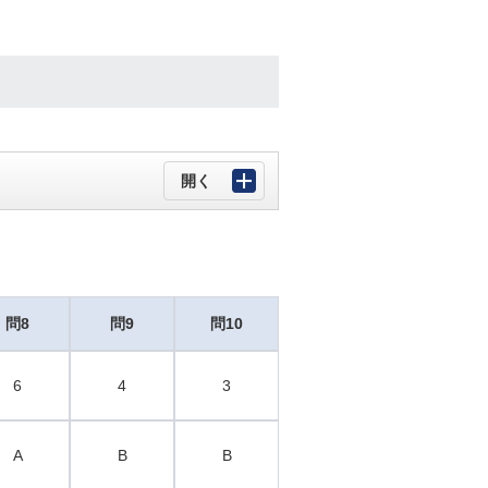
問8
問9
問10
6
4
3
A
B
B