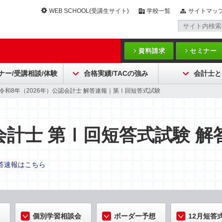
WEB SCHOOL(受講生サイト)
学校一覧
サイトマッ
資料請求
セミナー
ナー/受講相談/体験
合格実績/TACの強み
会計士と
>令和8年（2026年）公認会計士 解答速報｜第Ⅰ回短答式試験
計士 第Ⅰ回短答式試験 解
答速報はこちら
個別学習相談会
ボーダー予想
12月短答