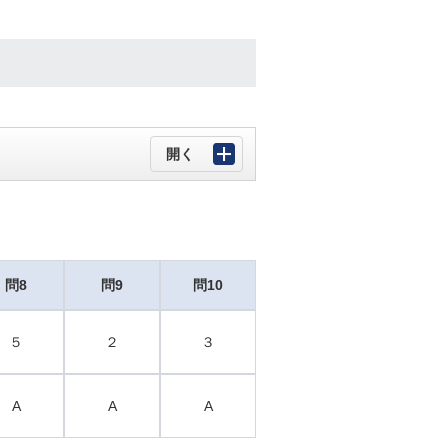
問8
問9
問10
５
２
３
A
A
A