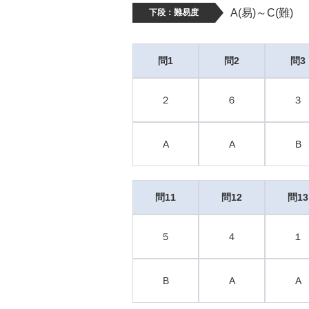
A(易)～C(難)
下段：難易度
問1
問2
問3
２
６
３
A
A
B
問11
問12
問13
５
４
１
B
A
A