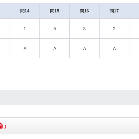
問14
問15
問16
問17
１
５
３
２
A
A
A
A
論」