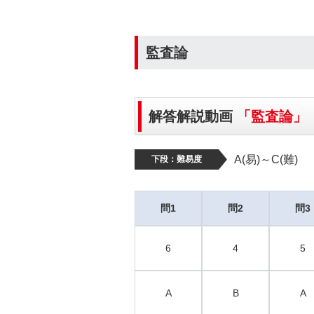
監査論
解答解説動画
「監査論」
A(易)～C(難)
下段：難易度
問1
問2
問3
6
4
5
A
B
A