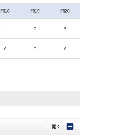
問18
問19
問20
１
２
６
A
C
A