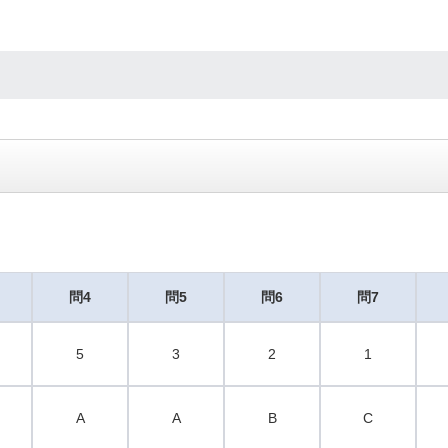
問4
問5
問6
問7
5
3
2
1
A
A
B
C