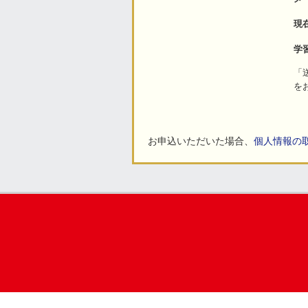
現
学
「
を
お申込いただいた場合、
個人情報の