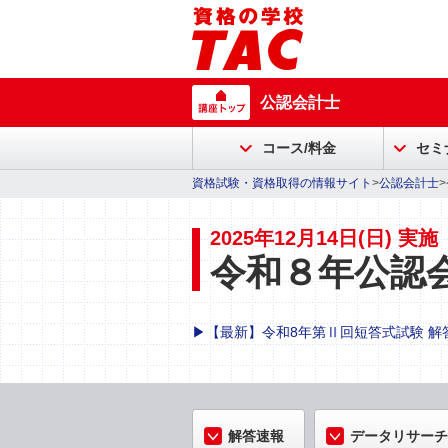
公認会計士
コース/料金
セミ
資格試験・資格取得の情報サイト
>
公認会計士
2025年12月14日(日) 実施
令和８年公認会
▶【最新】令和8年第Ⅱ回短答式試験 解
解答速報
データリサーチ