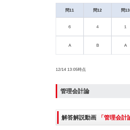
問11
問12
問13
６
４
１
A
B
A
12/14 13:05時点
管理会計論
解答解説動画
「管理会計