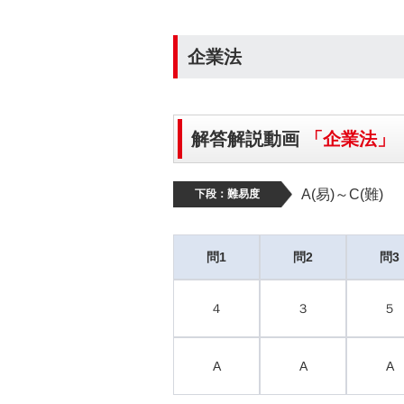
企業法
解答解説動画
「企業法」
A(易)～C(難)
下段：難易度
問1
問2
問3
４
３
５
A
A
A