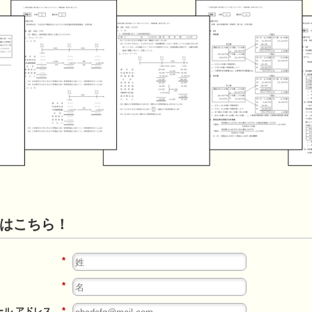
はこちら！
*
*
ール アドレス
*