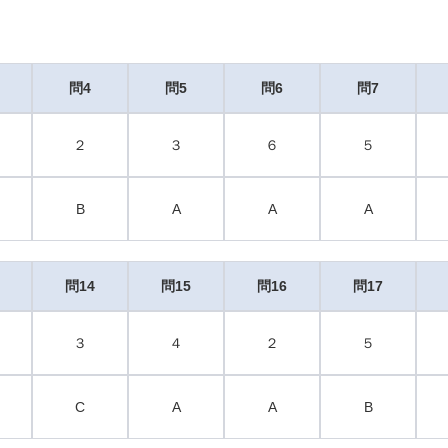
問4
問5
問6
問7
２
３
６
５
B
A
A
A
問14
問15
問16
問17
３
４
２
５
C
A
A
B