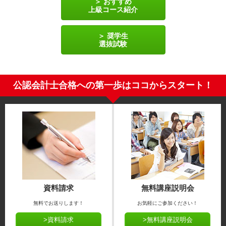
おすすめ
上級コース紹介
奨学生
選抜試験
公認会計士合格への第一歩はココからスタート！
資料請求
無料講座説明会
無料でお送りします！
お気軽にご参加ください！
>資料請求
>無料講座説明会