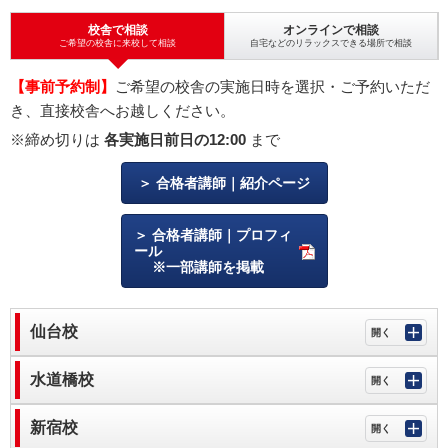
校舎で相談
オンラインで相談
ご希望の校舎に来校して相談
自宅などのリラックスできる場所で相談
【事前予約制】
ご希望の校舎の実施日時を選択・ご予約いただ
き、直接校舎へお越しください。
※締め切りは
各実施日前日の12:00
まで
合格者講師｜紹介ページ
合格者講師｜プロフィ
ール
※一部講師を掲載
仙台校
水道橋校
新宿校