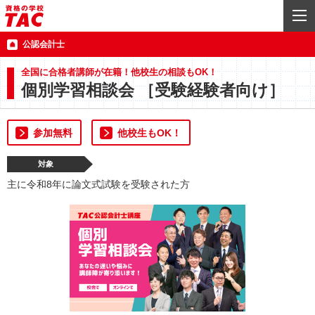
公認会計士
全国に合格者講師が在籍！他校生の相談もOK！
個別学習相談会 ［受験経験者向け］
参加無料
他校生もOK！
対象
主に令和8年に論文式試験を受験された方