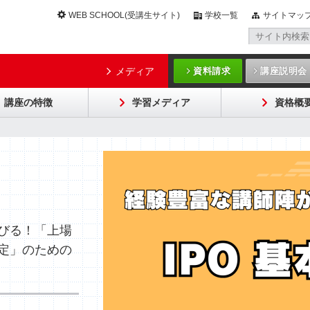
WEB SCHOOL(受講生サイト)
学校一覧
サイトマッ
メディア
資料請求
講座説明会
講座の特徴
学習メディア
資格概
びる！「上場
定」のための