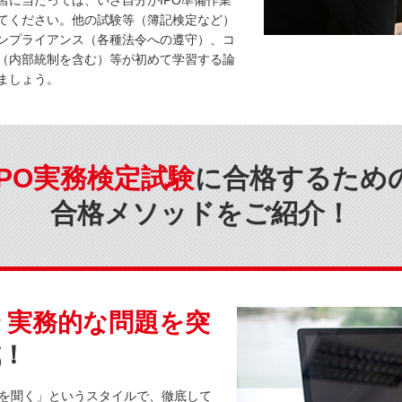
習に当たっては、いざ自分がIPO準備作業
てください。他の試験等（簿記検定など）
ンプライアンス（各種法令への遵守）、コ
（内部統制を含む）等が初めて学習する論
ましょう。
IPO実務検定試験
に
合格するため
合格メソッドをご紹介！
で
実務的な問題を突
成！
を聞く」というスタイルで、徹底して