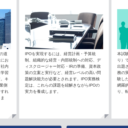
の道
IPOを実現するには、経営計画・予算統
本試
社にお
制、組織的な経営・内部統制への対応、デ
り）
て社内
ィスクロージャー対応・IRの準備、資本政
出題さ
は学習
策の立案と実行など、経営レベルの高い問
務の
す。キ
題解決能力が必要とされます。IPO実務検
験し
業側
定は、これらの課題を紐解きながらIPOの
網羅
チすれ
実力を養成します。
り、
りま