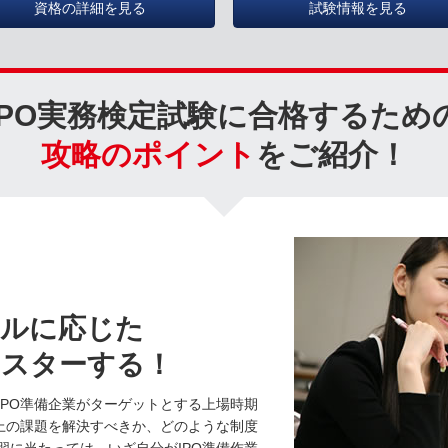
資格の詳細を見る
試験情報を見る
IPO実務検定試験に合格するため
攻略のポイント
をご紹介！
ールに応じた
マスターする！
IPO準備企業がターゲットとする上場時期
O上の課題を解決すべきか、どのような制度