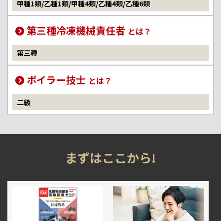
甲種1類/乙種1類/甲種4類/乙種4類/乙種6類
第三種冷凍機械責任者
とは？
第三種
ボイラー技士
とは？
二級
まずはここから!