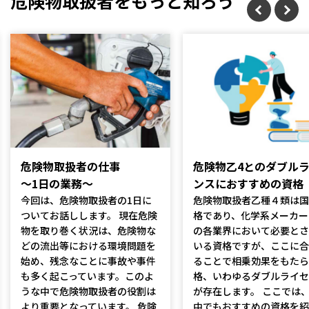
危険物取扱者をもっと知ろう
危険物取扱者の仕事
危険物乙4とのダブル
～1日の業務～
ンスにおすすめの資格
今回は、危険物取扱者の1日に
危険物取扱者乙種４類は国
ついてお話しします。 現在危険
格であり、化学系メーカー
物を取り巻く状況は、危険物な
の各業界において必要とさ
どの流出等における環境問題を
いる資格ですが、ここに合
始め、残念なことに事故や事件
ることで相乗効果をもたら
も多く起こっています。このよ
格、いわゆるダブルライセ
うな中で危険物取扱者の役割は
が存在します。 ここでは
より重要となっています。 危険
中でもおすすめの資格を紹