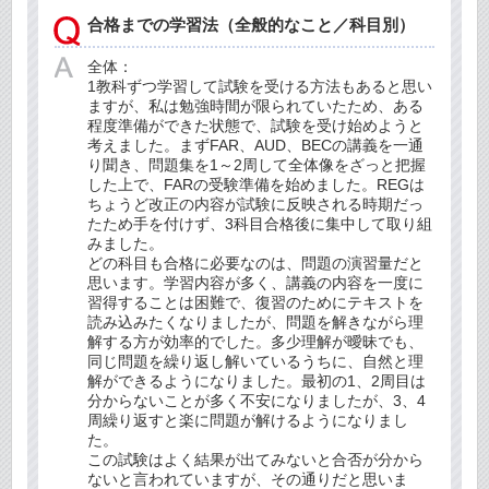
合格までの学習法（全般的なこと／科目別）
全体：
1教科ずつ学習して試験を受ける方法もあると思い
ますが、私は勉強時間が限られていたため、ある
程度準備ができた状態で、試験を受け始めようと
考えました。まずFAR、AUD、BECの講義を一通
り聞き、問題集を1～2周して全体像をざっと把握
した上で、FARの受験準備を始めました。REGは
ちょうど改正の内容が試験に反映される時期だっ
たため手を付けず、3科目合格後に集中して取り組
みました。
どの科目も合格に必要なのは、問題の演習量だと
思います。学習内容が多く、講義の内容を一度に
習得することは困難で、復習のためにテキストを
読み込みたくなりましたが、問題を解きながら理
解する方が効率的でした。多少理解が曖昧でも、
同じ問題を繰り返し解いているうちに、自然と理
解ができるようになりました。最初の1、2周目は
分からないことが多く不安になりましたが、3、4
周繰り返すと楽に問題が解けるようになりまし
た。
この試験はよく結果が出てみないと合否が分から
ないと言われていますが、その通りだと思いま