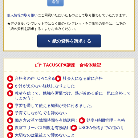
送信
個人情報の取り扱い
にご同意いただいたものとして取り扱わせていただきます。
★デジタルパンフレットではなく紙のパンフレットをご希望の場合は、以下の
「紙の資料を請求する」よりお進みください。
紙の資料を請求する
TACUSCPA講座 合格体験記
合格者の声TOPに戻る
社会人になる前に合格
かけがえのない経験になりました
教材を信じて、勉強を習慣づけ、熱が冷める前に一気に合格して
しまおう！
学習を通して使える知識が身に付きました。
子育てしながらでも諦めない
働き方改革で隙間時間を有効活用！
効率+時間管理＝合格
教室フリーパス制度を有効活用
USCPA合格までの道のり
大切なのは最後まで諦めないこと