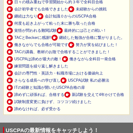
日々の積み重ねで学習開始から約３年で全科目合格
会計初学者でも合格できました
未経験からの挑戦
継続は力なり
会計知識０からのUSCPA合格
何度も起き上がって粘った末に勝ち取った合格
覚悟が問われる難関試験
最終的には己との戦い！
TACとBeckerに感謝!!
継続した勉強が合格に繋がりました。
働きながらでも合格が可能です
努力が実を結びました！
TACの講義、教材のお陰で合格することができました！
USCPAは諦めが最大の敵！
働きながら全科目一発合格
練習問題を繰り返し解きました
会計の専門性・英語力・転職市場における価値向上
さらなる成長への学び直し
USCPA試験 私の必勝法
ITの経験と知識が開いたUSCPA合格の扉
諦めずに頑張れば、合格する
新試験を交えて4年かけて合格
試験制度変更に負けず、コツコツ続けました
諦めなければ、必ず受かる
USCPAの最新情報をキャッチしよう！