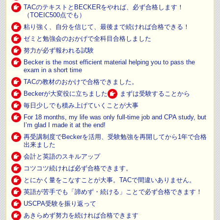
TACのテキストとBECKERをやれば、必ず合格します！
（TOEIC500点でも）
粘り強く、自分を信じて、最後まで続ければ合格できる！
ゼミと勉強会のおかげで全科目合格しました
努力が必ず報われる試験
Becker is the most efficient material helping you to pass the
exam in a short time
TACの教材のおかけで合格できました。
Beckerが大変役に立ちました
まずは受験することから
毎日少しでも積み上げていくことが大事
For 18 months, my life was only full-time job and CPA study, but
I’m glad I made it at the end!
再受講制度でBeckerを活用、受験勉強を再開してから1年で合格
出来ました
会計と英語のスキルアップ
コツコツ続ければ必ず合格できます。
とにかく量をこなすことが大事。TACで間違いありません。
英語が苦手でも「諦めず・続ける」ことで必ず合格できます！
USCPA受験を振り返って
あきらめず努力を続ければ合格できます