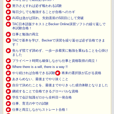
努力さえすれば必ず報われる試験
毎日少しでも勉強することが合格へのカギ
AUDは急がば回れ、失効直前の5回目にして突破
TAC日本語版テキストとBecker Online演習ソフトの繰り返しで
本試験合格！
仕事と勉強の両立
TACで基本を学び、Beckerで演習を繰り返せば必ず合格できま
す！
焦らず慌てず諦めず、一歩一歩着実に勉強を重ねることを心掛け
ました
プライベート時間も確保しながら仕事と資格取得の両立！
Where there is a will, there is a way !!
やり続ければ合格できる試験
将来の選択肢が広がる資格
あきらめない、最後までやり抜くこと
自分で決めたことを、最後までやりきった成功体験となりました
継続することで合格できるグローバルな資格
学生で会計知識ゼロから全科目一発合格
仕事、育児の中での試験
仕事と両立しながらストレート合格！