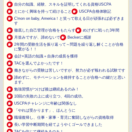
自分の知識、経験、スキルを証明してくれる資格USCPA
とにかく興味を持って続けること
USCPA合格体験記
C'mon on baby, America！と笑って歌える日が頑張れば必ずきま
す
徹底した自己管理が合格をもたらす
めげずに戦った3年間
月並みですが、諦めないで
Beckerに感謝
2年間の受験生活を振り返って～問題を繰り返し解くことが合格
に繋がる！！
会計×英語の知識＋自身の成長を獲得
TACを選んでよかったです！
働きながらの受験は苦しいですが、努力が必ず報われる試験です
諦めずに、モチベーションを維持することが合格への鍵だと思い
ます。
勉強習慣がつけば後は継続あるのみ！
10回の失敗の上に成り立つ、4回の成功。
USCPAチャレンジに年齢は関係なし
「やれば受かります」、ほんとうに
職場復帰し、仕事・家事・育児に奮闘しながらの資格取得
長い学習中断期間を経てようやくゴールできました
TACを信じて継続あるのみ！