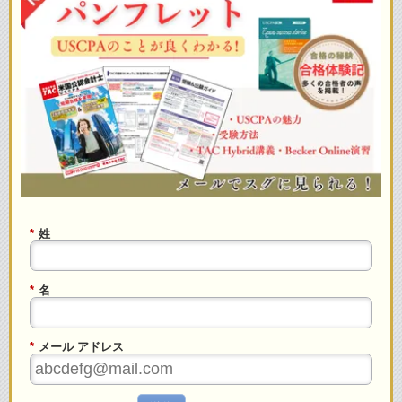
*
姓
*
名
*
メール アドレス