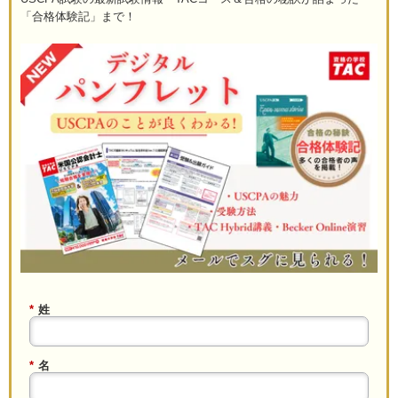
「合格体験記」まで！
*
姓
*
名