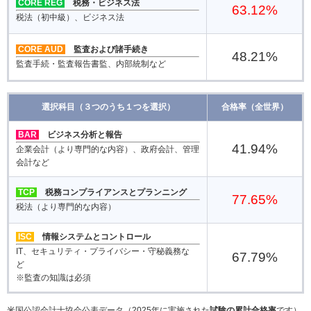
CORE REG
税務・ビジネス法
63.12
%
税法（初中級）、ビジネス法
CORE AUD
監査および諸手続き
48.21
%
監査手続・監査報告書監、内部統制など
選択科目（３つのうち１つを選択）
合格率（全世界）
BAR
ビジネス分析と報告
41.94
%
企業会計（より専門的な内容）、政府会計、管理
会計など
TCP
税務コンプライアンスとプランニング
77.65
%
税法（より専門的な内容）
ISC
情報システムとコントロール
IT、セキュリティ・プライバシー・守秘義務な
67.79
%
ど
※監査の知識は必須
米国公認会計士協会公表データ（2025年に実施された
試験の累計合格率
です）