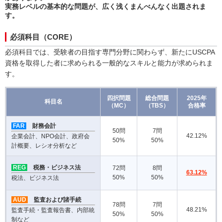
実務レベルの基本的な問題が、広く浅くまんべんなく出題されま
す。
必須科目（CORE）
必須科目では、受験者の目指す専門分野に関わらず、新たにUSCPA
資格を取得した者に求められる一般的なスキルと能力が求められま
す。
四択問題
総合問題
2025年
科目名
（MC）
（TBS）
合格率
FAR
財務会計
50問
7問
42.12%
企業会計、NPO会計、政府会
50%
50%
計概要、レシオ分析など
REG
税務・ビジネス法
72問
8問
63.12
%
50%
50%
税法、ビジネス法
AUD
監査および諸手続
78問
7問
48.21
%
監査手続・監査報告書、内部統
50%
50%
制など