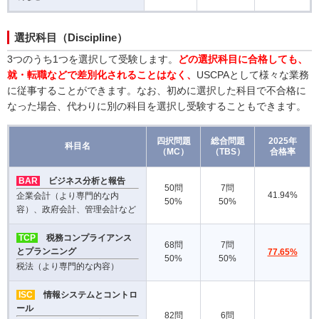
選択科目（Discipline）
3つのうち1つを選択して受験します。
どの選択科目に合格しても、
就・転職などで差別化されることはなく、
USCPAとして様々な業務
に従事することができます。なお、初めに選択した科目で不合格に
なった場合、代わりに別の科目を選択し受験することもできます。
四択問題
総合問題
2025年
科目名
（MC）
（TBS）
合格率
BAR
ビジネス分析と報告
50問
7問
41.94
%
企業会計（より専門的な内
50%
50%
容）、政府会計、管理会計など
TCP
税務コンプライアンス
68問
7問
とプランニング
77.65
%
50%
50%
税法（より専門的な内容）
ISC
情報システムとコントロ
ール
82問
6問