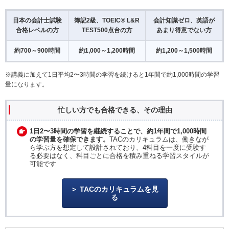
日本の会計士試験
簿記2級、TOEIC® L&R
会計知識ゼロ、英語が
合格レベルの方
TEST500点台の方
あまり得意でない方
約700～900時間
約1,000～1,200時間
約1,200～1,500時間
※講義に加えて1日平均2〜3時間の学習を続けると1年間で約1,000時間の学習
量になります。
忙しい方でも合格できる、その理由
1日2〜3時間の学習を継続することで、約1年間で1,000時間
の学習量を確保できます。
TACのカリキュラムは、働きなが
ら学ぶ方を想定して設計されており、4科目を一度に受験す
る必要はなく、科目ごとに合格を積み重ねる学習スタイルが
可能です
TACのカリキュラムを見
る