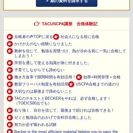
紙の資料を請求する
TACUSCPA講座 合格体験記
合格者の声TOPに戻る
社会人になる前に合格
かけがえのない経験になりました
教材を信じて、勉強を習慣づけ、熱が冷める前に一気に合格して
しまおう！
学習を通して使える知識が身に付きました。
子育てしながらでも諦めない
働き方改革で隙間時間を有効活用！
効率+時間管理＝合格
教室フリーパス制度を有効活用
USCPA合格までの道のり
大切なのは最後まで諦めないこと
TACのテキストとBECKERをやれば、必ず合格します！
（TOEIC500点でも）
粘り強く、自分を信じて、最後まで続ければ合格できる！
ゼミと勉強会のおかげで全科目合格しました
努力が必ず報われる試験
Becker is the most efficient material helping you to pass the