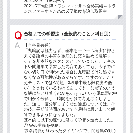
2021/5/16：REG合格
2021/5下旬以降：ワシントン州へ合格実績をトラ
ンスファーするための必要単位を追加取得中
合格までの学習法（全般的なこと／科目別）
【全科目共通】
「丸暗記は極力せず、基本を一つ一つ着実に押さ
えて各論点の本質を徹底的に突き詰めて理解す
る」を基本的なスタンスとしていました。テキス
トや問題集で学習した内容であっても、今までに
ない切り口で問われた場合に丸暗記では対処でき
なくなる可能性があるからです。ですので、たと
えテキストではA問題（3段階中最も難易度の低
い）とされているものであっても、なぜそのよう
な解にたどり着くのかをx→y→zという風に頭の中
で細かく分解し、時間をかけて考え尽くしまし
た。逆に一度分解し尽くせた論点については、そ
の後、長期間時間があいても瞬時に思い出して解
答できるようになりました。
基本的に以下の流れに沿って学習を進めました。
① Web講義を視聴。
② 各講義が終わったタイミングで、問題集の対応