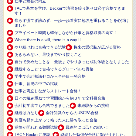
仕事と勉強の両立
TACで基本を学び、Beckerで演習を繰り返せば必ず合格できま
す！
焦らず慌てず諦めず、一歩一歩着実に勉強を重ねることを心掛け
ました
プライベート時間も確保しながら仕事と資格取得の両立！
Where there is a will, there is a way !!
やり続ければ合格できる試験
将来の選択肢が広がる資格
あきらめない、最後までやり抜くこと
自分で決めたことを、最後までやりきった成功体験となりました
継続することで合格できるグローバルな資格
学生で会計知識ゼロから全科目一発合格
仕事、育児の中での試験
仕事と両立しながらストレート合格！
日々の積み重ねで学習開始から約３年で全科目合格
会計初学者でも合格できました
未経験からの挑戦
継続は力なり
会計知識０からのUSCPA合格
何度も起き上がって粘った末に勝ち取った合格
覚悟が問われる難関試験
最終的には己との戦い！
TACとBeckerに感謝!!
継続した勉強が合格に繋がりました。