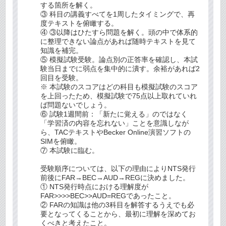
する箇所を解く。
③ 科目の講義すべてを1周したタイミングで、再
度テキストを俯瞰する。
④ ③以降はひたすら問題を解く。頭の中で体系的
に整理できない論点があれば随時テキストを見て
知識を補完。
⑤ 模擬試験受験。論点別の正答率を確認し、本試
験当日までに弱点を集中的に潰す。余裕があれば2
回目を受験。
※ 本試験のスコアはどの科目も模擬試験のスコア
を上回ったため、模擬試験で75点以上取れていれ
ば問題ないでしょう。
⑥ 試験1週間前：「新たに覚える」のではなく
「学習済の内容を忘れない」ことを意識しなが
ら、TACテキストやBecker Online演習ソフトの
SIMを俯瞰。
⑦ 本試験に臨む。
受験順序については、以下の理由によりNTS発行
前後にFAR→BEC→AUD→REGに決めました。
① NTS発行時点における理解度が
FAR>>>>BEC>>AUD=REGであったこと。
② FARの知識は他の3科目を解答するうえでも必
要となってくることから、最初に理解を深めてお
くべきと考えたこと。