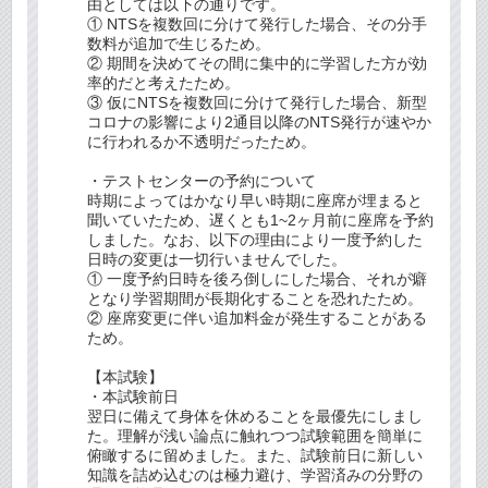
由としては以下の通りです。
① NTSを複数回に分けて発行した場合、その分手
数料が追加で生じるため。
② 期間を決めてその間に集中的に学習した方が効
率的だと考えたため。
③ 仮にNTSを複数回に分けて発行した場合、新型
コロナの影響により2通目以降のNTS発行が速やか
に行われるか不透明だったため。
・テストセンターの予約について
時期によってはかなり早い時期に座席が埋まると
聞いていたため、遅くとも1~2ヶ月前に座席を予約
しました。なお、以下の理由により一度予約した
日時の変更は一切行いませんでした。
① 一度予約日時を後ろ倒しにした場合、それが癖
となり学習期間が長期化することを恐れたため。
② 座席変更に伴い追加料金が発生することがある
ため。
【本試験】
・本試験前日
翌日に備えて身体を休めることを最優先にしまし
た。理解が浅い論点に触れつつ試験範囲を簡単に
俯瞰するに留めました。また、試験前日に新しい
知識を詰め込むのは極力避け、学習済みの分野の