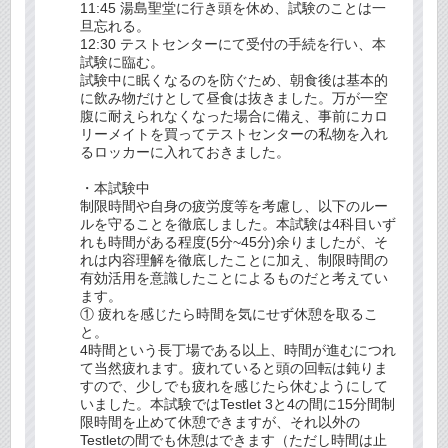
11:45 湯島聖堂に行き頭を休め、試験のことは一
旦忘れる。
12:30 テストセンターにて受付の手続を行い、本
試験に臨む。
試験中に眠くなるのを防ぐため、朝食後は基本的
に飲み物だけとして昼食は抜きました。万が一空
腹に耐えられなくなった場合に備え、事前にカロ
リーメイトを買ってテストセンターの私物を入れ
るロッカーに入れておきました。
・本試験中
制限時間や自身の疲労度等を考慮し、以下のルー
ルを守ることを徹底しました。本試験は4科目いず
れも時間がある程度(5分~45分)余りましたが、そ
れは内容理解を徹底したことに加え、制限時間の
有効活用を意識したことによるものだと考えてい
ます。
① 疲れを感じたら時間を気にせず休憩を取るこ
と。
4時間という長丁場である以上、時間が進むにつれ
て当然疲れます。疲れていると頭の回転は鈍りま
すので、少しでも疲れを感じたら休むようにして
いました。本試験ではTestlet 3と4の間に15分間制
限時間を止めて休憩できますが、それ以外の
Testletの間でも休憩はできます（ただし時間は止