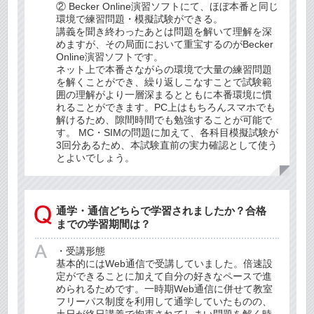
② Becker Online演習ソフトにて、ほぼ本番と同じ
環境で練習問題・模擬試験ができる。
講義を聞き終わったあとは問題を解いて理解を深
めますが、その局面において重宝するのがBecker
Online演習ソフトです。
ネット上で本番さながらの環境で大量の練習問題
を解くことができ、繰り返しこなすことで試験範
囲の理解がより一層深まるとともに本番環境に慣
れることができます。PC上はもちろんスマホでも
解けるため、隙間時間でも勉強することが可能で
す。 MC・SIMの問題に加えて、各科目模擬試験が
3回分あるため、本試験直前の実力確認として使う
とよいでしょう。
通学・通信どちらで学習されましたか？合格
までの学習期間は？
・受講形態
基本的にはWeb通信で受講していました。倍速設
定ができることに加えて自分の好きなペースで進
められるためです。一時期Web通信に併せて教室
フリーパス制度を利用して通学していたものの、
土日が終日講義で拘束されてしまい問題を解く時