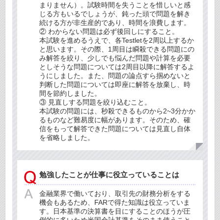
まりません）。試験時間を失うことを惜しいと感
じる方もいるでしょうが、鈍った頭で問題を解き
続ける方が非生産的であり、時間を浪費します。
② わからない問題は必ず後回しにすること。
本試験を進めるうえで、各Testletを2周以上するか
と思います。その際、1周目は瞬殺できる問題にの
み解答を絞り、少しでも悩んだ問題や計算を必要
としそうな問題については2周目以降に解答するよ
うにしました。また、問題の論点すら掴めないと
判断した問題については即座に解答を放棄し、時
間を節約しました。
③ 見直しする問題を絞り込むこと。
本試験の問題には、秒殺できるものから2~3分かか
るものなど難易度に幅があります。そのため、確
信をもって解答できた問題については見直し自体
を省略しました。
勉強したことが仕事に役立っていることは
金融業界で働いており、取引先の財務分析をする
機会もあるため、FARで得た知識は役立っていま
す。日本基準の決算書を目にすることのほうが圧
倒的に多いため米国会計基準をそのまま使うこと