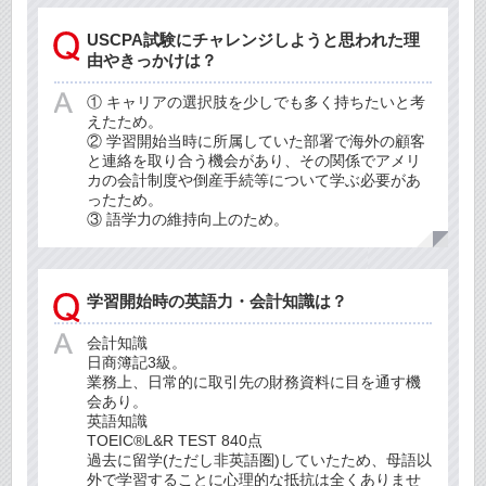
USCPA試験にチャレンジしようと思われた理
由やきっかけは？
① キャリアの選択肢を少しでも多く持ちたいと考
えたため。
② 学習開始当時に所属していた部署で海外の顧客
と連絡を取り合う機会があり、その関係でアメリ
カの会計制度や倒産手続等について学ぶ必要があ
ったため。
③ 語学力の維持向上のため。
学習開始時の英語力・会計知識は？
会計知識
日商簿記3級。
業務上、日常的に取引先の財務資料に目を通す機
会あり。
英語知識
TOEIC®L&R TEST 840点
過去に留学(ただし非英語圏)していたため、母語以
外で学習することに心理的な抵抗は全くありませ