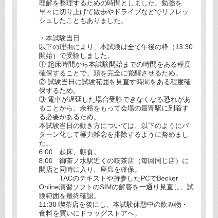
理解を整理するための時間としました。勉強を
早々に切り上げて散歩やドライブなどでリフレッ
シュしたこともありました。
・本試験当日
以下の理由により、本試験は全て午後の枠（13:30
開始）で受験しました。
① 起床時間から本試験開始までの時間をある程度
確保することで、頭を完全に覚醒させるため。
② 試験当日に試験範囲を見直す時間をある程度確
保するため。
③ 電車が遅延した場合受験できなくなる恐れがあ
ることから、余裕をもって会場の最寄駅に到着す
る必要があるため。
本試験当日の動き方については、以下のようにパ
ターン化して極力雑念を排除するように努めまし
た。
6:00 起床、朝食。
8:00 御茶ノ水駅近くの喫茶店（毎回同じ店）に
開店と同時に入り、座席を確保。
TACのテキストや持参したPCでBecker
Online演習ソフトのSIMの解答を一通り見直し、試
験範囲を最終確認。
11:30 喫茶店を後にし、本試験休憩中の飲み物・
食料を買いにドラッグストアへ。