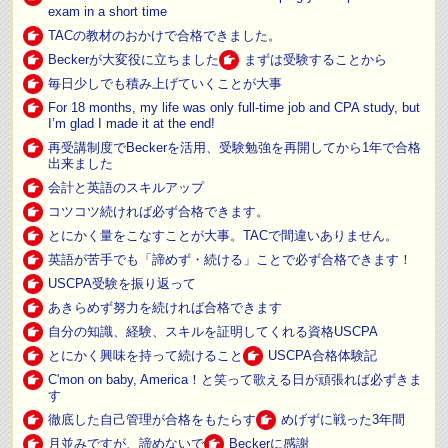
exam in a short time
TACの教材のおかけで合格できました。
Beckerが大変役に立ちました
まずは受験することから
毎日少しでも積み上げていくことが大事
For 18 months, my life was only full-time job and CPA study, but
I’m glad I made it at the end!
再受講制度でBeckerを活用、受験勉強を再開してから1年で合格
出来ました
会計と英語のスキルアップ
コツコツ続ければ必ず合格できます。
とにかく量をこなすことが大事。TACで間違いありません。
英語が苦手でも「諦めず・続ける」ことで必ず合格できます！
USCPA受験を振り返って
あきらめず努力を続ければ合格できます
自分の知識、経験、スキルを証明してくれる資格USCPA
とにかく興味を持って続けること
USCPA合格体験記
C'mon on baby, America！と笑って歌える日が頑張れば必ずきま
す
徹底した自己管理が合格をもたらす
めげずに戦った3年間
月並みですが、諦めないで
Beckerに感謝