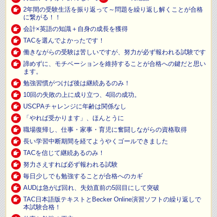
2年間の受験生活を振り返って～問題を繰り返し解くことが合格
に繋がる！！
会計×英語の知識＋自身の成長を獲得
TACを選んでよかったです！
働きながらの受験は苦しいですが、努力が必ず報われる試験です
諦めずに、モチベーションを維持することが合格への鍵だと思い
ます。
勉強習慣がつけば後は継続あるのみ！
10回の失敗の上に成り立つ、4回の成功。
USCPAチャレンジに年齢は関係なし
「やれば受かります」、ほんとうに
職場復帰し、仕事・家事・育児に奮闘しながらの資格取得
長い学習中断期間を経てようやくゴールできました
TACを信じて継続あるのみ！
努力さえすれば必ず報われる試験
毎日少しでも勉強することが合格へのカギ
AUDは急がば回れ、失効直前の5回目にして突破
TAC日本語版テキストとBecker Online演習ソフトの繰り返しで
本試験合格！