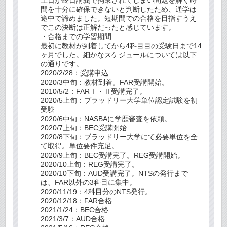
間を十分に確保できないと判断したため、通学は
途中で諦めました。短期間での合格を目指すうえ
でこの決断は正解だったと感じています。
・合格までの学習期間
最初に教材が到着してから4科目目の受験日まで14
ヶ月でした。細かなスケジュールについては以下
の通りです。
2020/2/28：受講申込
2020/3中旬：教材到着。FAR受講開始。
2010/5/2：FARⅠ・Ⅱ受講完了。
2020/5上旬：ブラッドリー大学単位認定試験を初
受験
2020/6中旬：NASBAに学歴審査を依頼。
2020/7上旬：BEC受講開始
2020/8下旬：ブラッドリー大学にて必要単位を全
て取得。単位要件充足。
2020/9上旬：BEC受講完了。REG受講開始。
2020/10上旬：REG受講完了。
2020/10下旬：AUD受講完了。NTSの発行まで
は、FAR以外の3科目に集中。
2020/11/19：4科目分のNTS発行。
2020/12/18：FAR合格
2021/1/24：BEC合格
2021/3/7：AUD合格