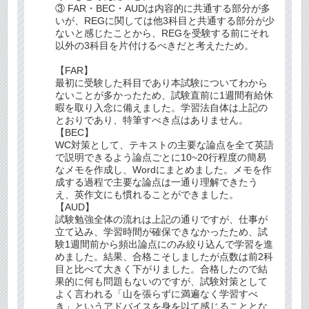
③ FAR・BEC・AUDは内容的に共通する部分が多
いが、REGに関しては他3科目と共通する部分が少
ないと感じたことから、REGを受験する前にそれ
以外の3科目を片付けるべきだと考えたため。
【FAR】
最初に受験した科目であり本試験についてわから
ないことが多かったため、試験直前に1週間有給休
暇を取り入念に備えました。学習法自体は上記の
とおりであり、特筆すべき点はありません。
【BEC】
WC対策として、テキストの主要な論点を全て英語
で説明できるよう論点ごとに10~20行程度の簡易
なメモを作成し、Wordにまとめました。メモを作
成する過程で主要な論点は一通り理解できたう
え、英作文にも慣れることができました。
【AUD】
試験勉強全体の流れは上記の通りですが、仕事が
立て込み、学習時間が確保できなかったため、試
験1週間前から頻出論点にのみ絞り込んで学習を進
めました。結果、合格こそしましたが点数は前2科
目と比べて大きく下がりました。合格したので結
果的に何も問題もないのですが、試験対策として
よく言われる「山を張らずに満遍なく学習すべ
き」というアドバイスを身を以て感じることとな