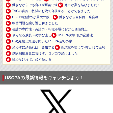
働きながらでも合格が可能です
努力が実を結びました！
TACの講義、教材のお陰で合格することができました！
USCPAは諦めが最大の敵！
働きながら全科目一発合格
練習問題を繰り返し解きました
会計の専門性・英語力・転職市場における価値向上
さらなる成長への学び直し
USCPA試験 私の必勝法
ITの経験と知識が開いたUSCPA合格の扉
諦めずに頑張れば、合格する
新試験を交えて4年かけて合格
試験制度変更に負けず、コツコツ続けました
諦めなければ、必ず受かる
USCPAの最新情報をキャッチしよう！