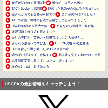
覚悟が問われる難関試験
最終的には己との戦い！
TACとBeckerに感謝!!
継続した勉強が合格に繋がりました。
働きながらでも合格が可能です
努力が実を結びました！
TACの講義、教材のお陰で合格することができました！
USCPAは諦めが最大の敵！
働きながら全科目一発合格
練習問題を繰り返し解きました
会計の専門性・英語力・転職市場における価値向上
さらなる成長への学び直し
USCPA試験 私の必勝法
ITの経験と知識が開いたUSCPA合格の扉
諦めずに頑張れば、合格する
新試験を交えて4年かけて合格
試験制度変更に負けず、コツコツ続けました
諦めなければ、必ず受かる
USCPAの最新情報をキャッチしよう！