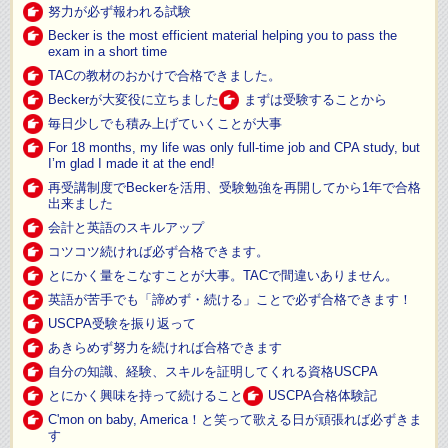
努力が必ず報われる試験
Becker is the most efficient material helping you to pass the
exam in a short time
TACの教材のおかけで合格できました。
Beckerが大変役に立ちました
まずは受験することから
毎日少しでも積み上げていくことが大事
For 18 months, my life was only full-time job and CPA study, but
I’m glad I made it at the end!
再受講制度でBeckerを活用、受験勉強を再開してから1年で合格
出来ました
会計と英語のスキルアップ
コツコツ続ければ必ず合格できます。
とにかく量をこなすことが大事。TACで間違いありません。
英語が苦手でも「諦めず・続ける」ことで必ず合格できます！
USCPA受験を振り返って
あきらめず努力を続ければ合格できます
自分の知識、経験、スキルを証明してくれる資格USCPA
とにかく興味を持って続けること
USCPA合格体験記
C'mon on baby, America！と笑って歌える日が頑張れば必ずきま
す