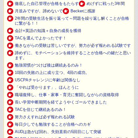
徹底した自己管理が合格をもたらす
めげずに戦った3年間
月並みですが、諦めないで
Beckerに感謝
2年間の受験生活を振り返って～問題を繰り返し解くことが合格
に繋がる！！
会計×英語の知識＋自身の成長を獲得
TACを選んでよかったです！
働きながらの受験は苦しいですが、努力が必ず報われる試験です
諦めずに、モチベーションを維持することが合格への鍵だと思い
ます。
勉強習慣がつけば後は継続あるのみ！
10回の失敗の上に成り立つ、4回の成功。
USCPAチャレンジに年齢は関係なし
「やれば受かります」、ほんとうに
職場復帰し、仕事・家事・育児に奮闘しながらの資格取得
長い学習中断期間を経てようやくゴールできました
TACを信じて継続あるのみ！
努力さえすれば必ず報われる試験
毎日少しでも勉強することが合格へのカギ
AUDは急がば回れ、失効直前の5回目にして突破