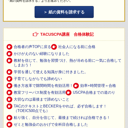
「紙の資料を請求する」よりお進みください。
紙の資料を請求する
TACUSCPA講座 合格体験記
合格者の声TOPに戻る
社会人になる前に合格
かけがえのない経験になりました
教材を信じて、勉強を習慣づけ、熱が冷める前に一気に合格して
しまおう！
学習を通して使える知識が身に付きました。
子育てしながらでも諦めない
働き方改革で隙間時間を有効活用！
効率+時間管理＝合格
教室フリーパス制度を有効活用
USCPA合格までの道のり
大切なのは最後まで諦めないこと
TACのテキストとBECKERをやれば、必ず合格します！
（TOEIC500点でも）
粘り強く、自分を信じて、最後まで続ければ合格できる！
ゼミと勉強会のおかげで全科目合格しました