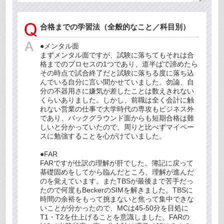
合格までの学習法（全般的なこと／科目別）
●メンタル面
まずメンタル面ですが、試験に落ちてもそれは合
格までのプロセスの1つであり、道半ばで諦めたら
その時点で試合終了だと試験に落ちる度に落ち込
んでいる自分に言い聞かせていました。勿論、自
分の不器用さに嫌気が差したことは数えきれない
くらいありました。しかし、前職は全く会計に触
れない営業の仕事で大学時代の専攻もビジネス外
であり、バックグラウンド面からも短期合格は難
しいと分かっていたので、周りと比べずマイペー
スに勉強することを心がけていました。
●FAR
FARですが仕訳の理解が肝でした。簿記に戻って
基礎固めをしてから臨んだところ、理解が進んだ
のを覚えています。またTBSが最後まで苦手だっ
たので何度もBeckerのSIMを解きました。TBSに
時間の余裕をもって挑まないと焦って集中できな
いことが分かったので、MCは45-50分を目処に
T1・T2を仕上げることを意識しました。FARの