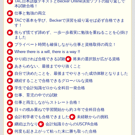
TAC日本語版テキストとBecker Online演習ソフトの繰り返しで
本試験合格！
仕事と勉強の両立
TACで基本を学び、Beckerで演習を繰り返せば必ず合格できま
す！
焦らず慌てず諦めず、一歩一歩着実に勉強を重ねることを心掛け
ました
プライベート時間も確保しながら仕事と資格取得の両立！
Where there is a will, there is a way !!
やり続ければ合格できる試験
将来の選択肢が広がる資格
あきらめない、最後までやり抜くこと
自分で決めたことを、最後までやりきった成功体験となりました
継続することで合格できるグローバルな資格
学生で会計知識ゼロから全科目一発合格
仕事、育児の中での試験
仕事と両立しながらストレート合格！
日々の積み重ねで学習開始から約３年で全科目合格
会計初学者でも合格できました
未経験からの挑戦
継続は力なり
会計知識０からのUSCPA合格
何度も起き上がって粘った末に勝ち取った合格