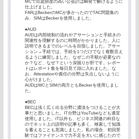
MCで出題頻度の高い公会計は瞬発で解けるように
仕上げました。
FARはBeckerのMCが多かったのでTAC問題集の
み、SIMはBeckerを使用しました。
●AUD
AUDは内部統制の流れやアサーションと手続きの
関連性を理解するのに時間がかかりました。人に
説明できるまでのレベルを目指しました。アサー
ション→手続では、手続を1つだけでなく複数言え
るように練習しました。なぜこの手順が必要なの
か？など、なぜ？という深掘りが肝です。レポー
トはレポート集を毎日見て頭に入れました。な
お、Attestationや責任の分野は失点しないように
心がけました。
AUDはMCとSIMの両方ともBeckerを使用しまし
た。
●BEC
BECは浅く広く出る分野に濃淡をつけることが大
事だと思いました。IT分野はYouTubeなども適宜
使用しました。IT以外も、ビジネス関連の科目な
のでネット上の説明や記事も多く、検索して知識
を蓄えることも意識しました。私の場合、初回受
験ではファイナンスで力不足を大いに感じたので