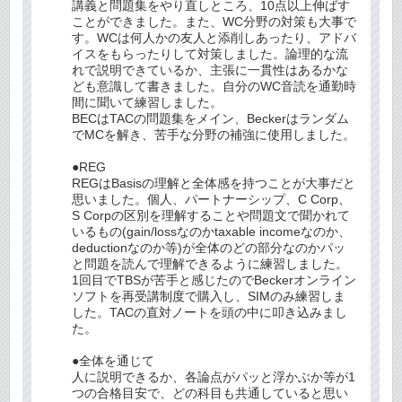
講義と問題集をやり直しところ、10点以上伸ばす
ことができました。また、WC分野の対策も大事で
す。WCは何人かの友人と添削しあったり、アドバ
イスをもらったりして対策しました。論理的な流
れで説明できているか、主張に一貫性はあるかな
ども意識して書きました。自分のWC音読を通勤時
間に聞いて練習しました。
BECはTACの問題集をメイン、Beckerはランダム
でMCを解き、苦手な分野の補強に使用しました。
●REG
REGはBasisの理解と全体感を持つことが大事だと
思いました。個人、パートナーシップ、C Corp、
S Corpの区別を理解することや問題文で聞かれて
いるもの(gain/lossなのかtaxable incomeなのか、
deductionなのか等)が全体のどの部分なのかパッ
と問題を読んで理解できるように練習しました。
1回目でTBSが苦手と感じたのでBeckerオンライン
ソフトを再受講制度で購入し、SIMのみ練習しま
した。TACの直対ノートを頭の中に叩き込みまし
た。
●全体を通じて
人に説明できるか、各論点がパッと浮かぶか等が1
つの合格目安で、どの科目も共通していると思い