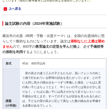
しています（他社の参考書等とは分類が異なる場合がございます）。
上へ戻る
論文試験の内容（2024年実施試験）
横浜市の出題（時間・字数・出題テーマ）は、全国の出題傾向に照
らして一般的なものになっています。論文は
添削なしに上達は望め
ません
ので、800字の
教育論文の定型を学んだ後
は、必ず
予備校等
の添削を利用
するようにしましょう。
形式
45分 800字以内
背の高さの違う三人の子どもたちが、高いフェンスの向こ
う側で行われている野球の試合を見たがっています。どの子
にも同じ高さの踏み台を一つずつ準備した場合、いちばん背
の高い子にはちょうどよく、中くらいの子には高さが少し足
りなく、いちばん低い子には高さがかなり足りないといった
不都合が生じます。すべての子どもが試合を見られるために
課題
は、子どもの背の高さに応じて異なった数の踏み台を準備す
(小学校)
る必要があるでしょう。