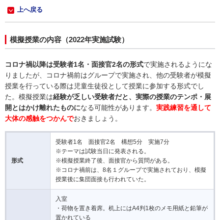
上へ戻る
模擬授業の内容（2022年実施試験）
コロナ禍以降は受験者1名・面接官2名の形式
で実施されるようにな
りましたが、コロナ禍前はグループで実施され、他の受験者が模擬
授業を行っている際は児童生徒役として授業に参加する形式でし
た。模擬授業は
経験が乏しい受験者だと、実際の授業のテンポ・展
開とはかけ離れたものに
なる可能性があります。
実践練習を通して
大体の感触をつかんで
おきましょう。
受験者1名 面接官2名 構想5分 実施7分
※テーマは試験当日に発表される。
形式
※模擬授業終了後、面接官から質問がある。
※コロナ禍前は、8名１グループで実施されており、模擬
授業後に集団面接も行われていた。
入室
・荷物を置き着席。机上にはA4判1枚のメモ用紙と鉛筆が
置かれている