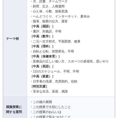
・月、読書、チームワーク
・飼育、広さ、人権週間
・心と体、小数、規範意識
・へんとつくり、インターネット、夏休み
・随筆、観察の仕方、選挙
［中高（国語）］
・書評、対義語、不明
［中高（数学）］
テーマ例
・二元一次方程式、平面図形、健康
［中高（理科）］
・自転と公転、状態変化、不明
［中高（保健体育）］
・医療品の正しい使い方、スポーツの多様性、思いやり
［中高（英語）］
・1日のスケジュール、不明、不明
［中高（家庭）］
・日常着の洗濯、売買契約、信頼
［特別支援］
・安全な生活、楽器、感謝
・この後の展開
模擬授業に
・この授業で大切にしたこと
関する質問
・この授業のねらいは
・この授業で気をつけたこと