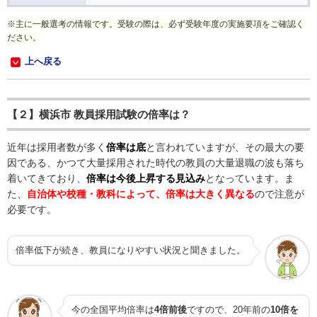
※
主に一般選考の情報です。受験の際は、必ず受験年度の実施要項をご確認く
ださい。
上へ戻る
【２】横浜市 教員採用試験の倍率は？
近年は採用者数が多く
倍率は底
と言われていますが、その最大の要
因である、かつて大量採用された時代の教員の大量退職の波も落ち
着いてきており、
倍率は今後上昇する見込み
となっています。ま
た、
自治体や校種・教科によって、倍率は大きく異なる
ので注意が
必要です。
倍率低下が続き、教員になりやすい状況と聞きました。
今の全国平均倍率は
4倍前後
ですので、20年前の
10倍を