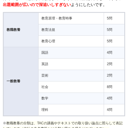
出題範囲が広いので深追いしすぎない
ようにしたいです。
教育原理・教育時事
5問
教職教養
教育法規
5問
教育心理
5問
国語
4問
英語
2問
芸術
2問
一般教養
社会
8問
数学
4問
理科
4問
※
教職教養の分類は、TACの講義やテキストでの取り扱い論点に照らして表記