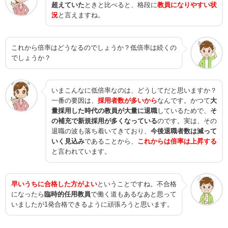
超えていた
ときと比べると、格段に
教員になりやすい状
況
と言えますね。
これから倍率はどうなるのでしょうか？低倍率は続くの
でしょうか？
いまこんなに低倍率なのは、どうしてだと思いますか？
一番の要因は、
採用者数が多いから
なんです。かつて
大
量採用した時代の教員が大量に退職
しているためで、
そ
の補充で新規採用が多くなっている
のです。実は、その
退職の波も落ち着いてきており、
今後退職者数は減って
いく見込み
であることから、
これからは倍率は上昇する
と言われています。
早いうちに合格した方がよい
ということですね。不合格
になったら
臨時的任用教員
で働く道もあるなあと思って
いましたが1発合格できるように頑張ろうと思います。