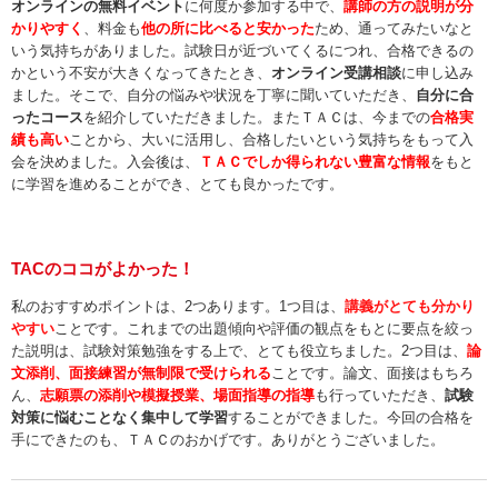
オンラインの無料イベント
に何度か参加する中で、
講師の方の説明が分
かりやすく
、料金も
他の所に比べると安かった
ため、通ってみたいなと
いう気持ちがありました。試験日が近づいてくるにつれ、合格できるの
かという不安が大きくなってきたとき、
オンライン受講相談
に申し込み
ました。そこで、自分の悩みや状況を丁寧に聞いていただき、
自分に合
ったコース
を紹介していただきました。またＴＡＣは、今までの
合格実
績も高い
ことから、大いに活用し、合格したいという気持ちをもって入
会を決めました。入会後は、
ＴＡＣでしか得られない豊富な情報
をもと
に学習を進めることができ、とても良かったです。
TACのココがよかった！
私のおすすめポイントは、2つあります。1つ目は、
講義がとても分かり
やすい
ことです。これまでの出題傾向や評価の観点をもとに要点を絞っ
た説明は、試験対策勉強をする上で、とても役立ちました。2つ目は、
論
文添削、面接練習が無制限で受けられる
ことです。論文、面接はもちろ
ん、
志願票の添削や模擬授業、場面指導の指導
も行っていただき、
試験
対策に悩むことなく集中して学習
することができました。今回の合格を
手にできたのも、ＴＡＣのおかげです。ありがとうございました。