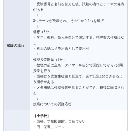
・受験番号と名前を伝えた後、試験の流れとテーマの発表
がある
↓
3つテーマが発表され、その中から1つを選択
↓
構想（5分）
・学年、教科、単元を自分で設定する。指導案の作成はな
し
試験の流れ
・机上の紙はメモ用紙として使用可
↓
模擬授業開始（7分）
・教壇の前に立ち、タイマーを自分で開始してから7分間
授業を行う
・面接官を児童生徒役と見立て、必ず1回は発言させるよ
う指示がある
・メモ用紙は模擬授業中見ることができ、最後に回収され
る
↓
授業についての質疑応答
［小学校］
・面接、学校図書館、言葉づかい
・円、栄養、ルール