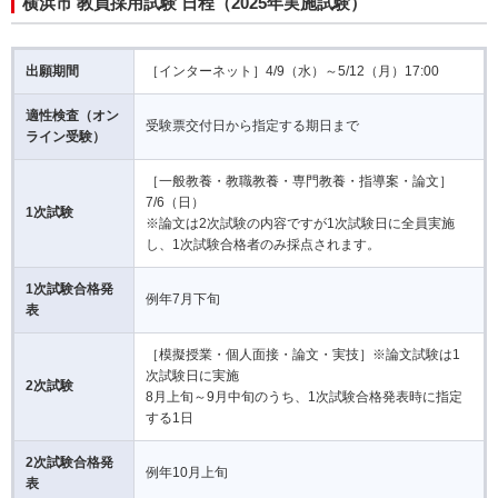
横浜市 教員採用試験 日程（2025年実施試験）
出願期間
［インターネット］4/9（水）～5/12（月）17:00
適性検査（オン
受験票交付日から指定する期日まで
ライン受験）
［一般教養・教職教養・専門教養・指導案・論文］
7/6（日）
1次試験
※論文は2次試験の内容ですが1次試験日に全員実施
し、1次試験合格者のみ採点されます。
1次試験合格発
例年7月下旬
表
［模擬授業・個人面接・論文・実技］※論文試験は1
次試験日に実施
2次試験
8月上旬～9月中旬のうち、1次試験合格発表時に指定
する1日
2次試験合格発
例年10月上旬
表