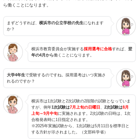
ら働くことになります。
まずどうすれば、
横浜市の公立学校の先生
になれます
か？
横浜市教育委員会が実施する
採用選考に合格
すれば、
翌
年の4月から
働くことになります。
大学4年生
で受験するのですね。採用選考はいつ実施さ
れるのですか？
横浜市は1次試験と2次試験の2段階の試験となっていま
すが、例年
1次試験は
7月上旬の日曜日
、
2次試験は
8月
上旬～9月中旬
に実施されます。2次試験の日時は、1次
合格発表時に1日指定されます。
※2025年実施試験から、1次試験は5月11日を標準日と
する方針が示されました。（文部科学省）