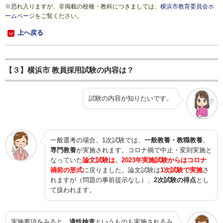
※
恐れ入りますが、非掲載の校種・教科につきましては、
横浜市教育委員会ホ
ームページ
をご覧ください。
上へ戻る
【３】横浜市 教員採用試験の内容は？
試験の内容が知りたいです。
一般選考の場合、1次試験では、
一般教養・教職教養
、
専門教養
が実施されます。コロナ禍で中止・変則実施と
なっていた
論文試験は、2023年実施試験からはコロナ
禍前の形式
に戻りました。論文試験は
1次試験で実施
さ
れますが（問題の事前提示なし）、
2次試験の得点
とし
て扱われます。
実施要項をみると、
適性検査
というものも実施されるみ