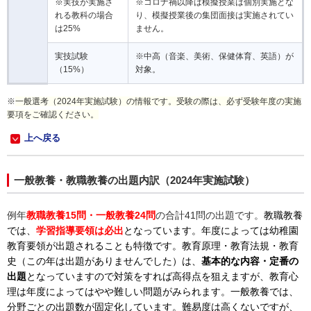
※実技が実施さ
※コロナ禍以降は模擬授業は個別実施とな
れる教科の場合
り、模擬授業後の集団面接は実施されてい
は25%
ません。
実技試験
※中高（音楽、美術、保健体育、英語）が
（15%）
対象。
※
一般選考（2024年実施試験）の情報です。受験の際は、必ず受験年度の実施
要項をご確認ください。
上へ戻る
一般教養・教職教養の出題内訳（2024年実施試験）
例年
教職教養15問・一般教養24問
の合計41問の出題です。
教職教養
では、
学習指導要領は必出
となっています。年度によっては幼稚園
教育要領が出題されることも特徴です。教育原理・教育法規・教育
史（この年は出題がありませんでした）は、
基本的な内容・定番の
出題
となっていますので対策をすれば高得点を狙えますが、教育心
理は年度によってはやや難しい問題がみられます。一般教養では、
分野ごとの出題数が固定化しています。難易度は高くないですが、