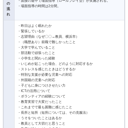
・面接の途中で場面指導（ロールプレイ型）が実施される。
の
・場面指導の時間は2分間。
流
れ
・昨日はよく眠れたか
・緊張しているか
・志望理由（なぜ〇〇→教員、横浜市）
・（職歴あり）前職で難しかったこと
・大学で学んでいること
・部活動で頑張ったこと
・小学生と関わった経験
・いじめが起こった場合、どのように対応するか
・ストレスを感じたときはどうするか
・特別な支援が必要な児童への対応
・外国籍の児童への対応
・子どもに身につけさせたい力
・ICTの活用について
・ボランティアの経験について
・教育実習で大変だったこと
・これまでで最も困難に感じたこと
・長所と短所（短所については、その克服法）
・うそをついたことはあるか
・教員として大切だと思うこと