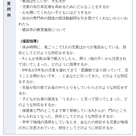
・教員は忙しいが、大丈夫か
質
・児童の自己肯定感を高めるためにどんなことをするか
問
・心を開いてくれない子どもにはどうするか
例
・自分の専門外の競技の部活動顧問を引き受けてくれないかといわ
れたら
・横浜市の教育施策について
［場面指導］
・休み時間に、鬼ごっこで1人の児童ばかりが鬼役をしている。担
任としてどのような対応をするか。
・Aくんが水飲み場で横入りしたら、周り（他の子）から注意され
て泣いてしまった。どのように指導するか。
・6年生が2年生の児童を連れてきて「図書館で走り回っていて、言
うことを聞かないです。」とあなたに行ってきた。どのような対応
をするか。
・生徒が目の前でお金のやりとりをしていたらどのような対応をす
るか。
・子どもがお昼の放送を「うるさい」と言って切ってしまった。ど
のような対応をするか。
・保護者と門のところまで来て登校しているAさんが、門のところ
から入れなくなった。担任としてどのような対応をするか。
・学年で地域の清掃をしているとき、あなたの担任する児童が地域
の方に注意されていた。担任としてどのように対応するか。