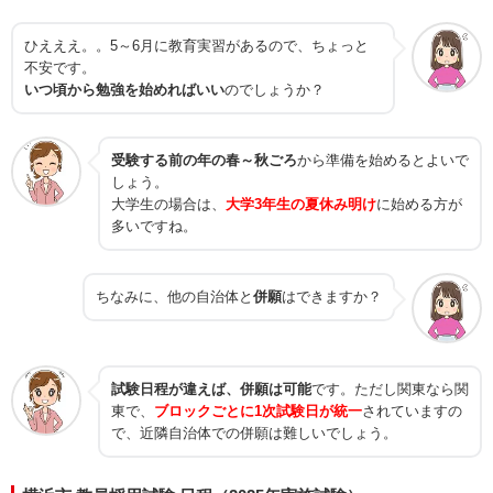
ひえええ。。5～6月に教育実習があるので、ちょっと
不安です。
いつ頃から勉強を始めればいい
のでしょうか？
受験する前の年の春～秋ごろ
から準備を始めるとよいで
しょう。
大学生の場合は、
大学3年生の夏休み明け
に始める方が
多いですね。
ちなみに、他の自治体と
併願
はできますか？
試験日程が違えば、併願は可能
です。ただし関東なら関
東で、
ブロックごとに1次試験日が統一
されていますの
で、近隣自治体での併願は難しいでしょう。