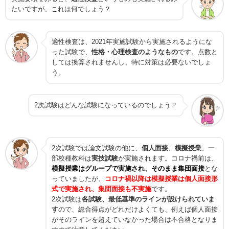
たいですが、これは何でしょう？
適性検査は、2021年実施試験から実施されるようにな
った試験で、
性格・心理検査のようなもの
です。点数と
しては換算されませんし、特に対策は必要ないでしょ
う。
2次試験はどんな試験になっているのでしょう？
2次試験では論文試験の他に、
個人面接
、
模擬授業
、一
部校種教科は
実技試験
が実施されます。コロナ禍前は、
模擬授業はグループで実施され、そのまま集団面接
とな
っていましたが、
コロナ禍以降は模擬授業は個人面接形
式で実施され、集団面接も不実施
です。
2次試験は
各試験、最低基準のラインが設けられていま
す
ので、総合得点がどれだけよくても、例えば個人面接
がそのラインを超えていなかった場合は不合格となりま