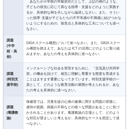
あなたが小学校の学級担任だとして、上記の例のような、
子どもの状況に応じて異なる指導・支援をどのように実践す
るか、具体的な例を示しながら論述しなさい。また、そうい
った指導･支援が子どもたちの不平等感や不満感に結びつかな
いようにするための、留意点と具体的な工夫についても述べ
なさい。
課題
GIGA スクール構想について述べなさい。また、GIGA スクー
(中学
ル構想を踏まえて、あなたは ICT の活用にどのように取り組
校・高
みますか。あなたの考えを具体的に述べなさい。
校)
インクルーシブな社会を実現するために、「交流及び共同学
課題
習」の機会を設けて、相互に理解し尊重する態度を育成する
(特別支
ことはますます重要になってきています。特別支援学校の一
援学校)
員として、どのような教育活動の展開が考えられるか、あな
たの考えを具体的に述べなさい。
保健室では、児童生徒の心身の健康に関する問題の背後に、
課題
虐待や貧困、両親の不和などの様々な問題があることに気づ
(養護教
かされることがあります。養護教諭の立場として、どのよう
諭)
な対応が望ましいと考えるか、具体的なケースを想定して述
べなさい。