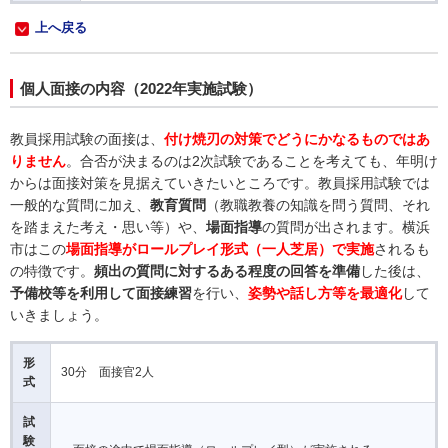
上へ戻る
個人面接の内容（2022年実施試験）
教員採用試験の面接は、
付け焼刃の対策でどうにかなるものではあ
りません
。合否が決まるのは2次試験であることを考えても、年明け
からは面接対策を見据えていきたいところです。教員採用試験では
一般的な質問に加え、
教育質問
（教職教養の知識を問う質問、それ
を踏まえた考え・思い等）や、
場面指導
の質問が出されます。横浜
市はこの
場面指導がロールプレイ形式（一人芝居）で実施
されるも
の特徴です。
頻出の質問に対するある程度の回答を準備
した後は、
予備校等を利用して面接練習
を行い、
姿勢や話し方等を最適化
して
いきましょう。
形
30分 面接官2人
式
試
験