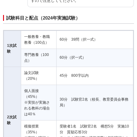
すので注意してください。
試験科目と配点（2024年実施試験）
一般教養・教職
60分 39問（択一式）
教養（100点）
1次試
験
専門教養（100
60分（択一式）
点）
論文試験
45分 800字以内
（20%）
個人面接
（45%）
30分 試験官2名（校長、教育委員会事務
※実技が実施さ
局）
れる教科の場合
は40％
2次試
験
模擬授業
受験者1名 試験官2名 構想5分 実施10
（35%）
分 質疑応答3分