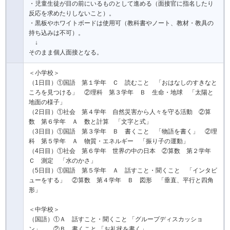
・児童生徒が目の前にいるものとして進める（面接官に指名したり
反応を求めたりしないこと）。
・黒板やホワイトボードは使用可（教科書やノート、教材・教具の
持ち込みは不可）。
↓
そのまま個人面接となる。
＜小学校＞
（1日目）①国語 第１学年 Ｃ 読むこと 「おはなしのすきなと
ころを見つける」 ②理科 第３学年 Ｂ 生命・地球 「太陽と
地面の様子」
（2日目）①社会 第４学年 自然災害から人々を守る活動 ②算
数 第６学年 Ａ 数と計算 「文字と式」
（3日目）①国語 第３学年 Ｂ 書くこと 「物語を書く」 ②理
科 第５学年 Ａ 物質・エネルギー 「振り子の運動」
（4日目）①社会 第６学年 世界の中の日本 ②算数 第２学年
Ｃ 測定 「水のかさ」
（5日目）①国語 第５学年 Ａ 話すこと・聞くこと 「インタビ
ューをする」 ②算数 第４学年 Ｂ 図形 「垂直、平行と四角
形」
＜中学校＞
（国語）①Ａ 話すこと・聞くこと 「グループディスカッショ
ン」 ②Ｂ 書くこと 「お礼状を書く」