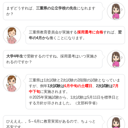
まずどうすれば、
三重県の公立学校の先生
になれます
か？
三重県教育委員会が実施する
採用選考に合格
すれば、
翌
年の4月から
働くことになります。
大学4年生
で受験するのですね。採用選考はいつ実施さ
れるのですか？
三重県は1次試験と2次試験の2段階の試験となっていま
すが、例年
1次試験は
6月中旬の土曜日
、
2次試験は
7月
中下旬
に実施されます。
※2025年実施試験から、1次試験は5月11日を標準日と
する方針が示されました。（文部科学省）
ひえええ。。5～6月に教育実習があるので、ちょっと
不安です。