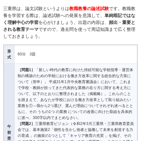
三重県は、論文試験というよりは
教職教養の論述試験
です。教職教
養を学習する際は、論述試験への発展を意識して、
単純暗記ではな
く理解中心の学習
を心がけましょう。出題の内容は、
頻出・重要と
される教育テーマ
ですので、過去問を使って周辺知識まで広く整理
しておきましょう。
形
60分 3題
式
［問題1］
「新しい時代の教育に向けた持続可能な学校指導・運営体
制の構築のための学校における働き方改革に関する総合的な方策に
ついて（答申）」 平成31年1月中央教育審議会）において、これま
で学校・教師が担ってきた代表的な業務の在り方に関する考え方に
ついて、以下のとおりに整理されました（掲載略）。これらのこと
を踏まえて、あなたが学校における働き方改革として取り組みたい
業務を①～⑭から2つ選び、選んだ理由についてそれぞれ述べるとと
もに、その うちの1つ の業務 についての改善に向けた取組を具体的
に述べ、300字以内でまとめなさい。
［問題2］
三重県教育ビジョン（令和2年3月三重県・三重県教育委員
午
会では、基本施策2「個性を生かし他者と協働して未来を創造する力
前
の育成 」の施策の1つとして「キャリア教育の充実 」を掲げ、その
受