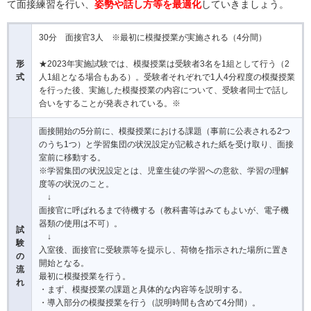
て面接練習を行い、
姿勢や話し方等を最適化
していきましょう。
30分 面接官3人 ※最初に模擬授業が実施される（4分間）
形
★2023年実施試験では、模擬授業は受験者3名を1組として行う（2
式
人1組となる場合もある）。受験者それぞれで1人4分程度の模擬授業
を行った後、実施した模擬授業の内容について、受験者同士で話し
合いをすることが発表されている。※
面接開始の5分前に、模擬授業における課題（事前に公表される2つ
のうち1つ）と学習集団の状況設定が記載された紙を受け取り、面接
室前に移動する。
※学習集団の状況設定とは、児童生徒の学習への意欲、学習の理解
度等の状況のこと。
↓
面接官に呼ばれるまで待機する（教科書等はみてもよいが、電子機
器類の使用は不可）。
試
↓
験
入室後、面接官に受験票等を提示し、荷物を指示された場所に置き
の
開始となる。
流
最初に模擬授業を行う。
れ
・まず、模擬授業の課題と具体的な内容等を説明する。
・導入部分の模擬授業を行う（説明時間も含めて4分間）。