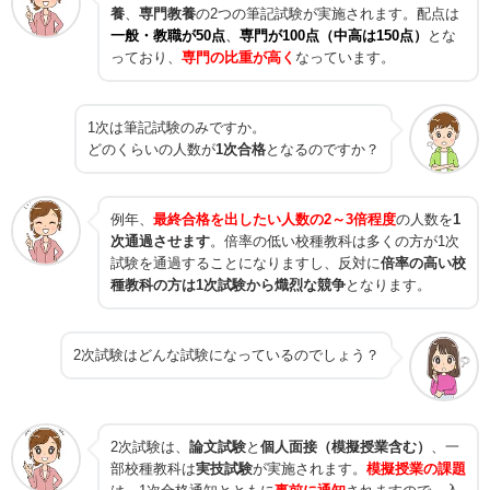
養
、
専門教養
の2つの筆記試験が実施されます。配点は
一般・教職が50点
、
専門が100点（中高は150点）
とな
っており、
専門の比重が高く
なっています。
1次は筆記試験のみですか。
どのくらいの人数が
1次合格
となるのですか？
例年、
最終合格を出したい人数の2～3倍程度
の人数を
1
次通過させます
。倍率の低い校種教科は多くの方が1次
試験を通過することになりますし、反対に
倍率の高い校
種教科の方は1次試験から熾烈な競争
となります。
2次試験はどんな試験になっているのでしょう？
2次試験は、
論文試験
と
個人面接（模擬授業含む）
、一
部校種教科は
実技試験
が実施されます。
模擬授業の課題