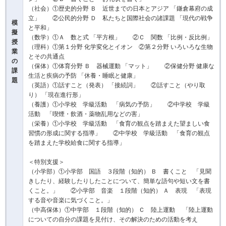
（社会）①歴史的分野 Ｂ 近世までの日本とアジア 「鎌倉幕府の成
立」 ②公民的分野 Ｄ 私たちと国際社会の諸課題 「現代の戦争
模
と平和」
擬
（数学）①Ａ 数と式 「平方根」 ②Ｃ 関数 「比例・反比例」
授
（理科）①第１分野 化学変化とイオン ②第２分野 いろいろな生物
業
とその共通点
の
（保体）①体育分野 Ｂ 器械運動 「マット」 ②保健分野 健康な
課
生活と疾病の予防 「休養・睡眠と健康」
題
（英語）①話すこと（発表） 「接続詞」 ②話すこと（やり取
り） 「現在進行形」
（養護）①小学校 学級活動 「病気の予防」 ②中学校 学級
活動 「喫煙・飲酒・薬物乱用などの害」
（栄養）①小学校 学級活動 「食育の観点を踏まえた望ましい食
習慣の形成に関する指導」 ②中学校 学級活動 「食育の観点
を踏まえた学校給食に関する指導」
＜特別支援＞
（小学部）①小学部 国語 ３段階（知的） Ｂ 書くこと 「見聞
きしたり、経験したりしたことについて、簡単な語句や短い文を書
くこと。」 ②小学部 音楽 １段階（知的） Ａ 表現 「表現
する音や音楽に気づくこと。」
（中高保体）①中学部 １段階（知的） Ｃ 陸上運動 「陸上運動
についての自分の課題を見付け、その解決のための活動を考え