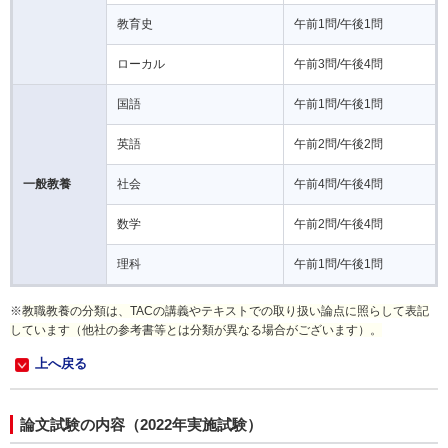
教育史
午前1問/午後1問
ローカル
午前3問/午後4問
国語
午前1問/午後1問
英語
午前2問/午後2問
一般教養
社会
午前4問/午後4問
数学
午前2問/午後4問
理科
午前1問/午後1問
※
教職教養の分類は、TACの講義やテキストでの取り扱い論点に照らして表記
しています（他社の参考書等とは分類が異なる場合がございます）。
上へ戻る
論文試験の内容（2022年実施試験）