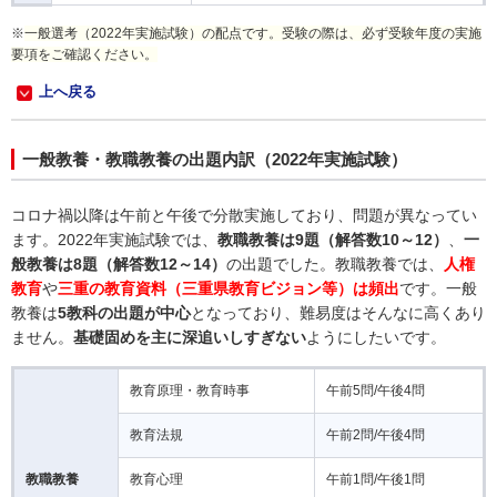
※
一般選考（2022年実施試験）の配点です。受験の際は、必ず受験年度の実施
要項をご確認ください。
上へ戻る
一般教養・教職教養の出題内訳（2022年実施試験）
コロナ禍以降は午前と午後で分散実施しており、問題が異なってい
ます。2022年実施試験では、
教職教養は9題（解答数10～12）
、
一
般教養は8題（解答数12～14）
の出題でした。教職教養では、
人権
教育
や
三重の教育資料（三重県教育ビジョン等）は頻出
です。一般
教養は
5教科の出題が中心
となっており、難易度はそんなに高くあり
ません。
基礎固めを主に深追いしすぎない
ようにしたいです。
教育原理・教育時事
午前5問/午後4問
教育法規
午前2問/午後4問
教職教養
教育心理
午前1問/午後1問