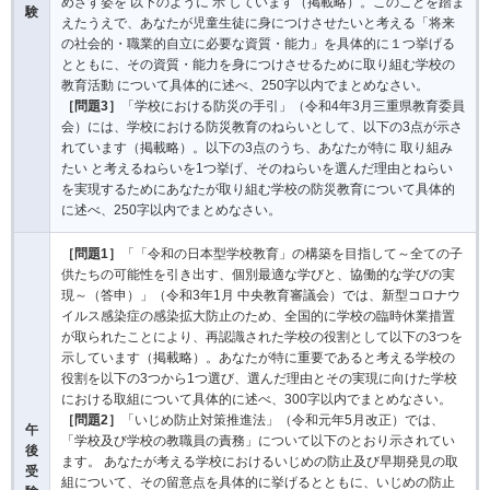
めざす姿を 以下のように 示 しています（掲載略）。このことを踏ま
験
えたうえで、あなたが児童生徒に身につけさせたいと考える「将来
の社会的・職業的自立に必要な資質・能力」を具体的に１つ挙げる
とともに、その資質・能力を身につけさせるために取り組む学校の
教育活動 について具体的に述べ、250字以内でまとめなさい。
［問題3］
「学校における防災の手引」（令和4年3月三重県教育委員
会）には、学校における防災教育のねらいとして、以下の3点が示さ
れています（掲載略）。以下の3点のうち、あなたが特に 取り組み
たい と考えるねらいを1つ挙げ、そのねらいを選んだ理由とねらい
を実現するためにあなたが取り組む学校の防災教育について具体的
に述べ、250字以内でまとめなさい。
［問題1］
「「令和の日本型学校教育」の構築を目指して～全ての子
供たちの可能性を引き出す、個別最適な学びと、協働的な学びの実
現～（答申）」（令和3年1月 中央教育審議会）では、新型コロナウ
イルス感染症の感染拡大防止のため、全国的に学校の臨時休業措置
が取られたことにより、再認識された学校の役割として以下の3つを
示しています（掲載略）。あなたが特に重要であると考える学校の
役割を以下の3つから1つ選び、選んだ理由とその実現に向けた学校
における取組について具体的に述べ、300字以内でまとめなさい。
［問題2］
「いじめ防止対策推進法」（令和元年5月改正）では、
午
「学校及び学校の教職員の責務」について以下のとおり示されてい
後
ます。 あなたが考える学校におけるいじめの防止及び早期発見の取
受
組について、その留意点を具体的に挙げるとともに、いじめの防止