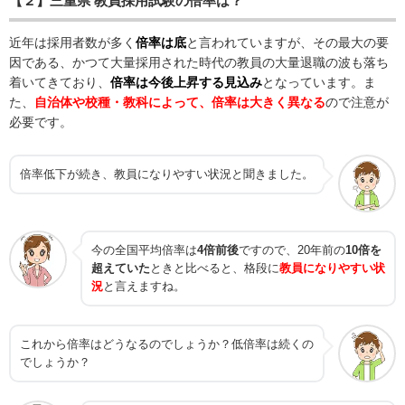
【２】三重県 教員採用試験の倍率は？
近年は採用者数が多く
倍率は底
と言われていますが、その最大の要
因である、かつて大量採用された時代の教員の大量退職の波も落ち
着いてきており、
倍率は今後上昇する見込み
となっています。ま
た、
自治体や校種・教科によって、倍率は大きく異なる
ので注意が
必要です。
倍率低下が続き、教員になりやすい状況と聞きました。
今の全国平均倍率は
4倍前後
ですので、20年前の
10倍を
超えていた
ときと比べると、格段に
教員になりやすい状
況
と言えますね。
これから倍率はどうなるのでしょうか？低倍率は続くの
でしょうか？