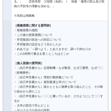
る。」 ②高等部 ２段階（知的） Ｉ 保健 「傷害の防止及び疾
病の予防等の理解を深める。」
※高校は掲載略
［模擬授業に関する質問例］
・模擬授業の感想
・この後の授業展開について
・学習集団の状況への対応について
・学習集団の設定をどう生かしたか
・めあては「～調べよう」とありますが、調べて終わりか
・この1時間で重点を置くところはどこか
［個人面接の質問例］
・（自己申告書から）志望動機－なぜ教員、なぜ三重県、なぜ〇〇
（校種教科）
・（自己申告書から）理想の教師像について
・（自己申告書から）個別最適な学びについて
・（自己申告書から）誰かとともに物事を取り組んだこと、その取
り組みから得たこと
・（自己申告書から）〇〇と書いているが、どのようにして〇〇す
るか
・大学の部活で学んだこと
・サークルでの自分の役割