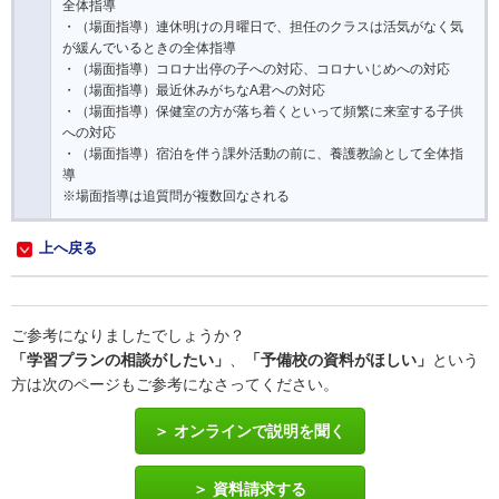
全体指導
・（場面指導）連休明けの月曜日で、担任のクラスは活気がなく気
が緩んでいるときの全体指導
・（場面指導）コロナ出停の子への対応、コロナいじめへの対応
・（場面指導）最近休みがちなA君への対応
・（場面指導）保健室の方が落ち着くといって頻繁に来室する子供
への対応
・（場面指導）宿泊を伴う課外活動の前に、養護教諭として全体指
導
※場面指導は追質問が複数回なされる
上へ戻る
ご参考になりましたでしょうか？
「学習プランの相談がしたい」
、
「予備校の資料がほしい」
という
方は次のページもご参考になさってください。
オンラインで説明を聞く
資料請求する