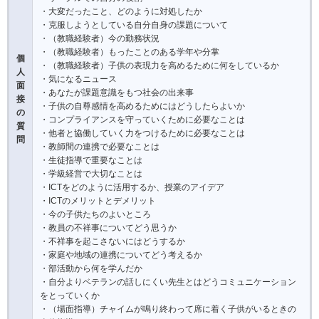
・大変だったこと、どのように対処したか
・克服しようとしている自分自身の課題について
・（教職経験者）今の勤務状況
・（教職経験者）もったことのある学年や分掌
個
・（教職経験者）子供の表現力を高めるために何をしているか
人
・気になるニュース
面
・あなたが課題意識をもつ社会の出来事
接
・子供の自尊感情を高めるためにはどうしたらよいか
の
・コンプライアンスを守っていくために必要なことは
質
・他者と協働していく力をつけるために必要なことは
問
・教師間の連携で必要なことは
・生徒指導で重要なことは
・学級経営で大切なことは
・ICTをどのように活用するか、授業のアイデア
・ICTのメリットとデメリット
・今の子供たちのよいところ
・教員の不祥事についてどう思うか
・不祥事を起こさないにはどうするか
・家庭や地域の連携についてどう考えるか
・部活動から何を学んだか
・自分よりベテランの話しにくい先生とはどうコミュニケーション
をとっていくか
・（場面指導）チャイムが鳴り終わって席に着く子供がいるときの