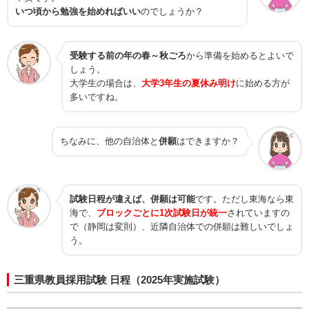
いつ頃から勉強を始めればいい
のでしょうか？
受験する前の年の春～秋ごろ
から準備を始めるとよいで
しょう。
大学生の場合は、
大学3年生の夏休み明け
に始める方が
多いですね。
ちなみに、他の自治体と
併願
はできますか？
試験日程が違えば、併願は可能
です。ただし東海なら東
海で、
ブロックごとに1次試験日が統一
されていますの
で（静岡は変則）、近隣自治体での併願は難しいでしょ
う。
三重県教員採用試験 日程（2025年実施試験）