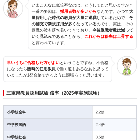
いまこんなに低倍率なのは、どうしてだと思いますか？
一番の要因は、
採用者数が多いから
なんです。かつて
大
量採用した時代の教員が大量に退職
しているためで、
そ
の補充で新規採用が多くなっている
のです。実は、その
退職の波も落ち着いてきており、
今後退職者数は減って
いく見込み
であることから、
これからは倍率は上昇する
と言われています。
早いうちに合格した方がよい
ということですね。不合格
になったら
臨時的任用教員
で働く道もあるなあと思って
いましたが1発合格できるように頑張ろうと思います。
三重県教員採用試験 倍率（2025年実施試験）
小学校全科
2.2倍
中学校国語
2.4倍
中学校社会
3.5倍