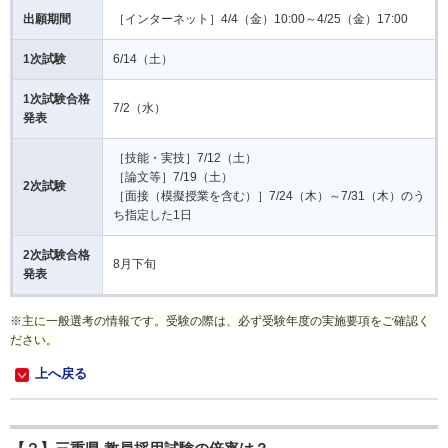
出願期間
［インターネット］4/4（金）10:00～4/25（金）17:00
1次試験
6/14（土）
1次試験合格
7/2（水）
発表
［技能・実技］7/12（土）
［論文等］7/19（土）
2次試験
［面接（模擬授業を含む）］7/24（木）～7/31（木）のう
ち指定した1日
2次試験合格
8月下旬
発表
※
主に一般選考の情報です。受験の際は、必ず受験年度の実施要項をご確認く
ださい。
上へ戻る