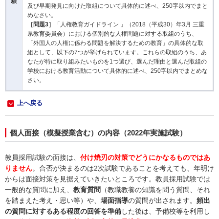
験
及び早期発見に向けた取組について具体的に述べ、250字以内でまと
めなさい。
［問題3］
「人権教育ガイドライン 」（2018（平成30）年3月 三重
県教育委員会）における個別的な人権問題に対する取組のうち、
「外国人の人権に係わる問題を解決するための教育」の具体的な取
組として、以下の7つが挙げられています。これらの取組のうち、あ
なたが特に取り組みたいものを1つ選び、選んだ理由と選んだ取組の
学校における教育活動について具体的に述べ、250字以内でまとめな
さい。
上へ戻る
個人面接（模擬授業含む）の内容（2022年実施試験）
教員採用試験の面接は、
付け焼刃の対策でどうにかなるものではあ
りません
。合否が決まるのは2次試験であることを考えても、年明け
からは面接対策を見据えていきたいところです。教員採用試験では
一般的な質問に加え、
教育質問
（教職教養の知識を問う質問、それ
を踏まえた考え・思い等）や、
場面指導
の質問が出されます。
頻出
の質問に対するある程度の回答を準備
した後は、予備校等を利用し