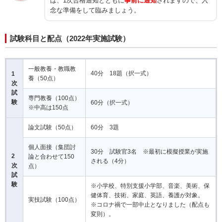
は、1次合格通知とともに
事前に通知
されますので、入
念な準備をして臨みましょう。
試験科目と配点（2022年実施試験）
一般教養・教職教
40分 18題（択一式）
1
養（50点）
次
試
専門教養（100点）
験
60分（択一式）
※中高は150点
論文試験（50点）
60分 3題
個人面接（集団討
30分 試験官3名 ※最初に模擬授業が実施
2
論と合わせて150
される（4分）
次
点）
試
験
※小学校、特別支援小学部、音楽、美術、保
健体育、技術、家庭、英語、養護が対象。
実技試験（100点）
※コロナ禍で一部中止となりました（配点も
変則）。