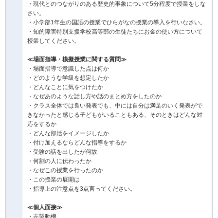
・現代とのつながりのある歴史的事象について5分程度で授業をしな
さい。
・小学部1年生の国語の授業でひらがなの授業の導入を行いなさい。
・知的障害特別支援学校高等部の生徒たちにお金の使い方について
授業してください。
≪場面指導・模擬授業に関する質問≫
・場面指導で意識した点は何か
・どのような学級を想定したか
・どんなことに気をつけたか
・なぜあのような話し方や話のまとめ方をしたのか
・クラス全体では良い発表でも、中には自分は満足のいく発表がで
きなかったと感じる子どもがいることもある、そのときはどんな対
応をするか
・どんな部活をイメージしたか
・付け加えるならどんな指導をするか
・受験の話を出したが何故
・何割の人に伝わったか
・なぜこの授業を行ったのか
・この授業の展開は
・指導上の注意点を3点言ってください。
≪個人面接≫
・志望動機