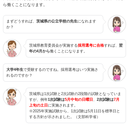
ら働くことになります。
まずどうすれば、
茨城県の公立学校の先生
になれます
か？
茨城県教育委員会が実施する
採用選考に合格
すれば、
翌
年の4月から
働くことになります。
大学4年生
で受験するのですね。採用選考はいつ実施さ
れるのですか？
茨城県は1次試験と2次試験の2段階の試験となっていま
すが、例年
1次試験は
5月中旬の日曜日
、
2次試験は
7月
上旬の土日
に実施されます。
※2025年実施試験から、1次試験は5月11日を標準日と
する方針が示されました。（文部科学省）