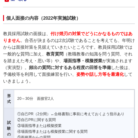
個人面接の内容（2022年実施試験）
教員採用試験の面接は、
付け焼刃の対策でどうにかなるものではあ
りません
。合否が決まるのは2次試験であることを考えても、年明け
からは面接対策を見据えていきたいところです。教員採用試験では
一般的な質問に加え、
教育質問
（教職教養の知識を問う質問、それ
を踏まえた考え・思い等）や、
場面指導・模擬授業
が実施されます
（実演型）。
頻出の質問に対するある程度の回答を準備
した後は、
予備校等を利用して面接練習を行い、
姿勢や話し方等を最適化
して
いきましょう。
形
20～30分 面接官2人
式
①自己PR（2分間）←合格書類に事前に考えておくよう指示あり
②自己PRに関する質問
試
③場面指導または模擬授業
験
④場面指導またはも模擬授業に関する質問
の
⑤面接票からの質問