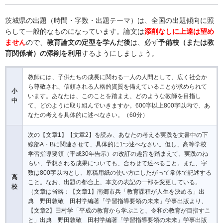
茨城県の出題（時間・字数・出題テーマ）は、全国の出題傾向に照
らして一般的なものになっています。論文は
添削なしに上達は望め
ません
ので、
教育論文の定型を学んだ後
は、必ず
予備校（または教
育関係者）の添削を利用
するようにしましょう。
教師には、子供たちの成長に関わる一人の人間として、広く社会か
ら尊敬され、信頼される人格的資質を備えていることが求められて
小
います。あなたは、このことを踏まえ、どのような教師を目指し
中
て、どのように取り組んでいきますか。600字以上800字以内で、あ
なたの考えを具体的に述べなさい。（60分）
次の【文章1】【文章2】を読み、あなたの考える実践を文書中の下
線部A・Bに関連させて、具体的に1つ述べなさい。但し、高等学校
学習指導要領（平成30年告示）の改訂の趣旨を踏まえて、実践のね
らい、予想される成果についても、合わせて述べること。また、字
数は800字以内とし、原稿用紙の使い方にしたがって常体で記述する
高
こと。なお、出題の都合上、本文の表記の一部を変更している。
校
（文章は省略：【文章1】南郷市兵「教育課程が人生を決める」出
典 野田敦敬 田村学編著「学習指導要領の未来」学事出版より、
【文章2】田村学「平成の教育から学ぶこと、令和の教育が目指すこ
と」出典 野田敦敬 田村学編著「学習指導要領の未来」学事出版