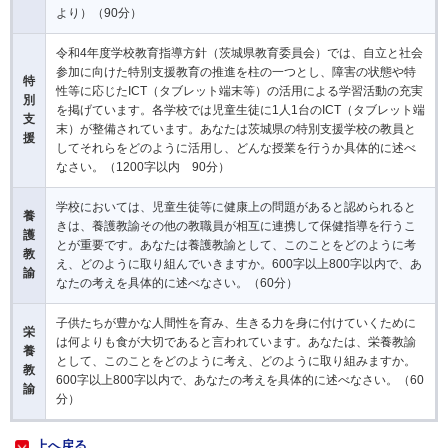
より）（90分）
令和4年度学校教育指導方針（茨城県教育委員会）では、自立と社会
参加に向けた特別支援教育の推進を柱の一つとし、障害の状態や特
特
性等に応じたICT（タブレット端末等）の活用による学習活動の充実
別
を掲げています。各学校では児童生徒に1人1台のICT（タブレット端
支
末）が整備されています。あなたは茨城県の特別支援学校の教員と
援
してそれらをどのように活用し、どんな授業を行うか具体的に述べ
なさい。（1200字以内 90分）
学校においては、児童生徒等に健康上の問題があると認められると
養
きは、養護教諭その他の教職員が相互に連携して保健指導を行うこ
護
とが重要です。あなたは養護教諭として、このことをどのように考
教
え、どのように取り組んでいきますか。600字以上800字以内で、あ
諭
なたの考えを具体的に述べなさい。（60分）
子供たちが豊かな人間性を育み、生きる力を身に付けていくために
栄
は何よりも食が大切であると言われています。あなたは、栄養教諭
養
として、このことをどのように考え、どのように取り組みますか。
教
600字以上800字以内で、あなたの考えを具体的に述べなさい。（60
諭
分）
上へ戻る