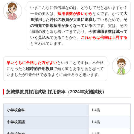
いまこんなに低倍率なのは、どうしてだと思いますか？
一番の要因は、
採用者数が多いから
なんです。かつて
大
量採用した時代の教員が大量に退職
しているためで、
そ
の補充で新規採用が多くなっている
のです。実は、その
退職の波も落ち着いてきており、
今後退職者数は減って
いく見込み
であることから、
これからは倍率は上昇する
と言われています。
早いうちに合格した方がよい
ということですね。不合格
になったら
臨時的任用教員
で働く道もあるなあと思って
いましたが1発合格できるように頑張ろうと思います。
茨城県教員採用試験 採用倍率（2024年実施試験）
小学校全科
1.4倍
中学校国語
1.4倍
中学校社会
4.4倍