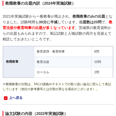
教職教養の出題内訳（2024年実施試験）
2021年実施試験から一般教養が廃止され、
教職教養のみの出題
とな
りました。試験時間も
30分に半減
しています。
出題数は20問
で、
教
育法規や教育時事の出題が多くなっています
。茨城県の教育資料か
らの出題もみられますので、筆記試験と人物試験の両方を見据えて
精読しておきたいところです。
教育原理・教育時事
8問
教職教養
教育法規
10問
ローカル
2問
※
教職教養の分類は、TACの講義やテキストでの取り扱い論点に照らして表記
しています（他社の参考書等とは分類が異なる場合がございます）。
上へ戻る
論文試験の内容（2022年実施試験）