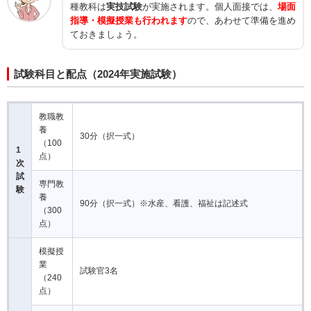
種教科は
実技試験
が実施されます。個人面接では、
場面
指導・模擬授業も行われます
ので、あわせて準備を進め
ておきましょう。
試験科目と配点（2024年実施試験）
教職教
養
30分（択一式）
（100
1
点）
次
試
専門教
験
養
90分（択一式）※水産、看護、福祉は記述式
（300
点）
模擬授
業
試験官3名
（240
点）