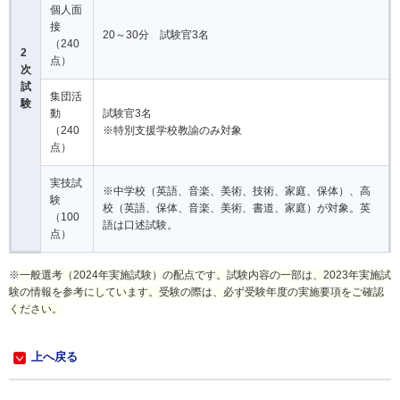
個人面
接
20～30分 試験官3名
（240
2
点）
次
試
集団活
験
動
試験官3名
（240
※特別支援学校教諭のみ対象
点）
実技試
※中学校（英語、音楽、美術、技術、家庭、保体）、高
験
校（英語、保体、音楽、美術、書道、家庭）が対象。英
（100
語は口述試験。
点）
※
一般選考（2024年実施試験）の配点です。試験内容の一部は、2023年実施試
験の情報を参考にしています。受験の際は、必ず受験年度の実施要項をご確認
ください。
上へ戻る