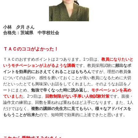
小林 夕月 さん
合格先：茨城県 中学校社会
ＴＡＣのココがよかった！
ＴＡＣのおすすめポイントは２つあります。1つ目は、
教員になりたいと
いうモチベーションが上がるような講義
です。教員採用試験に
頻出なポ
イントを効果的におさえてくれることはもちろん
ですが、理想の教員像
についてのお話や、感性を磨いておくことが良い教員になるために大切
だといったとても興味深いお話をしてくれました。そのようなお話をノ
ートにまとめ、
勉強で辛くなった時に読み返し、
モチベーションを高め
ていました
。2つ目は、
回数制限がない手厚い人物試験対策
です。面接・
論作文の練習は、回数を重ねれば重ねるほど上手になります。また、1人
だけではなく、
複数の講師の先生方に見てもらい、様々なアドバイスを
もらうことが出来た
ので、短時間で効果的に上達できたと思います。