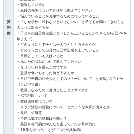
・緊張しているか
・恩師の先生について具体的に教えてください
・悩んでいることを克服するために行っていること
質
・「なぜ学校に通わないといけないの」と子どもが聞いてきたらど
問
のように対応するか
例
・子どもの自己肯定感はどうしたら上げることができるか(自己PRを
踏まえて)
・どのようにして子ども一人ひとりと向き合うか
・どのようにして自分の自己肯定感を上げているか
・目標としている人はいるか
・あなたの悩みについて教えてください
・なぜ〇〇科を選んだのですか
・意見が食いちがった時どうするか
・自己申告書の社会人としてのマナーについて、なぜ3なのですか
（自己申告書）
・教員になるために努力したことは何ですか
・ICT活用について
・教師適性度について
・クラブ活動の経験について（どのような教育が出来るか）
・長所、短所等
・全県広域での勤務は可能か？
・英語を専門的に学んだと言っていたが具体的に
・1番楽しかったことが〇〇だが具体的に