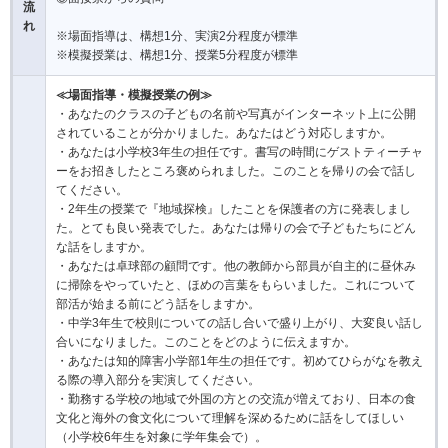
流
れ
※場面指導は、構想1分、実演2分程度が標準
※模擬授業は、構想1分、授業5分程度が標準
≪場面指導・模擬授業の例≫
・あなたのクラスの子どもの名前や写真がインターネット上に公開
されていることが分かりました。あなたはどう対応しますか。
・あなたは小学校3年生の担任です。書写の時間にゲストティーチャ
ーをお招きしたところ褒められました。このことを帰りの会で話し
てください。
・2年生の授業で『地域探検』したことを保護者の方に発表しまし
た。とても良い発表でした。あなたは帰りの会で子どもたちにどん
な話をしますか。
・あなたは卓球部の顧問です。他の教師から部員が自主的に昼休み
に掃除をやっていたと、ほめの言葉をもらいました。これについて
部活が始まる前にどう話をしますか。
・中学3年生で校則についての話し合いで盛り上がり、大変良い話し
合いになりました。このことをどのように伝えますか。
・あなたは知的障害小学部1年生の担任です。初めてひらがなを教え
る際の導入部分を実演してください。
・勤務する学校の地域で外国の方との交流が増えており、日本の食
文化と海外の食文化について理解を深めるために話をしてほしい
（小学校6年生を対象に学年集会で）。