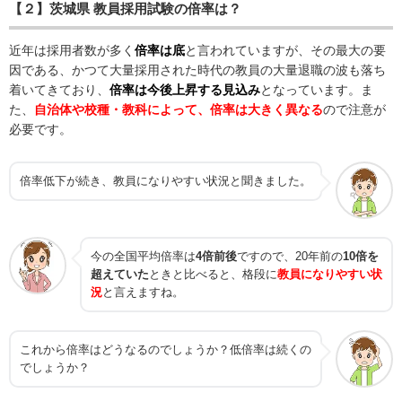
【２】茨城県 教員採用試験の倍率は？
近年は採用者数が多く
倍率は底
と言われていますが、その最大の要
因である、かつて大量採用された時代の教員の大量退職の波も落ち
着いてきており、
倍率は今後上昇する見込み
となっています。ま
た、
自治体や校種・教科によって、倍率は大きく異なる
ので注意が
必要です。
倍率低下が続き、教員になりやすい状況と聞きました。
今の全国平均倍率は
4倍前後
ですので、20年前の
10倍を
超えていた
ときと比べると、格段に
教員になりやすい状
況
と言えますね。
これから倍率はどうなるのでしょうか？低倍率は続くの
でしょうか？