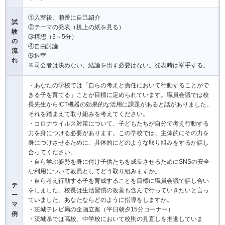
①入室後、順番に自己紹介
試
②テーマの発表（机上の紙を見る）
験
③構想（3～5分）
の
④自由討論
流
⑤退室
れ
※司会者は決めない、結論を出す必要はない。発表時は挙手する。
・あなたの学校では「自らの考えと責任において行動することがで
きる子を育てる」ことが目標に定められています。職員会議では校
長先生からICT機器の効果的な活用に課題があると話がありました。
それを踏まえて取り組みを考えてください。
・コロナウイルス対策について、子どもたちが自分で考え行動する
力を身につける必要があります。この学校では、主体的にその力を
身につけさせるために、具体的にどのような取り組みをするか話し
合ってください。
・自ら学ぶ姿勢を身に付け子供たちを成長させるためにSNSの安全
な利用について教員としてどう取り組みますか。
・自ら考え行動する子を育成することを目標に職員会議で話し合い
テ
をしました。校長は生活習慣の改善も含んで行っていきたいと言っ
ー
ていました。あなたならどのように指導をしますか。
マ
・茨城テレビ局の企画立案（平日朝夕15分コーナー）
例
・茨城県では高校、中学校において校則の見直しを推進していま