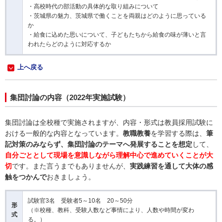
・高校時代の部活動の具体的な取り組みについて
・茨城県の魅力、茨城県で働くことを両親はどのように思っている
か
・給食に込めた思いについて、子どもたちから給食の味が薄いと言
われたらどのように対応するか
上へ戻る
集団討論の内容（2022年実施試験）
集団討論は全校種で実施されますが、内容・形式は教員採用試験に
おける一般的な内容となっています。
教職教養
を学習する際は、
筆
記対策のみならず、集団討論のテーマへ発展することを想定
して、
自分ごととして現場を意識しながら理解中心で進めていくことが大
切
です。また言うまでもありませんが、
実践練習を通して大体の感
触をつかんで
おきましょう。
試験官3名 受験者5～10名 20～50分
形
（※校種、教科、受験人数など事情により、人数や時間が変わ
式
る。）