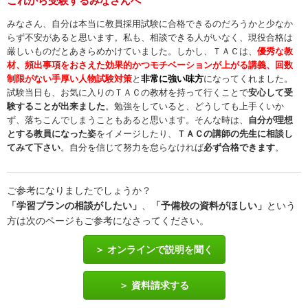
これから受験するみなさんへ
みなさん、自分は本当に教員採用試験に合格できるのだろうかと少なか
らず不安があると思います。私も、相談できる人がいなく、現役合格は
厳しいものだとあきらめかけていました。しかし、ＴＡＣは、
優秀な教
材、頻出事項をおさえた効果的かつモチベーションが上がる講義、回数
制限がない手厚い人物試験対策
と
非常に強い味方
になってくれました。
試験当日も、お気に入りのＴＡＣの教材を持って行くことで
安心して受
験することが出来ました
。勉強をしていると、どうしても上手くいか
ず、落ちこんでしまうこともあると思います。そんな時は、
自分が理想
とする教員になった姿
をイメージしたり、
ＴＡＣの講師の先生に相談し
てみて下さい
。自分を信じて努力を怠らなければ
必ず合格できます
。
ご参考になりましたでしょうか？
「学習プランの相談がしたい」
、
「予備校の資料がほしい」
という
方は次のページもご参考になさってください。
オンラインで説明を聞く
資料請求する