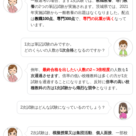
一般選考の場合、まず1次試験では、
教職教養
、
専門教
養
の2つの筆記試験が実施されます。茨城県では、2021
年実施試験から一般教養の出題はなくなりました。配点
は
教職100点、専門300点
で、
専門の比重が高く
なって
います。
1次は筆記試験のみですか。
どのくらいの人数が
1次合格
となるのですか？
例年、
最終合格を出したい人数の2～3倍程度
の人数を
1
次通過させます
。倍率の低い校種教科は多くの方が1次
試験を通過することになりますし、反対に
倍率の高い校
種教科の方は1次試験から熾烈な競争
となります。
2次試験はどんな試験になっているのでしょう？
2次試験は、
模擬授業又は集団活動
、
個人面接
、一部校