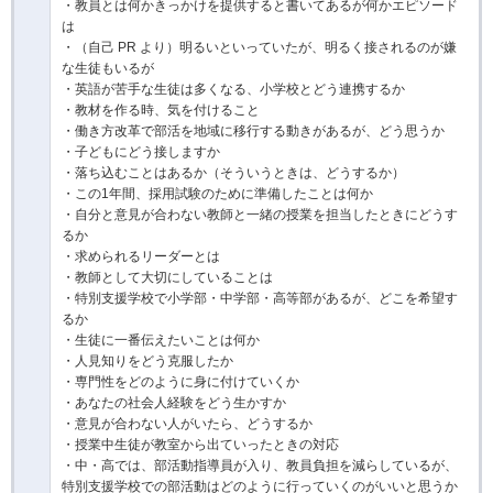
・教員とは何かきっかけを提供すると書いてあるが何かエピソード
は
・（自己 PR より）明るいといっていたが、明るく接されるのが嫌
な生徒もいるが
・英語が苦手な生徒は多くなる、小学校とどう連携するか
・教材を作る時、気を付けること
・働き方改革で部活を地域に移行する動きがあるが、どう思うか
・子どもにどう接しますか
・落ち込むことはあるか（そういうときは、どうするか）
・この1年間、採用試験のために準備したことは何か
・自分と意見が合わない教師と一緒の授業を担当したときにどうす
るか
・求められるリーダーとは
・教師として大切にしていることは
・特別支援学校で小学部・中学部・高等部があるが、どこを希望す
るか
・生徒に一番伝えたいことは何か
・人見知りをどう克服したか
・専門性をどのように身に付けていくか
・あなたの社会人経験をどう生かすか
・意見が合わない人がいたら、どうするか
・授業中生徒が教室から出ていったときの対応
・中・高では、部活動指導員が入り、教員負担を減らしているが、
特別支援学校での部活動はどのように行っていくのがいいと思うか