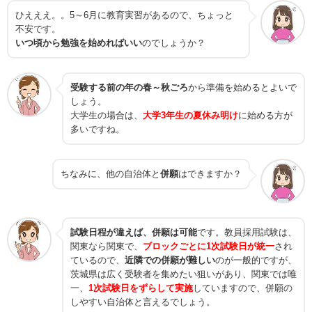
ひえええ。。5～6月に教育実習があるので、ちょっと
不安です。
いつ頃から勉強を始めればいい
のでしょうか？
受験する前の年の春～秋ごろ
から準備を始めるとよいで
しょう。
大学生の場合は、
大学3年生の夏休み明け
に始める方が
多いですね。
ちなみに、他の自治体と
併願
はできますか？
試験日程が違えば、併願は可能
です。教員採用試験は、
関東なら関東で、
ブロックごとに1次試験日が統一
され
ているので、
近隣での併願が難しい
のが一般的ですが、
茨城県は広く受験者を集めたい狙いがあり、関東では唯
一、
1次試験日をずらして実施
していますので、併願の
しやすい自治体と言えるでしょう。