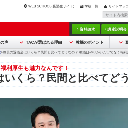
WEB SCHOOL(受講生サイト)
学校一覧
サイトマッ
資料請求
講座説明会
者の声
TACが選ばれる理由
教採のポイント
験
>教員の退職金はいくら？民間と比べてどうなの？ 教職はやりがいだけでなく福利
く福利厚生も魅力なんです！
はいくら？民間と比べてど