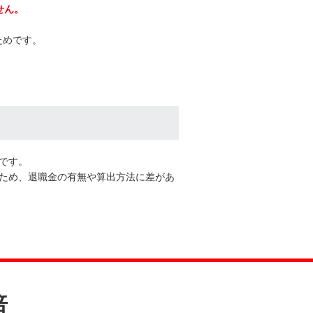
せん。
ためです。
程です。
ため、退職金の有無や算出方法に差があ
倍