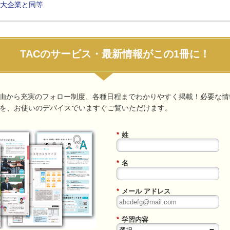
大企業と同等
TACのサービス・最新情報がこの1冊に！
理由から充実のフォロー制度、各種日程までわかりやすく掲載！必要な
を、お使いのデバイスでいますぐご覧いただけます。
*
姓
*
名
*
メール アドレス
*
学習内容