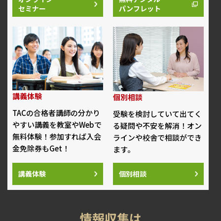
セミナー
パンフレット
講義体験
個別相談
TACの合格者講師の分かり
受験を検討していて出てく
やすい講義を教室やWebで
る疑問や不安を解消！オン
無料体験！参加すれば入会
ラインや校舎で相談ができ
金免除券もGet！
ます。
講義体験
個別相談
情報収集は