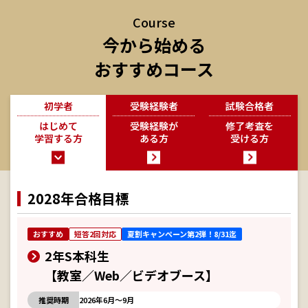
Course
今から始める
おすすめコース
初学者
受験経験者
試験合格者
はじめて
受験経験が
修了考査を
学習する方
ある方
受ける方
2028年合格目標
おすすめ
短答2回対応
夏割キャンペーン第2弾！8/31迄
2年S本科生
【教室／Web／ビデオブース】
推奨時期
2026年6月～9月