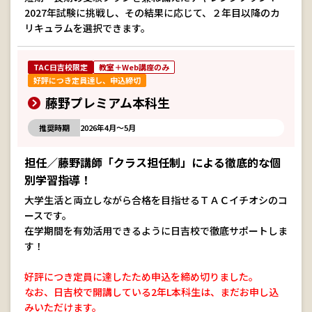
2027年試験に挑戦し、その結果に応じて、２年目以降のカ
リキュラムを選択できます。
TAC日吉校限定
教室＋Web講座のみ
好評につき定員達し、申込締切
藤野プレミアム本科生
推奨時期
2026年4月～5月
担任／藤野講師「クラス担任制」による徹底的な個
別学習指導！
大学生活と両立しながら合格を目指せるＴＡＣイチオシのコ
ースです。
在学期間を有効活用できるように日吉校で徹底サポートしま
す！
好評につき定員に達したため申込を締め切りました。
なお、日吉校で開講している2年L本科生は、まだお申し込
みいただけます。