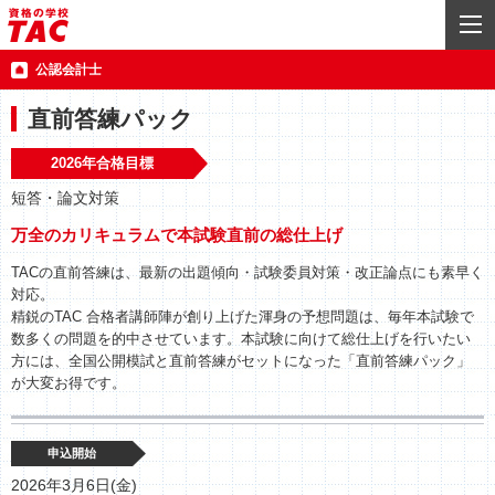
公認会計士
直前答練パック
2026年合格目標
短答・論文対策
万全のカリキュラムで本試験直前の総仕上げ
TACの直前答練は、最新の出題傾向・試験委員対策・改正論点にも素早く
対応。
精鋭のTAC 合格者講師陣が創り上げた渾身の予想問題は、毎年本試験で
数多くの問題を的中させています。本試験に向けて総仕上げを行いたい
方には、全国公開模試と直前答練がセットになった「直前答練パック」
が大変お得です。
申込開始
2026年3月6日(金)