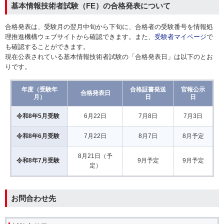
基本情報技術者試験（FE）の合格発表について
合格発表は、受験月の翌月中旬から下旬に、合格者の受験番号を情報処
理推進機構ウェブサイトから確認できます。また、
受験者マイページ
で
も確認することができます。
現在公表されている基本情報技術者試験の「合格発表日」は以下のとお
りです。
年度（受験年
合格証書発送
官報公示
合格発表日
月）
日
日
令和8年5月受験
6月22日
7月8日
7月3日
令和8年6月受験
7月22日
8月7日
8月予定
8月21日（予
令和8年7月受験
9月予定
9月予定
定）
お問合わせ先