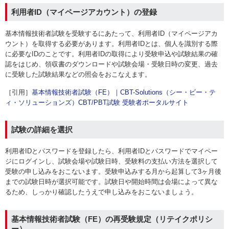
利用者ID（マイページアカウント）の登録
基本情報技術者試験を受験するにあたって、利用者ID（マイページアカ
ウント）を取得する必要があります。利用者IDとは、個人を識別する際
に必要なIDのことです。利用者IDの取得により受験申込や試験結果の確
認をはじめ、領収書のダウンロードや試験会場・受験日時の変更、過去
に受験した試験結果などの照会をおこなえます。
［引用］
基本情報技術者試験（FE）｜CBT-Solutions（シー・ビー・テ
ィ・ソリューションズ）CBT/PBT試験 受験者ポータルサイト
試験の詳細を選択
利用者IDとパスワードを登録したら、利用者IDとパスワードでマイペー
ジにログインし、試験会場や試験日時、受験料の支払い方法を選択して
受験の申し込みをおこないます。受験申込みする月から起算して3ヶ月後
までの試験日時が選択可能です。試験日や開始時間は会場によって異な
るため、しっかり確認したうえで申し込みをおこないましょう。
基本情報技術者試験（FE）の再受験規定（リテイクポリシ
ー）