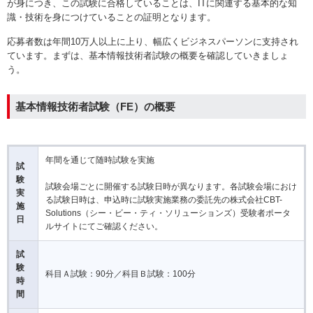
が身につき、この試験に合格していることは、ITに関連する基本的な知
識・技術を身につけていることの証明となります。
応募者数は年間10万人以上に上り、幅広くビジネスパーソンに支持され
ています。まずは、基本情報技術者試験の概要を確認していきましょ
う。
基本情報技術者試験（FE）の概要
年間を通じて随時試験を実施
試
験
試験会場ごとに開催する試験日時が異なります。各試験会場におけ
実
る試験日時は、申込時に試験実施業務の委託先の株式会社CBT-
施
Solutions（シー・ビー・ティ・ソリューションズ）受験者ポータ
日
ルサイトにてご確認ください。
試
験
科目Ａ試験：90分／科目Ｂ試験：100分
時
間