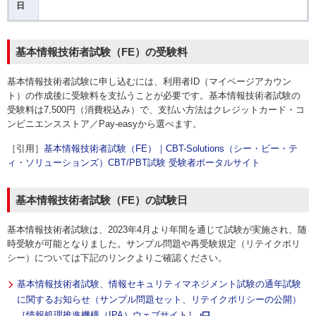
日
基本情報技術者試験（FE）の受験料
基本情報技術者試験に申し込むには、利用者ID（マイページアカウン
ト）の作成後に受験料を支払うことが必要です。基本情報技術者試験の
受験料は7,500円（消費税込み）で、支払い方法はクレジットカード・コ
ンビニエンスストア／Pay-easyから選べます。
［引用］
基本情報技術者試験（FE）｜CBT-Solutions（シー・ビー・テ
ィ・ソリューションズ）CBT/PBT試験 受験者ポータルサイト
基本情報技術者試験（FE）の試験日
基本情報技術者試験は、2023年4月より年間を通じて試験が実施され、随
時受験が可能となりました。サンプル問題や再受験規定（リテイクポリ
シー）については下記のリンクよりご確認ください。
基本情報技術者試験、情報セキュリティマネジメント試験の通年試験
に関するお知らせ（サンプル問題セット、リテイクポリシーの公開）
［情報処理推進機構（IPA）ウェブサイト］