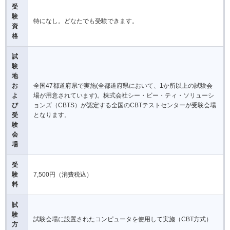
受
験
特になし。どなたでも受験できます。
資
格
試
験
地
お
全国47都道府県で実施(全都道府県において、1か所以上の試験会
よ
場が用意されています)。株式会社シー・ビー・ティ・ソリューシ
び
ョンズ（CBTS）が認定する全国のCBTテストセンターが受験会場
受
となります。
験
会
場
受
験
7,500円（消費税込）
料
試
験
試験会場に設置されたコンピュータを使用して実施（CBT方式）
方