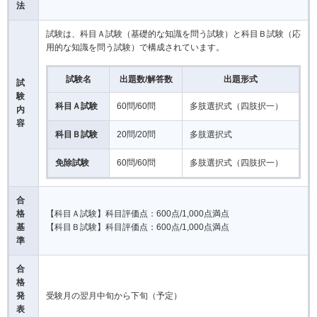
法
試験は、科目Ａ試験（基礎的な知識を問う試験）と科目Ｂ試験（応
用的な知識を問う試験）で構成されています。
試験名
出題数/解答数
出題形式
試
験
科目Ａ試験
60問/60問
多肢選択式（四肢択一）
内
容
科目Ｂ試験
20問/20問
多肢選択式
免除試験
60問/60問
多肢選択式（四肢択一）
合
格
【科目Ａ試験】科目評価点：600点/1,000点満点
基
【科目Ｂ試験】科目評価点：600点/1,000点満点
準
合
格
発
受験月の翌月中旬から下旬（予定）
表