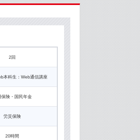
2回
eb本科生：Web通信講座
用保険・国民年金
労災保険
20時間