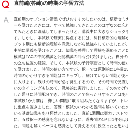
直前編(答練)の時期の学習方法
直前期のオプション講義でぜひおすすめしたいのは、横断セミ
ーを受けたときには、すべて勉強してきたことのはずなのに忘
てみたときに混乱してしまったりと、講義中に大きなショック
す。しかし、本試験で確実に得点するには、科目横断的な理解
プット期にも横断的理解を意識しながら勉強をしていましたが
中的に講義を受けることは、知識を整理して理解を深めること
模試はTACの中間模試と公開模試の2回だけ受けました。自分
の立ち位置の確認、そして、本試験の予行演習として時間の使
て受けました。時間の使い方ですが、択一では原則的に1科目2
時間のかかりすぎる問題はスキップし、解けていない問題があ
に入ります。残りの時間が必ず発生するので、その時間で見直
いのタイミングも決めて、戦略的に実行しました。そのおかげ
した通りに時間配分でき、時間のことで焦ったりすることはあ
本試験1か月前は、難しい問題に取り組みたくなりますが、ト
に重点を置きました。答練・模試のいわゆる難問を解いていた
いる基礎知識もあり愕然としました。直前1週間は実力テストで
に、五肢択一の感覚を忘れないように、過去問の1科目1年分は
た。問題を解くペースを感覚として覚えるのに役立ったと思い