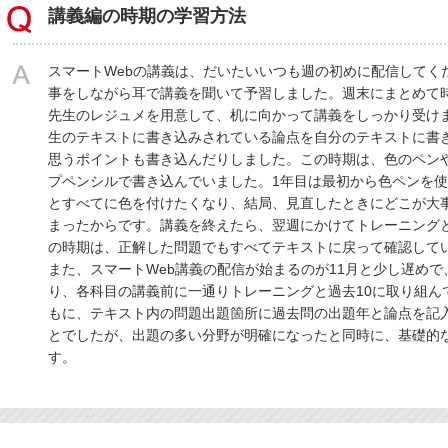
講義編の時期の学習方法
スマートWebの講義は、だいたいいつも週の初めに配信してく
事をしながら耳で講義を聞いて予習しました。週末にまとめて
先生のレジュメを用意して、机に向かって講義をしっかり受け
生のテキストに書き込みされている論点を自分のテキストに書
思うポイントも書き込んだりしました。この時期は、色のペン
プペンシルで書き込んでいました。1年目は最初から色ペンを
とすべてに色を付けたくなり、結局、見直したときにどこが大
まったからです。講義を終えたら、翌週にかけてトレーニングと
の時期は、正解した問題でもすべてテキストに戻って確認して
また、スマートWeb講義の配信が始まるのが11月と少し遅めで
り、各科目の講義前に一通りトレーニングと過去10に取り組ん
もに、テキスト内の問題出題箇所に過去問の出題年と論点を記
とでしたが、出題の多い分野が明確になったと同時に、基礎的
す。