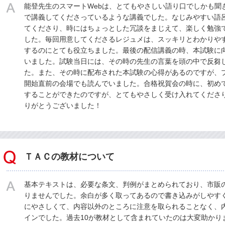
能登先生のスマートWebは、とてもやさしい語り口でしかも聞
で講義してくださっているような講義でした。なじみやすい語
てくださり、時にはちょっとした冗談をまじえて、楽しく勉強
した。毎回用意してくださるレジュメは、スッキリとわかりや
するのにとても役立ちました。最後の配信講義の時、本試験に
いました。試験当日には、その時の先生の言葉を頭の中で反芻
た。また、その時に配布された本試験の心得があるのですが、
開始直前の会場でも読んでいました。合格祝賀会の時に、初め
することができたのですが、とてもやさしく受け入れてくださ
りがとうございました！
ＴＡＣの教材について
基本テキストは、必要な条文、判例がまとめられており、市販
りませんでした。余白が多く取ってあるので書き込みがしやす
にやさしくて、内容以外のところに注意を取られることなく、
インでした。過去10が教材として含まれていたのは大変助かり