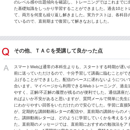
のレベル感や出題傾向を確認し、トレーニングではこれまでに
た基礎知識をしっかり学習することができました。過去10とト
て、両方を何度も繰り返し解きました。実力テストは、各科目
ているので、直前期まで復習して解きなおしました。
その他、ＴＡＣを受講して良かった点
スマートWebは通常の本科生よりも、スタートする時期が遅い
前に送っていただけるので、十分予習して講義に臨むことがで
上げることができました。配信のペースに遅れないようについ
合います。マイページから利用できるWebトレーニング、過去
やすく、正解/不正解の履歴が残るのが便利でした。通信講座だ
ればよいか不安があると思いますが、質問メールで簡単に先生
にわかりやすい回答をいただけたので安心でした。学習に直接
が、定期的な講師動画レターの配信や、直前期の講師からのメ
た。講師動画レターは、どのように学習していくかを考えるう
た。直前期のメッセージでは、直前期におすすめの勉強法をア