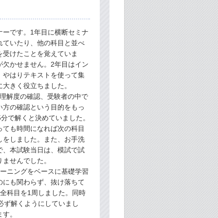
ナーです。1年目に横断セミナ
れていたり、他の科目と並べ
を受けたことを覚えていま
が欠かせません。2年目はイン
、やはりテキストを使って集
に大きく役立ちました。
の理解度の確認、受験者の中で
い方の確認という目的をもっ
5分で解くと決めていました。
っても時間になれば次の科目
しをしました。また、お手洗
で、本試験当日は、模試で試
りませんでした。
レーニングをベースに基礎学習
のにも関わらず、抜け落ちて
全科目を1周しました。同時
必ず解くようにしていまし
ます。