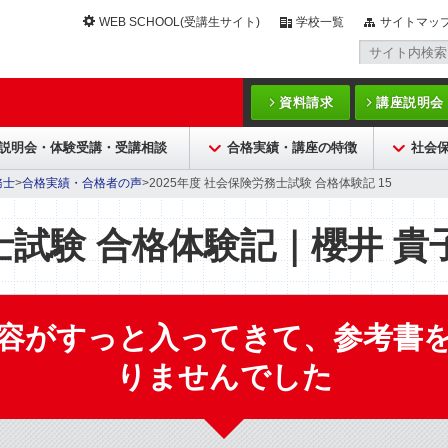
WEB SCHOOL(受講生サイト)
学校一覧
サイトマッ
資料請求
講座説明会
説明会・体験受講・受講相談
合格実績・講座の特徴
社会
務士
>
合格実績・合格者の声
>2025年度 社会保険労務士試験 合格体験記 15
試験 合格体験記｜櫻井 貴
容がすっと入ってきて、参考書
りませんでした