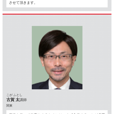
させて頂きます。
こが ふとし
古賀 太
講師
関東