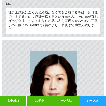
仙台
社労士試験は全く実務経験がなくても合格する事は十分可能
です！必要なのは絶対合格するという志のみ！その志が有れ
ば必ず合格します！あなたの熱い志を実現させるため、丁寧
かつ印象に残りやすい講義により、最後まで助太刀致しま
す！
資料請求
説明会
申込方法
お申込み