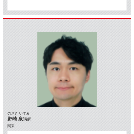
のざき いずみ
野崎 泉
講師
関東