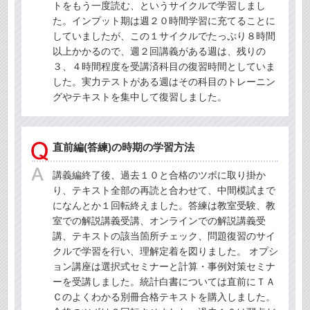
トをもう一度読む、というサイクルで学習しまし
た。インプット期は週２０時間学習に充てることに
していましたが、この１サイクルでたっぷり８時間
以上かかるので、週２回講義がある週は、残りの
３、４時間程度を受講済科目の復習時間としていま
した。実力テストがある週はその科目のトレーニン
グやテキストを集中して復習しました。
直前編(答練)の時期の学習方法
講義編終了後、過去１０と合格のツボに取り掛か
り、テキスト全部の再読と合わせて、中間模試まで
になんとか１回転終えました。答練は教室受験、教
室での解説講義受講、オンラインでの解説講義受
講、テキストの該当箇所チェック、問題復習のサイ
クルで学習を行い、理解定着を図りました。 オプシ
ョン講座は選択式セミナーと計算・事例対策セミナ
ーを受講しました。統計白書については直前にＴＡ
Ｃのよくわかる別冊合格テキストを購入しました。