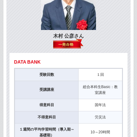
木村 公彦さん
DATA BANK
受験回数
１回
総合本科生Basic：教
受講講座
室講座
得意科目
国年法
不得意科目
労災法
１週間の平均学習時間（導入期～
10～20時間
基礎期）