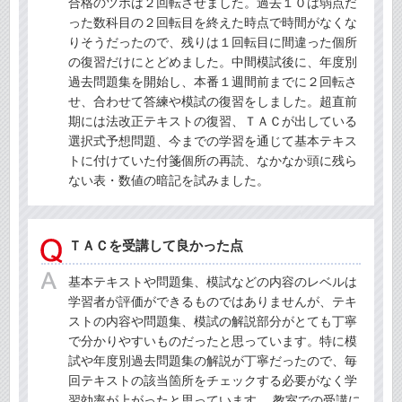
合格のツボは２回転させました。過去１０は弱点だ
った数科目の２回転目を終えた時点で時間がなくな
りそうだったので、残りは１回転目に間違った個所
の復習だけにとどめました。中間模試後に、年度別
過去問題集を開始し、本番１週間前までに２回転さ
せ、合わせて答練や模試の復習をしました。超直前
期には法改正テキストの復習、ＴＡＣが出している
選択式予想問題、今までの学習を通じて基本テキス
トに付けていた付箋個所の再読、なかなか頭に残ら
ない表・数値の暗記を試みました。
ＴＡＣを受講して良かった点
基本テキストや問題集、模試などの内容のレベルは
学習者が評価ができるものではありませんが、テキ
ストの内容や問題集、模試の解説部分がとても丁寧
で分かりやすいものだったと思っています。特に模
試や年度別過去問題集の解説が丁寧だったので、毎
回テキストの該当箇所をチェックする必要がなく学
習効率が上がったと思っています。 教室での受講に