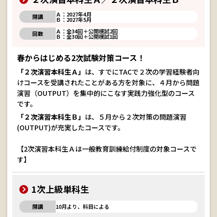
Ａ：2027年4月
開講
Ｂ：2027年5月
Ａ：全34回＋公開模試2回
回数
Ｂ：全30回＋公開模試1回
春からはじめる2次試験対策コース！
「２次演習本科生Ａ」
は、すでにTACで２次の学習経験者向
けコースを受講されたことがある方を対象に、４月から問題
演習（OUTPUT）を集中的にこなす実践力強化型のコース
です。
「２次演習本科生Ｂ」
は、５月から２次対策の問題演習
(OUTPUT)が充実したコースです。
【2次演習本科生Ａは一般教育訓練給付制度の対象コースで
す】
1次上級単科生
開講
10月より、科目による