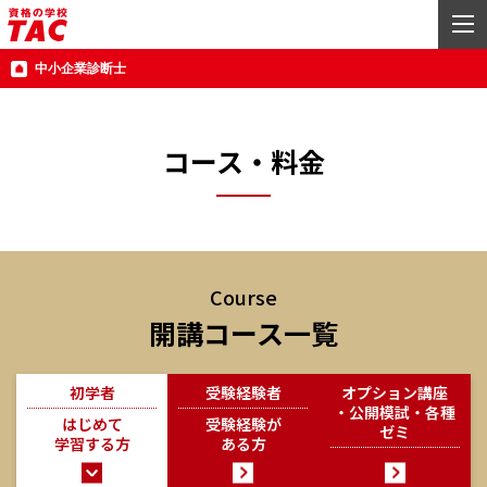
中小企業診断士
コース・料金
Course
開講コース一覧
初学者
受験経験者
オプション講座
・公開模試・各種
はじめて
受験経験が
ゼミ
学習する方
ある方