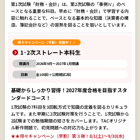
第1次試験「財務・会計」は、第2次試験の「事例Ⅳ」のベ
ースとなる重要な科目。早めに「財務・会計」で学習する内
容に触れることで、ベースとなる基本的な知識（決算書の構
造、簿記会計など）の習熟を図ることを狙いとしています。
得々キャンペーン（早割）実施中！！
1･2次ストレート本科生
開講月
2026年9月～2027年1月開講
回数
全100回＋公開模試2回
基礎からしっかり習得！2027年度合格を目指すスタ
ンダードコース！
1次試験の7科目を3回転方式で知識の定着を図るカリキュラ
ムです。また早期に2次試験対策を行うことで、1次試験から
2試験までの勉強期間の短さをカバーします。TACオリジナ
ル新作問題で、初見問題への対応力も上がります。
★★得々キャンペーン（早割）第３弾！8/1(土)～9/30(水)