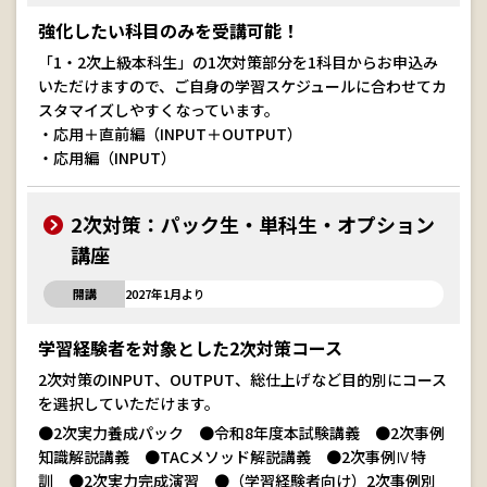
強化したい科目のみを受講可能！
「1・2次上級本科生」の1次対策部分を1科目からお申込み
いただけますので、ご自身の学習スケジュールに合わせてカ
スタマイズしやすくなっています。
・応用＋直前編（INPUT＋OUTPUT）
・応用編（INPUT）
2次対策：パック生・単科生・オプション
講座
開講
2027年1月より
学習経験者を対象とした2次対策コース
2次対策のINPUT、OUTPUT、総仕上げなど目的別にコース
を選択していただけます。
●2次実力養成パック ●令和8年度本試験講義 ●2次事例
知識解説講義 ●TACメソッド解説講義 ●2次事例Ⅳ特
訓 ●2次実力完成演習 ●（学習経験者向け）2次事例別