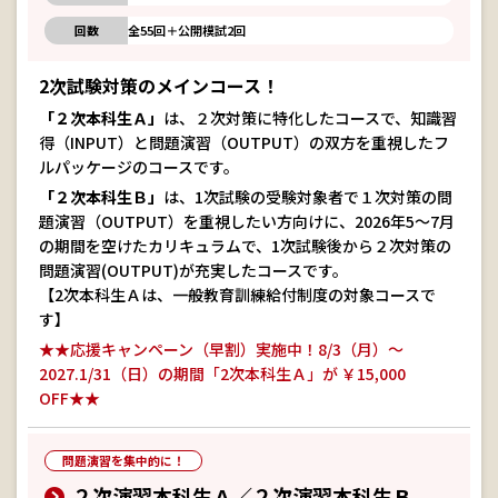
回数
全55回＋公開模試2回
2次試験対策のメインコース！
「２次本科生Ａ」
は、２次対策に特化したコースで、知識習
得（INPUT）と問題演習（OUTPUT）の双方を重視したフ
ルパッケージのコースです。
「２次本科生Ｂ」
は、1次試験の受験対象者で１次対策の問
題演習（OUTPUT）を重視したい方向けに、2026年5～7月
の期間を空けたカリキュラムで、1次試験後から２次対策の
問題演習(OUTPUT)が充実したコースです。
【2次本科生Ａは、一般教育訓練給付制度の対象コースで
す】
★★応援キャンペーン（早割）実施中！8/3（月）～
2027.1/31（日）の期間「2次本科生Ａ」が ￥15,000
OFF★★
問題演習を集中的に！
２次演習本科生Ａ／２次演習本科生Ｂ