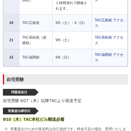
携校）
ス
１時間遅れで開催さ
れます。
TAC広島校 アクセ
20
TAC広島校
9/5（土）・6（日）
ス
TAC高松校（提
TAC高松校 アクセ
21
9/5（土）
携校）
ス
TAC福岡校 アクセ
22
TAC福岡校
9/6（日）
ス
自宅受験
問題発送日
自宅受験 8/27（木）以降TACより発送予定
答案提出締切日
9/10（木）TAC本社ビル郵送必着
答案提出のための発送料は自己負担です。料金不足の場合、受理いたしま