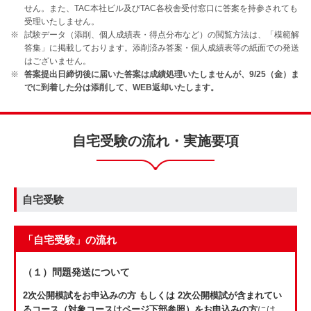
せん。また、TAC本社ビル及びTAC各校舎受付窓口に答案を持参されても
受理いたしません。
試験データ（添削、個人成績表・得点分布など）の閲覧方法は、「模範解
答集」に掲載しております。添削済み答案・個人成績表等の紙面での発送
はございません。
答案提出日締切後に届いた答案は成績処理いたしませんが、9/25（金）ま
でに到着した分は添削して、WEB返却いたします。
自宅受験の流れ・実施要項
自宅受験
「自宅受験」の流れ
（１）問題発送について
2次公開模試をお申込みの方 もしくは 2次公開模試が含まれてい
るコース（対象コースはページ下部参照）をお申込みの方
には、