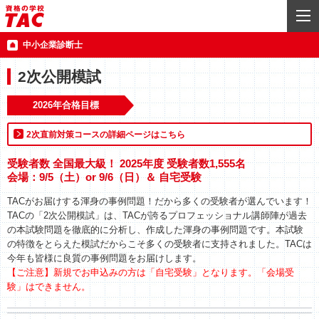
中小企業診断士
2次公開模試
2026年合格目標
2次直前対策コースの詳細ページはこちら
受験者数 全国最大級！ 2025年度 受験者数1,555名
会場：9/5（土）or 9/6（日）＆ 自宅受験
TACがお届けする渾身の事例問題！だから多くの受験者が選んでいます！
TACの「2次公開模試」は、TACが誇るプロフェッショナル講師陣が過去
の本試験問題を徹底的に分析し、作成した渾身の事例問題です。本試験
の特徴をとらえた模試だからこそ多くの受験者に支持されました。TACは
今年も皆様に良質の事例問題をお届けします。
【ご注意】新規でお申込みの方は「自宅受験」となります。「会場受
験」はできません。