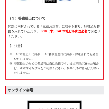
（３）答案提出について
問題に同封されている「返信用封筒」に切手を貼り、解答済み答
案を入れていただき、
9/10（木）TAC本社ビル郵送必着
でお送り
ください。
【ご注意】
TAC本社ビルに持参、TAC各校舎窓口に持参・郵送されても受理
いたしません。
答案提出のための発送料は自己負担です。提出期限が迫った場合
は、速達や宅配便等をご利用ください。料金不足の場合は受理い
たしません。
オンライン会場