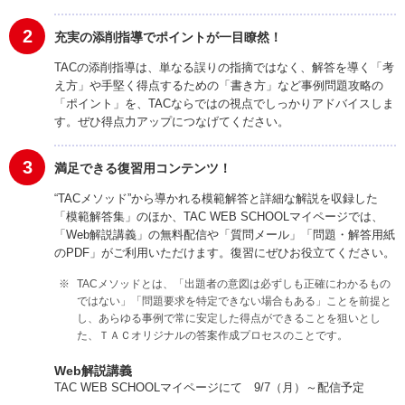
2
充実の添削指導でポイントが一目瞭然！
TACの添削指導は、単なる誤りの指摘ではなく、解答を導く「考
え方」や手堅く得点するための「書き方」など事例問題攻略の
「ポイント」を、TACならではの視点でしっかりアドバイスしま
す。ぜひ得点力アップにつなげてください。
3
満足できる復習用コンテンツ！
“TACメソッド”から導かれる模範解答と詳細な解説を収録した
「模範解答集」のほか、TAC WEB SCHOOLマイページでは、
「Web解説講義」の無料配信や「質問メール」「問題・解答用紙
のPDF」がご利用いただけます。復習にぜひお役立てください。
TACメソッドとは、「出題者の意図は必ずしも正確にわかるもの
ではない」「問題要求を特定できない場合もある」ことを前提と
し、あらゆる事例で常に安定した得点ができることを狙いとし
た、ＴＡＣオリジナルの答案作成プロセスのことです。
Web解説講義
TAC WEB SCHOOLマイページにて 9/7（月）～配信予定