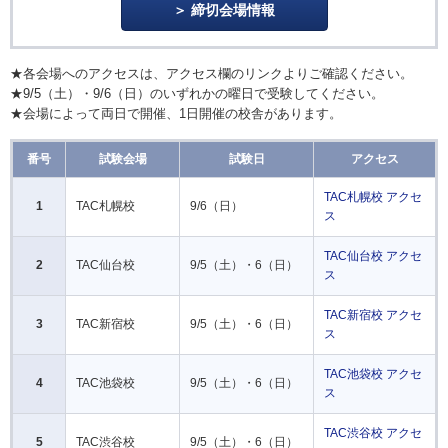
締切会場情報
★各会場へのアクセスは、アクセス欄のリンクよりご確認ください。
★9/5（土）・9/6（日）のいずれかの曜日で受験してください。
★会場によって両日で開催、1日開催の校舎があります。
番号
試験会場
試験日
アクセス
TAC札幌校 アクセ
1
TAC札幌校
9/6（日）
ス
TAC仙台校 アクセ
2
TAC仙台校
9/5（土）・6（日）
ス
TAC新宿校 アクセ
3
TAC新宿校
9/5（土）・6（日）
ス
TAC池袋校 アクセ
4
TAC池袋校
9/5（土）・6（日）
ス
TAC渋谷校 アクセ
5
TAC渋谷校
9/5（土）・6（日）