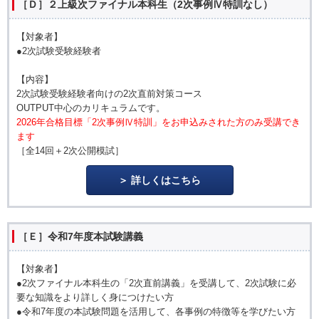
［Ｄ］２上級次ファイナル本科生（2次事例Ⅳ特訓なし）
【対象者】
●2次試験受験経験者
【内容】
2次試験受験経験者向けの2次直前対策コース
OUTPUT中心のカリキュラムです。
2026年合格目標「2次事例Ⅳ特訓」をお申込みされた方のみ受講でき
ます
［全14回＋2次公開模試］
詳しくはこちら
［Ｅ］令和7年度本試験講義
【対象者】
●2次ファイナル本科生の「2次直前講義」を受講して、2次試験に必
要な知識をより詳しく身につけたい方
●令和7年度の本試験問題を活用して、各事例の特徴等を学びたい方