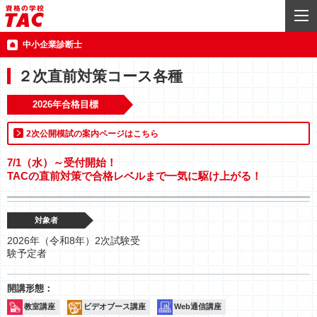
中小企業診断士
２次直前対策コース各種
2026年合格目標
2次公開模試の案内ページはこちら
7/1（水）～受付開始！
TACの直前対策で合格レベルまで一気に駆け上がる！
対象者
2026年（令和8年）2次試験受
験予定者
教室講座
ビデオブース講座
Web通信講座