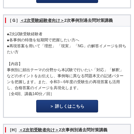
［Ｇ］
＜2次受験経験者向け＞
2次事例別過去問対策講義
●2次試験受験経験者
●各事例の特徴を短期間で把握したい方へ
●再現答案を用いて「理想」 「現実」 「NG」の解答イメージを持ち
たい方
【内容】
事例別に頻出テーマの分野から本試験で行いたい「対応」「解釈」
などのポイントをお伝えし、事例毎に異なる問題本文の記述パター
ンを把握します。また、令和3～6年度の受験生の再現答案も活用
し、合格答案のイメージを具現化します。
［全4回、講義140分／回］
詳しくはこちら
［H］
＜2次初受験者向け＞
2次事例別過去問対策講義