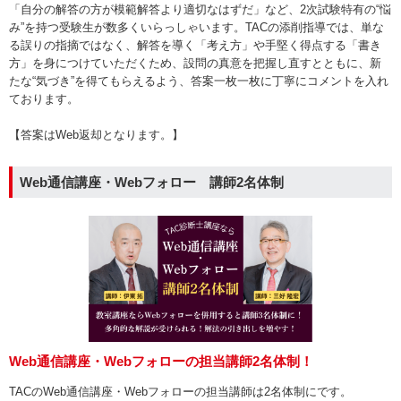
「自分の解答の方が模範解答より適切なはずだ」など、2次試験特有の“悩
み”を持つ受験生が数多くいらっしゃいます。TACの添削指導では、単な
る誤りの指摘ではなく、解答を導く「考え方」や手堅く得点する「書き
方」を身につけていただくため、設問の真意を把握し直すとともに、新
たな“気づき”を得てもらえるよう、答案一枚一枚に丁寧にコメントを入れ
ております。
【答案はWeb返却となります。】
Web通信講座・Webフォロー 講師2名体制
Web通信講座・Webフォローの担当講師2名体制！
TACのWeb通信講座・Webフォローの担当講師は2名体制にです。