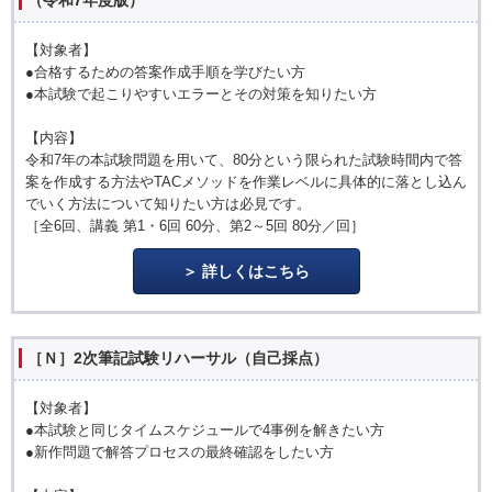
（令和7年度版）
【対象者】
●合格するための答案作成手順を学びたい方
●本試験で起こりやすいエラーとその対策を知りたい方
【内容】
令和7年の本試験問題を用いて、80分という限られた試験時間内で答
案を作成する方法やTACメソッドを作業レベルに具体的に落とし込ん
でいく方法について知りたい方は必見です。
［全6回、講義 第1・6回 60分、第2～5回 80分／回］
詳しくはこちら
［Ｎ］2次筆記試験リハーサル（自己採点）
【対象者】
●本試験と同じタイムスケジュールで4事例を解きたい方
●新作問題で解答プロセスの最終確認をしたい方