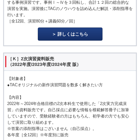
する事例演習です。事例Ⅰ～Ⅳを３回転し、合計１２回の総合的な
演習を実施。演習後にTACのノウハウを詰め込んだ解説・添削指導を
行います。
［全12回、演習80分＋講義60分／回］
詳しくはこちら
［Ｋ］2次演習資料販売
（2022年度/2023年度/2024年度 版）
【対象者】
●TACオリジナルの新作演習問題を数多く解きたい方
【内容】
2022年～2024年合格目標の2次本科生で使用した「2次実力完成演
習」の資料販売です。自己採点に必要な情報を模範解答冊子に加筆
していますので、受験経験者の方はもちろん、初学者の方でも安心
して演習に取り組めます。
※答案の添削指導はございません（自己採点）。
各年度［全12回］※年度別に販売