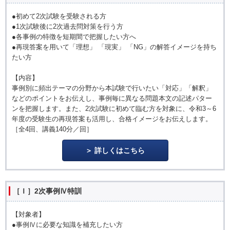
●初めて2次試験を受験される方
●1次試験後に2次過去問対策を行う方
●各事例の特徴を短期間で把握したい方へ
●再現答案を用いて「理想」 「現実」 「NG」の解答イメージを持ち
たい方
【内容】
事例別に頻出テーマの分野から本試験で行いたい「対応」「解釈」
などのポイントをお伝えし、事例毎に異なる問題本文の記述パター
ンを把握します。また、2次試験に初めて臨む方を対象に、令和3～6
年度の受験生の再現答案も活用し、合格イメージをお伝えします。
［全4回、講義140分／回］
詳しくはこちら
［Ｉ］2次事例Ⅳ特訓
【対象者】
●事例Ⅳに必要な知識を補充したい方