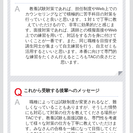
教養試験対策であれば、担任制度やWeb上での
カウンセリングなどで積極的に苦手科目の対策を
行っていくと良いと思います。１対１で丁寧に教
えていただけるので、非常に効果的だと感じま
す。面接対策であれば、講師との模擬面接やWeb
上での練習を用いて、対話をする力を身に付けて
いくことが一番です。また、同じ職種を目指す受
講生同士が集まって自主練習を行う、自主ゼミも
活用するといいと思います。本番に向けて専門的
な練習をたくさん行えるところもTACの良さだと
思います。
これから受験する後輩へのメッセージ
職種によっては試験制度が変更されるなど、難
しくなっていることもありますが、そうした情勢
にも対応して対策の仕方を教えてくださる場所が
TACです。教養試験も面接試験も、専門性を考慮
して様々な対策の仕方を丁寧に教えていただけま
す。みなさんの合格を一緒になって目指してくだ