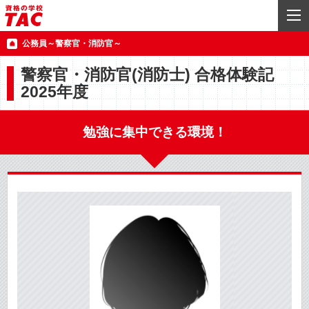
公務員～警察官・消防官～
警察官・消防官(消防士) 合格体験記
2025
年度
勉強に集中できる環境！