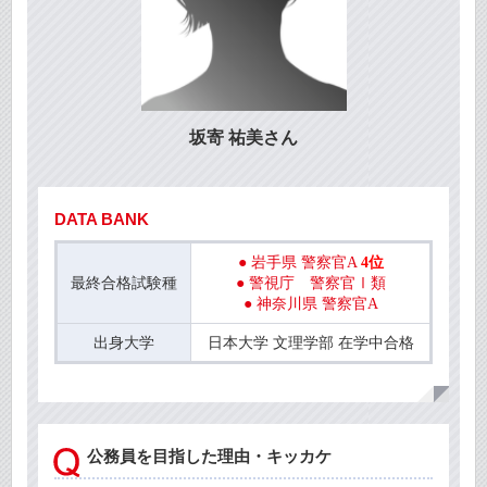
坂寄 祐美さん
DATA BANK
● 岩手県 警察官A
4位
最終合格試験種
● 警視庁 警察官Ⅰ類
● 神奈川県 警察官A
出身大学
日本大学 文理学部 在学中合格
公務員を目指した理由・キッカケ