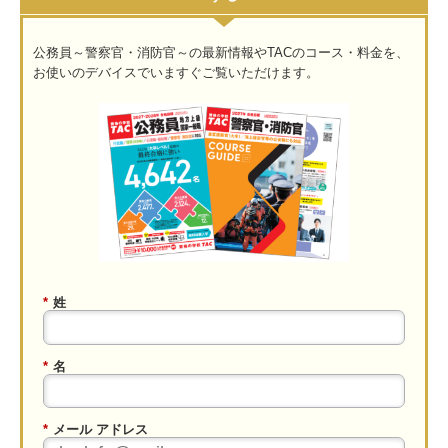
公務員～警察官・消防官～の最新情報やTACのコース・料金を、
お使いのデバイスでいますぐご覧いただけます。
*
姓
*
名
*
メール アドレス