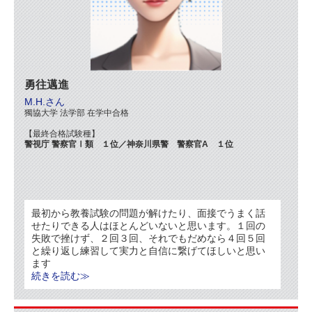
勇往邁進
M.H.さん
獨協大学 法学部 在学中合格
【最終合格試験種】
警視庁 警察官Ⅰ類 １位／神奈川県警 警察官A １位
最初から教養試験の問題が解けたり、面接でうまく話
せたりできる人はほとんどいないと思います。１回の
失敗で挫けず、２回３回、それでもだめなら４回５回
と繰り返し練習して実力と自信に繋げてほしいと思い
ます
続きを読む≫