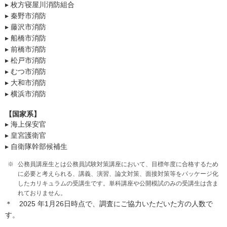
▸ 枚方寝屋川消防組合
▸ 秦野市消防
▸ 藤沢市消防
▸ 船橋市消防
▸ 前橋市消防
▸ 松戸市消防
▸ むつ市消防
▸ 大和市消防
▸ 横浜市消防
【国家系】
▸ 海上保安官
▸ 皇宮護衛官
▸ 自衛隊幹部候補生
公務員講座生とは公務員試験対策講座において、目標年度に合格するため
に必要と考えられる、講義、演習、論文対策、面接対策等をパッケージ化
したカリキュラムの受講生です。単科講座や公開模試のみの受講生は含ま
れておりません。
＊ 2025 年1月26日時点で、調査にご協力いただいた方の人数で
す。