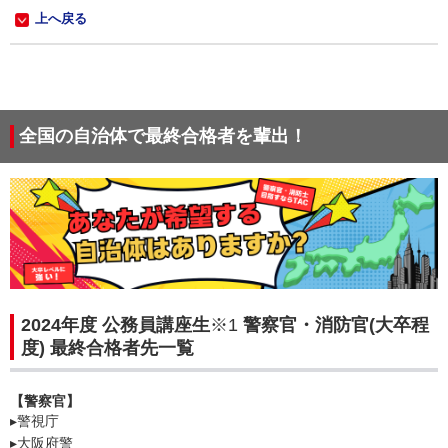
上へ戻る
全国の自治体で最終合格者を輩出！
2024年度 公務員講座生
※1
警察官・消防官(大卒程
度) 最終合格者先一覧
【警察官】
▸警視庁
▸大阪府警