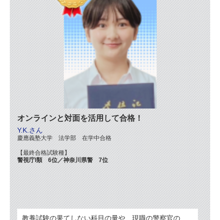
オンラインと対面を活用して合格！
Y.K.さん
慶應義塾大学 法学部 在学中合格
【最終合格試験種】
警視庁I類 6位／神奈川県警 7位
教養試験の果てしない科目の量や、現職の警察官の