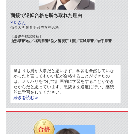
面接で逆転合格を勝ち取れた理由
Y.K.さん
仙台大学 体育学部 在学中合格
【最終合格試験種】
山形県警3位／福島県警6位／警視庁Ⅰ類／宮城県警／岩手県警
量よりも質が大事だと思います。学習を全然していな
かったと言ってもいい私が合格することができたの
は、メリハリをつけて計画的に学習をすることができ
たからだと思っています。息抜きを適度に行い、継続
的に学習をして
ください。
続きを読む≫