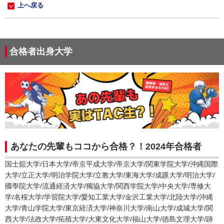
上へ戻る
合格者出身大学
あなたの先輩もココから合格？！2024年合格者
国士舘大学/日本大学/帝京平成大学/帝京大学/関東学院大学/沖縄国際
大学/立正大学/明治学院大学/立教大学/東海大学/成蹊大学/明治大学/
國學院大学/流通経済大学/獨協大学/関西学院大学/中央大学/専修大
学/名桜大学/学習院大学/愛知工業大学/金沢工業大学/北陸大学/沖縄
大学/青山学院大学/東京経済大学/神奈川大学/南山大学/成城大学/関
西大学/法政大学/拓殖大学/大東文化大学/福山大学/徳島文理大学/跡