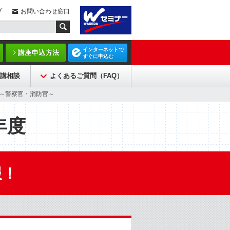
プ
お問い合わせ窓口
インターネットで
講座申込方法
すぐに申込む
講相談
よくあるご質問（FAQ）
務員～警察官・消防官～
年度
服！