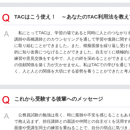
TACはこう使え！ ～あなたのTAC利用法を教
私にとってTACは、学習の場であると同時に人とのつながり
講師や高橋講師とのカウンセリングを通して学習や進路に関す
に取り組むことができました。また、模擬面接を繰り返し受け
的に知り改善につなげることができました。自主ゼミに積極的
練習や意見交換をする中で、人との絆を深めることができまし
の信頼関係を築く力が欠かせません。私はTACでの学びを通じ
く、人と人との関係を大切にする姿勢を養うことができたと考
これから受験する後輩へのメッセージ
公務員試験の勉強は長く、時に孤独や不安を感じることもあ
で抱え込まず、担任講師との面談や仲間との自主ゼミを活用す
面接や受講生同士の練習を重ねることで、自分の弱点に気づき