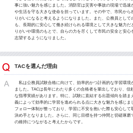
事に強い魅力を感じました。消防官は災害や事故の現場で迅速
や生活を守る大きな使命を担っています。その中で、市民から
りがいになると考えるようになりました。また、公務員として
も、長期的に安心して働き続けられる環境として大きな魅力だ
りがいや環境のもとで、自らの力を尽くして市民の安全と安心
志望するようになりました。
TACを選んだ理由
私は公務員試験合格に向けて、効率的かつ計画的な学習環境が
ました。TACは長年にわたり多くの合格者を輩出しており、信
な指導実績があります。特に、試験に直結する出題傾向を踏ま
義によって効率的に学習を進められる点に大きな魅力を感じま
フォロー体制が整っており、学習に不安を抱いた際も安心して
決め手となりました。さらに、同じ目標を持つ仲間と切磋琢磨
の維持につながると考えたからです。