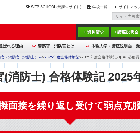
WEB SCHOOL(受講生サイト)
学校一覧
サイトマッ
～
資料請求
講座説明会
が選ばれる理由
警察官・消防官とは
体験入学・講座説明会・受
察官・消防官（消防士）～
>
2025年度合格体験記
>2025年度合格体験記-3|TAC公
消防士) 合格体験記 2025
擬面接を繰り返し受けて弱点克