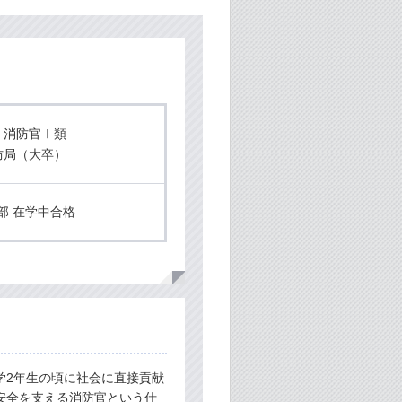
 消防官Ⅰ類
消防局（大卒）
部 在学中合格
2年生の頃に社会に直接貢献
安全を支える消防官という仕