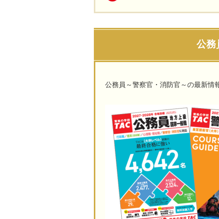
公務
公務員～警察官・消防官～の最新情