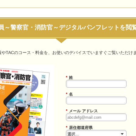
員～警察官・消防官～デジタルパンフレットを閲
報やTACのコース・料金を、お使いのデバイスでいますぐご覧いただけ
*
姓
*
名
*
メール アドレス
*
居住都道府県