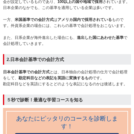
会が設定しているものであり、
100以上の国や地域で採用
されています。
日本企業のなかでも、この基準を適用している企業は多いです。
一方、
米国基準での会計方式
は
アメリカ国内で採用されている
もので
す。外資系企業の場合には、これらの基準で会計処理をおこないます。
また、日系企業が海外進出した場合にも、
進出した国にあわせた基準
で
会計処理していきます。
2.日本会計基準での会計方式
日本会計基準での会計方式
とは、日本独自の会計処理の仕方で会計処理
をして、
勘定科目などの表記を英語に変換するもの
です。
勘定科目などを英語にするとどのような表記になるのかは後述します。
５秒で診断！最適な学習コースを知る
あなたにピッタリのコースを診断しま
す！