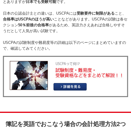
とありますが
日本でも受験可能
です。
日本の公認会計士との違いは、USCPAには
受験要件に制限がある
こと、
合格率はUSCPAのほうが高い
ことなどがあります。USCPAの試験は各セ
クション
50％前後の合格率
があるため、英語力さえあれば合格しやすそ
うだとして人気が高い試験です。
USCPAの試験制度や難易度等の詳細は以下のページにまとめていますの
で、確認してみてください。
簿記を英語でおこなう場合の会計処理方法2つ