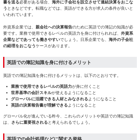
書を送る
必要がある場合、
海外に子会社を設立させて連結決算をおこな
う
ときなどです。転職などでは、英語ができる方が求人の条件が良いと
いわれています。
外資系企業では、
親会社への決算報告
のために英語での簿記の知識が必
要です。業務で使用できるレベルの英語力を身に付けられれば、
外資系
企業などであっても働きやすい
でしょう。日系企業でも、
海外の子会社
の経理をおこなう
ケースがあります。
英語での簿記知識を身に付けるメリット
英語での簿記知識を身に付けるメリットは、以下のとおりです。
業務で使用できるレベルの英語力
が身に付くこと
世界基準の会計スキル
が使えるようになること
グローバルに活躍できる人材とみなされる
ようになること
英語の決算報告書が理解できる
ようになること
グローバル化が進んでいる昨今、これらのメリットや英語での簿記知識
は、
さらに重要視される
と考えられるでしょう。
英語での会計処理などに関する資格