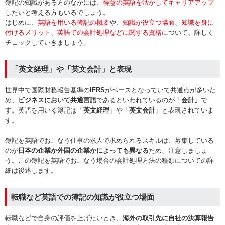
簿記の知識がある方のなかには、
得意の英語を活かしてキャリアアップ
したいと考える方もいるでしょう。
はじめに、
英語を用いる簿記の概要
や、
知識が役立つ場面
、
知識を身に
付けるメリット
、
英語での会計処理などに関する資格
について、詳しく
チェックしていきましょう。
「英文経理」や「英文会計」と表現
世界中で国際財務報告基準の
IFRS
がベースとなっていて共通点が多いた
め、
ビジネスにおいて共通言語
であるといわれているのが
「会計」
で
す。英語を用いる簿記は
「英文経理」
や
「英文会計」
と表現されていま
す。
簿記を英語でおこなう仕事の求人で求められるスキルは、募集している
のが
日本の企業か外国の企業かによっても異なる
ため、注意しましょ
う。この簿記を英語でおこなう場合の会計処理方法の種類についての詳
細は後述します。
転職など英語での簿記の知識が役立つ場面
転職などで自身の評価を上げたいとき、
海外の取引先に自社の決算報告