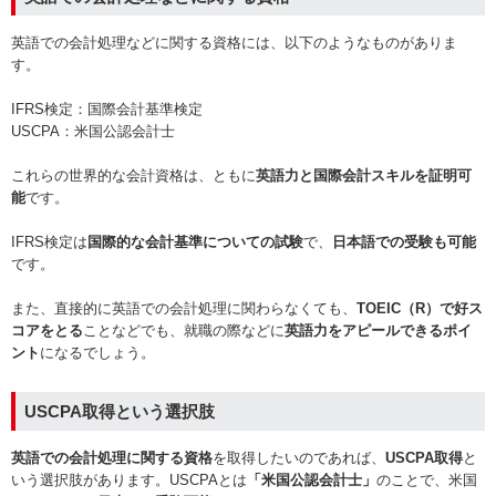
英語での会計処理などに関する資格には、以下のようなものがありま
す。
IFRS検定：国際会計基準検定
USCPA：米国公認会計士
これらの世界的な会計資格は、ともに
英語力と国際会計スキルを証明可
能
です。
IFRS検定は
国際的な会計基準についての試験
で、
日本語での受験も可能
です。
また、直接的に英語での会計処理に関わらなくても、
TOEIC（R）で好ス
コアをとる
ことなどでも、就職の際などに
英語力をアピールできるポイ
ント
になるでしょう。
USCPA取得という選択肢
英語での会計処理に関する資格
を取得したいのであれば、
USCPA取得
と
いう選択肢があります。USCPAとは
「米国公認会計士」
のことで、米国