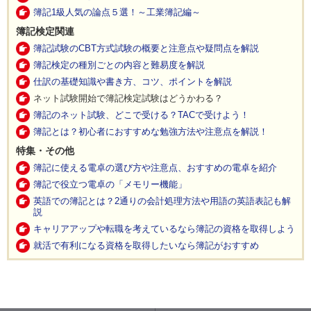
簿記1級人気の論点５選！～工業簿記編～
簿記検定関連
簿記試験のCBT方式試験の概要と注意点や疑問点を解説
簿記検定の種別ごとの内容と難易度を解説
仕訳の基礎知識や書き方、コツ、ポイントを解説
ネット試験開始で簿記検定試験はどうかわる？
簿記のネット試験、どこで受ける？TACで受けよう！
簿記とは？初心者におすすめな勉強方法や注意点を解説！
特集・その他
簿記に使える電卓の選び方や注意点、おすすめの電卓を紹介
簿記で役立つ電卓の「メモリー機能」
英語での簿記とは？2通りの会計処理方法や用語の英語表記も解
説
キャリアアップや転職を考えているなら簿記の資格を取得しよう
就活で有利になる資格を取得したいなら簿記がおすすめ