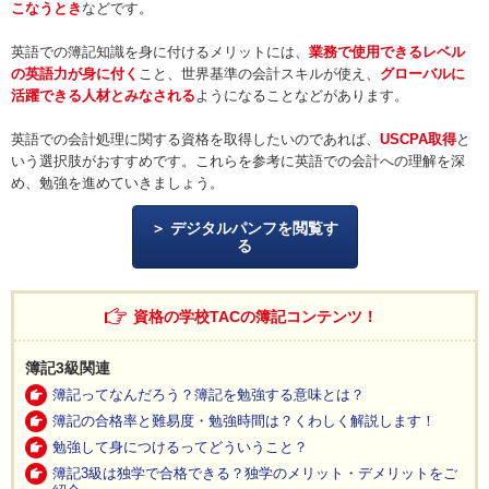
こなうとき
などです。
英語での簿記知識を身に付けるメリットには、
業務で使用できるレベル
の英語力が身に付く
こと、世界基準の会計スキルが使え、
グローバルに
活躍できる人材とみなされる
ようになることなどがあります。
英語での会計処理に関する資格を取得したいのであれば、
USCPA取得
と
いう選択肢がおすすめです。これらを参考に英語での会計への理解を深
め、勉強を進めていきましょう。
デジタルパンフを閲覧す
る
資格の学校TACの簿記コンテンツ！
簿記3級関連
簿記ってなんだろう？簿記を勉強する意味とは？
簿記の合格率と難易度・勉強時間は？くわしく解説します！
勉強して身につけるってどういうこと？
簿記3級は独学で合格できる？独学のメリット・デメリットをご