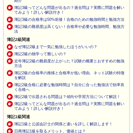
紹介
簿記3級ってどんな問題が出るの？過去問は？実際に問題を解い
てみよう！詳しい解説付き！
簿記3級の合格率は50%前後！合格のための勉強時間と勉強方法
簿記3級の難易度は高くない！合格率や必要な勉強時間、勉強方
法
簿記2級関連
なぜ簿記2級まで一気に勉強したほうがいいの？
簿記2級の独学って難しいの？
近年簿記2級の難易度が上がった？試験の概要とおすすめの勉強
方法
簿記2級の合格率の推移と合格率が低い理由、ネット試験の特徴
を解説
簿記2級合格に必要な勉強時間は？自分に合った勉強法で効率良
く合格へ
簿記2級で出題される問題は？傾向や学習方法について解説！
簿記2級ってどんな問題が出るの？過去問は？実際に問題を解い
てみよう！詳しい解説付き！
簿記1級関連
簿記1級と公認会計士の関係と違いを詳しく解説します！
日商簿記1級を取るメリット、価値とは？