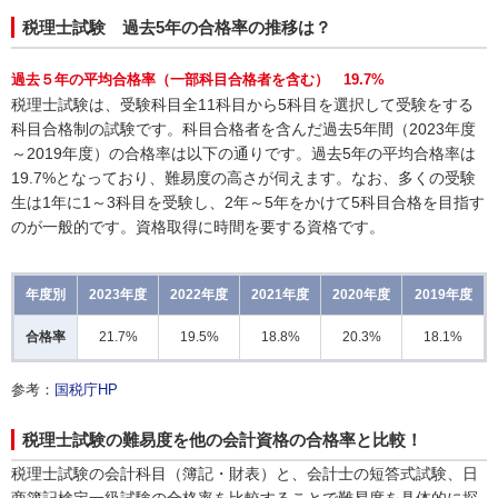
税理士試験 過去5年の合格率の推移は？
過去５年の平均合格率（一部科目合格者を含む） 19.7%
税理士試験は、受験科目全11科目から5科目を選択して受験をする
科目合格制の試験です。科目合格者を含んだ過去5年間（2023年度
～2019年度）の合格率は以下の通りです。過去5年の平均合格率は
19.7%となっており、難易度の高さが伺えます。なお、多くの受験
生は1年に1～3科目を受験し、2年～5年をかけて5科目合格を目指す
のが一般的です。資格取得に時間を要する資格です。
年度別
2023年度
2022年度
2021年度
2020年度
2019年度
合格率
21.7%
19.5%
18.8%
20.3%
18.1%
参考：
国税庁HP
税理士試験の難易度を他の会計資格の合格率と比較！
税理士試験の会計科目（簿記・財表）と、会計士の短答式試験、日