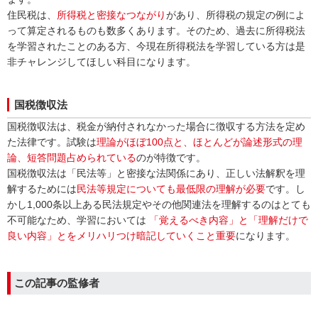
住民税は、
所得税と密接なつながり
があり、所得税の規定の例によ
って算定されるものも数多くあります。そのため、過去に所得税法
を学習されたことのある方、今現在所得税法を学習している方は是
非チャレンジしてほしい科目になります。
国税徴収法
国税徴収法は、税金が納付されなかった場合に徴収する方法を定め
た法律です。試験は
理論がほぼ100点と、ほとんどが論述形式の理
論、短答問題占められている
のが特徴です。
国税徴収法は「民法等」と密接な法関係にあり、正しい法解釈を理
解するためには
民法等規定についても最低限の理解が必要
です。し
かし1,000条以上ある民法規定やその他関連法を理解するのはとても
不可能なため、学習においては
「覚えるべき内容」と「理解だけで
良い内容」とをメリハリつけ暗記していくこと重要
になります。
この記事の監修者