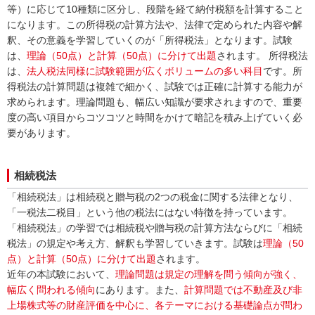
等）に応じて10種類に区分し、段階を経て納付税額を計算すること
になります。この所得税の計算方法や、法律で定められた内容や解
釈、その意義を学習していくのが「所得税法」となります。試験
は、
理論（50点）と計算（50点）に分けて出題
されます。 所得税法
は、
法人税法同様に試験範囲が広くボリュームの多い科目
です。所
得税法の計算問題は複雑で細かく、試験では正確に計算する能力が
求められます。理論問題も、幅広い知識が要求されますので、重要
度の高い項目からコツコツと時間をかけて暗記を積み上げていく必
要があります。
相続税法
「相続税法」は相続税と贈与税の2つの税金に関する法律となり、
「一税法二税目」という他の税法にはない特徴を持っています。
「相続税法」の学習では相続税や贈与税の計算方法ならびに「相続
税法」の規定や考え方、解釈も学習していきます。試験は
理論（50
点）と計算（50点）に分けて出題
されます。
近年の本試験において、
理論問題は規定の理解を問う傾向が強く、
幅広く問われる傾向
にあります。また、
計算問題では不動産及び非
上場株式等の財産評価を中心に、各テーマにおける基礎論点が問わ