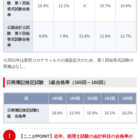
験 第Ⅰ回短
10.4%
12.1%
※
15.7%
16.6%
答式試験合格
率
公認会計士試
験 第Ⅱ回短
8.8%
7.9%
21.6%
12.9%
12.7%
答式試験合格
率
※2021年は新型コロナウィルスの感染拡大のため、第 I 回短答式試験の
実施はなし。
日商簿記検定試験
1級合格率（165回～160回）
回
165回
164回
162回
161回
160回
日商簿記検定試験1
16.8%
12.5%
10.4%
10.1%
10.2%
級 合格率
！
【ここがPOINT】
近年、税理士試験の会計科目の合格率が