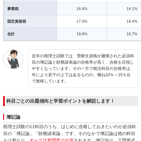
事業税
16.4%
14.1%
固定資産税
17.3%
18.4%
合計
18.8%
16.7%
近年の税理士試験では、受験生資格が撤廃された必須科
目の簿記論と財務諸表論の合格率が高く、合格を目指し
やすくなっています。その一方で税法科目の合格率は、
年により若干の上下はあるものの、概ね10％～15％台
で推移しています。
科目ごとの出題傾向と学習ポイントを解説します！
簿記論
税理士試験の11科目のうち、はじめに合格しておきたいのが必須科
目の「簿記論」「財務諸表論」です。そのなかで簿記論は他の科目
とは異なり、
すべて計算問題で出題
されます。簿記論は、三問形式