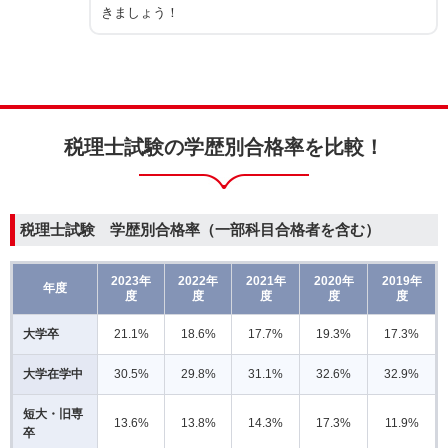
きましょう！
税理士試験の学歴別合格率を比較！
税理士試験
学歴別合格率（一部科目合格者を含む）
2023年
2022年
2021年
2020年
2019年
年度
度
度
度
度
度
大学卒
21.1%
18.6%
17.7%
19.3%
17.3%
大学在学中
30.5%
29.8%
31.1%
32.6%
32.9%
短大・旧専
13.6%
13.8%
14.3%
17.3%
11.9%
卒