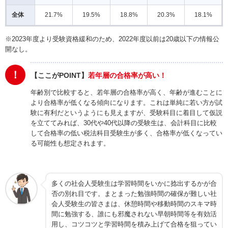
全体
21.7%
19.5%
18.8%
20.3%
18.1%
※2023年度より受験資格緩和のため、2022年度以前は20歳以下の情報公
開なし。
！
【ここがPOINT】
若年層の合格率が高い！
年齢別で比較すると、若年層の合格率が高く、年齢が進むことに
より合格率が低くなる傾向になります。これは単純に若い方が試
験に有利だというようにも見えますが、受験科目に着目して仮説
を立ててみれば、30代や40代以降の受験生は、会計科目に比較
して合格率の低い税法科目受験生が多く、合格率が低くなってい
る可能性も想定されます。
多くの社会人受験生は学習時間をいかに捻出するかが合
否の別れ目です。まとまった勉強時間の確保が難しい社
会人受験生の皆さまは、休憩時間や移動時間のスキマ時
間に勉強する、誰にも邪魔されない早朝時間等を有効活
用し、コツコツと学習時間を積み上げて合格を狙ってい