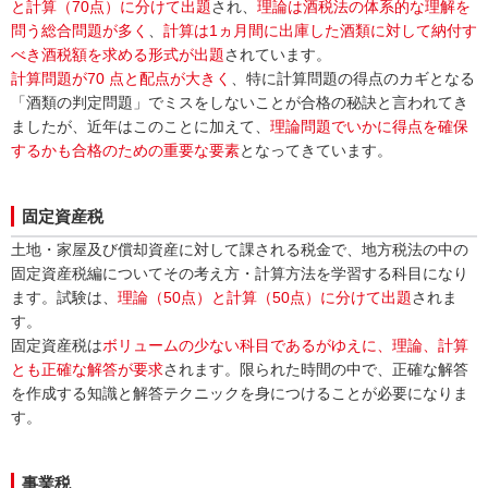
と計算（70点）に分けて出題
され、
理論は酒税法の体系的な理解を
問う総合問題が多く
、
計算は1ヵ月間に出庫した酒類に対して納付す
べき酒税額を求める形式が出題
されています。
計算問題が70 点と配点が大きく
、特に計算問題の得点のカギとなる
「酒類の判定問題」でミスをしないことが合格の秘訣と言われてき
ましたが、近年はこのことに加えて、
理論問題でいかに得点を確保
するかも合格のための重要な要素
となってきています。
固定資産税
土地・家屋及び償却資産に対して課される税金で、地方税法の中の
固定資産税編についてその考え方・計算方法を学習する科目になり
ます。試験は、
理論（50点）と計算（50点）に分けて出題
されま
す。
固定資産税は
ボリュームの少ない科目であるがゆえに、理論、計算
とも正確な解答が要求
されます。限られた時間の中で、正確な解答
を作成する知識と解答テクニックを身につけることが必要になりま
す。
事業税