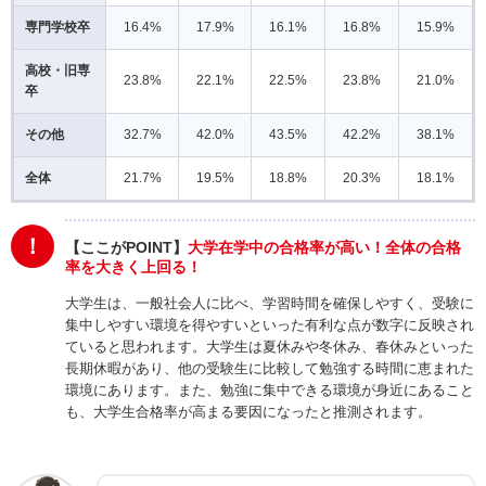
専門学校卒
16.4%
17.9%
16.1%
16.8%
15.9%
高校・旧専
23.8%
22.1%
22.5%
23.8%
21.0%
卒
その他
32.7%
42.0%
43.5%
42.2%
38.1%
全体
21.7%
19.5%
18.8%
20.3%
18.1%
！
【ここがPOINT】
大学在学中の合格率が高い！全体の合格
率を大きく上回る！
大学生は、一般社会人に比べ、学習時間を確保しやすく、受験に
集中しやすい環境を得やすいといった有利な点が数字に反映され
ていると思われます。大学生は夏休みや冬休み、春休みといった
長期休暇があり、他の受験生に比較して勉強する時間に恵まれた
環境にあります。また、勉強に集中できる環境が身近にあること
も、大学生合格率が高まる要因になったと推測されます。