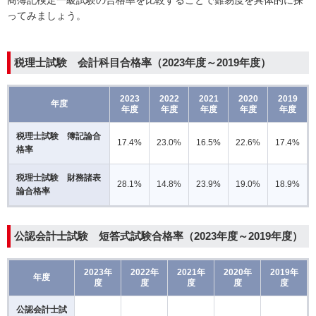
商簿記検定一級試験の合格率を比較することで難易度を具体的に探
ってみましょう。
税理士試験
会計科目合格率（2023年度～2019年度）
2023
2022
2021
2020
2019
年度
年度
年度
年度
年度
年度
税理士試験 簿記論合
17.4%
23.0%
16.5%
22.6%
17.4%
格率
税理士試験 財務諸表
28.1%
14.8%
23.9%
19.0%
18.9%
論合格率
公認会計士試験
短答式試験合格率（2023年度～2019年度）
2023年
2022年
2021年
2020年
2019年
年度
度
度
度
度
度
公認会計士試