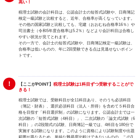
高い！
税理士試験の会計科目は、公認会計士の短答式試験や、日商簿記
検定一級試験と比較すると、近年、合格率が高くなっています。
その他の国家試験と比較しても、宅建（
おおむね合格率16％
）や
司法書士（令和5年度合格率は5.2％）などより会計科目は合格し
やすい状況が見てとれます。
その一方で、会計士の短答式試験や、日商簿記検定一級試験は、
合格率は低いものの、年に2回受験できる点は見逃せないポイン
トです。
！
【ここがPOINT】
税理士試験は1科目ずつ受験することがで
きる！
税理士試験では、受験科目が全11科目あり、そのうち必須科目
（簿記・財表）、選択必須科目（法人・所得）を含めて５科目合
格を目指す「科目選択制」の試験になります。公認会計士では一
次試験の「短答式試験（4科目）」、二次試験の「論文式試験（6
科目）」の2段階式の試験、日商簿記一級では、4科目を180分で
実施する試験になります。このように資格により試験制度や出題
範囲が異なるため、単純な難易度比較はできないものの、この3