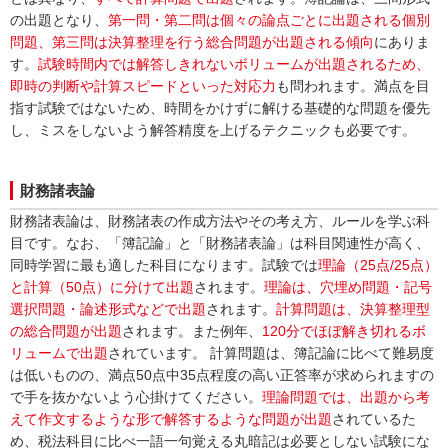
の出題となり、
第一問・第二問は個々の論点ごとに出題される個別
問題、第三問は決算整理を行う総合問題が出題される傾向
にありま
す。
試験時間内では解答しきれないボリュームが出題されるため、
即時の判断や計算スピードといった対応力
も問われます。満点を目
指す試験ではないため、時間をかけずに解ける基礎的な問題を優先
し、ミスをしないよう解答精度を上げるテクニックも必要です。
財務諸表論
財務諸表論は、財務諸表の作成方法やその考え方、ルールを学ぶ科
目です。なお、「簿記論」と「財務諸表論」は科目関連性が高く、
同時学習に最も適した科目になります。試験では
理論（25点/25点）
と計算（50点）に分けて出題
されます。
理論は、穴埋め問題・記号
選択問題・論述形式などで出題
されます。
計算問題は、決算整理型
の総合問題が出題
されます。また例年、
120分でほぼ解き切れるボ
リュームで出題
されています。 計算問題は、簿記論に比べて難易度
は低いものの、満点50点中35点程度の高い正答率が求められますの
で手を抜かないよう心掛けてください。
理論問題では、出題から考
えて作文するような形で解答するような問題が出題
されているた
め、税法科目に比べ一語一句覚える丸暗記は必要としない試験にな