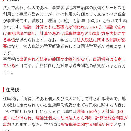
法人であれ、個人であれ、事業者は地方自治体の設備やサービスを
利用して事業を営みますが、その利用の対価として支払うべき税金
が事業税です。試験は、理論（50点）と計算（50点）と分けて出願
されます。
理論・計算ともに基礎力が問われますので、理論であれ
ば個別理論の暗記、計算であれば課税標準などの集計力を大切にす
る学習
が求められます。なお、学習には
法人税法に関する知識が必
要
になり、法人税法の学習経験者もしくは同時学習者が対象になり
ます。
事業税は
出題される法令の範囲が比較的少なく、出題傾向は安定し
ている
科目です。合格に向けた対策は過去問題の研究がカギと言え
ます。
住民税
住民税は「所得」のある個人及び法人に対して課される税金で、地
方税法に定められている道府県民税及び市町村民税に関する内容に
ついて問われる科目になります。試験は
理論（50点）と計算（50
点）に分けられ、理論は個人または法人から2問、計算は総合問題が
出題
されます。なお、学習には
所得税法に関する知識が必要
となり
ます。