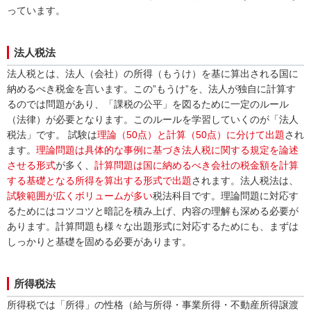
っています。
法人税法
法人税とは、法人（会社）の所得（もうけ）を基に算出される国に
納めるべき税金を言います。この”もうけ”を、法人が独自に計算す
るのでは問題があり、「課税の公平」を図るために一定のルール
（法律）が必要となります。このルールを学習していくのが「法人
税法」です。 試験は
理論（50点）と計算（50点）に分けて出題
され
ます。
理論問題は具体的な事例に基づき法人税に関する規定を論述
させる形式
が多く、
計算問題は国に納めるべき会社の税金額を計算
する基礎となる所得を算出する形式で出題
されます。法人税法は、
試験範囲が広くボリュームが多い
税法科目です。理論問題に対応す
るためにはコツコツと暗記を積み上げ、内容の理解も深める必要が
あります。計算問題も様々な出題形式に対応するためにも、まずは
しっかりと基礎を固める必要があります。
所得税法
所得税では「所得」の性格（給与所得・事業所得・不動産所得譲渡