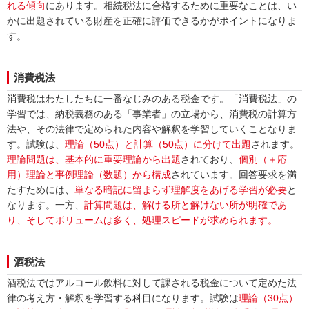
れる傾向
にあります。相続税法に合格するために重要なことは、い
かに出題されている財産を正確に評価できるかがポイントになりま
す。
消費税法
消費税はわたしたちに一番なじみのある税金です。「消費税法」の
学習では、納税義務のある「事業者」の立場から、消費税の計算方
法や、その法律で定められた内容や解釈を学習していくことなりま
す。試験は、
理論（50点）と計算（50点）に分けて出題
されます。
理論問題は、基本的に重要理論から出題
されており、
個別（＋応
用）理論と事例理論（数題）から構成
されています。回答要求を満
たすためには、
単なる暗記に留まらず理解度をあげる学習が必要
と
なります。一方、
計算問題は、解ける所と解けない所が明確であ
り、そしてボリュームは多く、処理スピードが求められます。
酒税法
酒税法ではアルコール飲料に対して課される税金について定めた法
律の考え方・解釈を学習する科目になります。試験は
理論（30点）