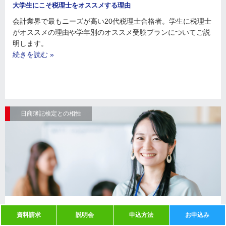
大学生にこそ税理士をオススメする理由
会計業界で最もニーズが高い20代税理士合格者。学生に税理士
がオススメの理由や学年別のオススメ受験プランについてご説
明します。
続きを読む »
日商簿記検定との相性
日商簿記検定との相性はバツグン！
資料請求
説明会
申込方法
お申込み
税理士の試験科目「簿記論」は、日商簿記検定試験との相性が