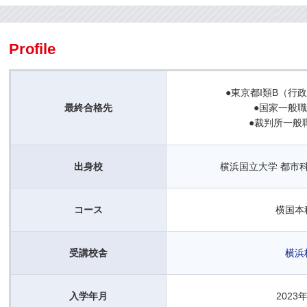
Profile
●東京都I類B（行
最終合格先
●国家一般
●裁判所一般
出身校
横浜国立大学 都市
コース
横国本
受講校舎
横浜
入学年月
2023