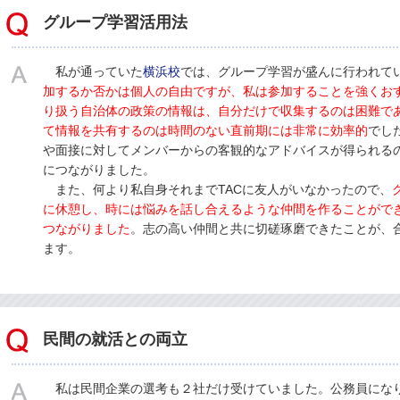
グループ学習活用法
私が通っていた
横浜校
では、グループ学習が盛んに行われて
加するか否かは個人の自由ですが、私は参加することを強くお
り扱う自治体の政策の情報は、自分だけで収集するのは困難で
て情報を共有するのは時間のない直前期には非常に効率的
でし
や面接に対してメンバーからの客観的なアドバイスが得られる
につながりました。
また、何より私自身それまでTACに友人がいなかったので、
に休憩し、時には悩みを話し合えるような仲間を作ることがで
つながりました
。志の高い仲間と共に切磋琢磨できたことが、
ます。
民間の就活との両立
私は民間企業の選考も２社だけ受けていました。公務員にな