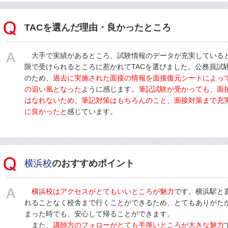
TACを選んだ理由・良かったところ
大手で実績があるところ、試験情報のデータが充実している
限で受けられるところに惹かれてTACを選びました。公務員試
のため、
過去に実施された面接の情報を面接復元シートによっ
の追い風となった
ように感じます。
筆記試験が受かっても、面
はなれないため、筆記対策はもちろんのこと、面接対策まで充実
に良かった
と感じています。
横浜校
のおすすめポイント
横浜校
はアクセスがとてもいいところが魅力
です。横浜駅と
れることなく校舎まで行くことができるため、とてもありがた
まった時でも、安心して帰ることができます。
また、
講師方のフォローがとても手厚いところが大きな魅力