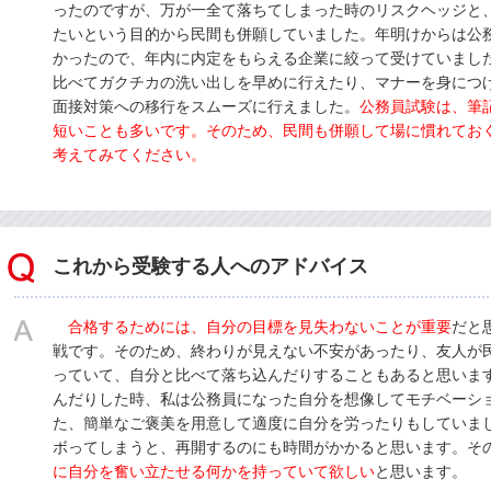
ったのですが、万が一全て落ちてしまった時のリスクヘッジと
たいという目的から民間も併願していました。年明けからは公
かったので、年内に内定をもらえる企業に絞って受けていまし
比べてガクチカの洗い出しを早めに行えたり、マナーを身につ
面接対策への移行をスムーズに行えました。
公務員試験は、筆
短いことも多いです。そのため、民間も併願して場に慣れてお
考えてみてください。
これから受験する人へのアドバイス
合格するためには、自分の目標を見失わないことが重要
だと
戦です。そのため、終わりが見えない不安があったり、友人が
っていて、自分と比べて落ち込んだりすることもあると思いま
んだりした時、私は公務員になった自分を想像してモチベーシ
た、簡単なご褒美を用意して適度に自分を労ったりもしていま
ボってしまうと、再開するのにも時間がかかると思います。そ
に自分を奮い立たせる何かを持っていて欲しい
と思います。