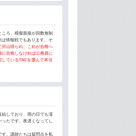
ところ、模擬面接が回数無制
験は情報戦でもあります。そ
て沢山得られ、これが合格へ
接に合格しなければ公務員に
しているTACを選んで本当
直結しており、雨の日でも濡
かったです。夜遅くなってし
です。講師たちは疑問点を私