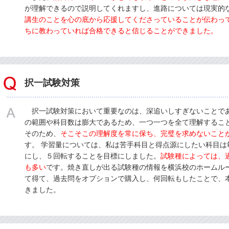
が理解できるので説明してくれますし、進路については現実的
講生のことを心の底から応援してくださっていることが伝わっ
ちに教わっていれば合格できると信じることができました。
択一試験対策
択一試験対策において重要なのは、深追いしすぎないことで
の範囲や科目数は膨大であるため、一つ一つを全て理解するこ
そのため、
そこそこの理解度を常に保ち、完璧を求めないこと
す。 学習量については、私は苦手科目と得点源にしたい科目は
にし、５回転することを目標にしました。
試験種によっては、
も多い
です。焼き直しが出る試験種の情報を横浜校のホームル
て得て、過去問をオプションで購入し、何回転もしたことで、
きました。