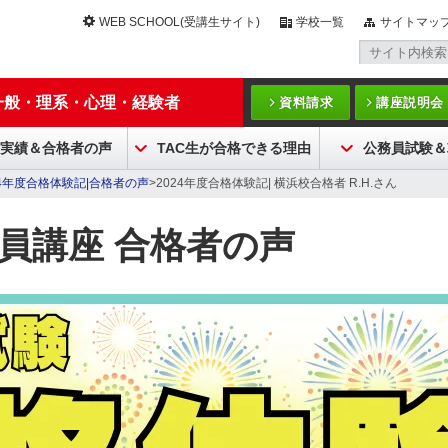
WEB SCHOOL(受講生サイト)
学校一覧
サイトマッ
一般・理系・心理・経験者
資料請求
講座説明会
実績＆合格者の声
TAC生が合格できる理由
公務員試験＆
24年度合格体験記|合格者の声
>2024年度合格体験記| 横浜校合格者 R.H.さん
務員講座 合格者の声