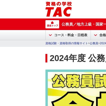
公務員／地方上級・国家
コース・料金・日程表
合格
資格試験・資格取得の情報サイト
>
公務員
>
20
2024年度 公