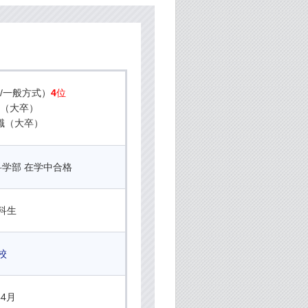
政/一般方式）
4
位
職（大卒）
職（大卒）
科学部 在学中合格
科生
校
年4月