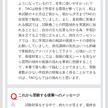
ようになっているので，非常に使いやすかったで
す。TACは校舎で学習する環境が整っており，私は
本試験の４か月ほど前から，朝から夕方までTACの
自習室で勉強していました。また，直前期に実施さ
れる模試では，試験種ごとの問題傾向を実践的に知
れるとともに，自分の立ち位置も分かる為，学習計
画を立てる上で役に立ちました。担任カウンセリン
グでは，主に学習計画の相談や面接カードの添削を
お願いしていました。担任講師の先生はいつも的確
で客観的なアドバイスをして下さり，心強かったで
す。面接対策としては，面接の復元シートを見なが
ら質問の傾向や面接の流れを事前に把握すること
で，本番で落ち着いて臨むことができました。受験
者数が少ない市役所の情報も多く得ることができる
のは，TACならではの強みだと思います。
これから受験する後輩へのメッセージ
試験対策をする中で，終わりが見えず，最終合