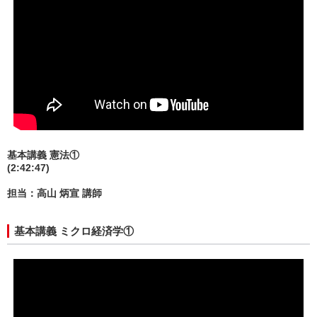
基本講義 憲法①
(2:42:47)
担当：高山 炳宣 講師
基本講義 ミクロ経済学①