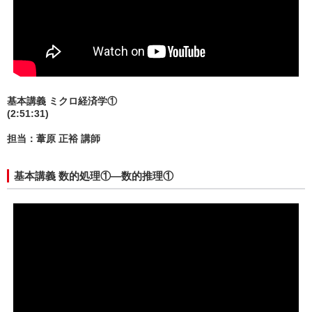
基本講義 ミクロ経済学①
(2:51:31)
担当：葦原 正裕 講師
基本講義 数的処理①—数的推理①