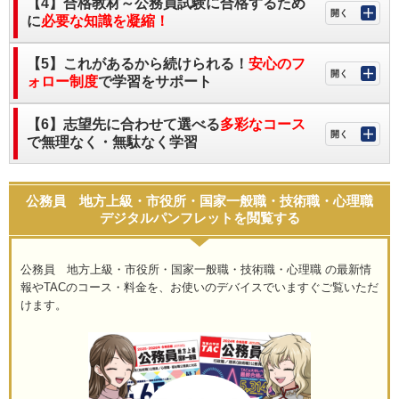
【4】合格教材～公務員試験に合格するため
に
必要な知識を凝縮！
【5】これがあるから続けられる！
安心のフ
ォロー制度
で学習をサポート
【6】志望先に合わせて選べる
多彩なコース
で無理なく・無駄なく学習
公務員 地方上級・市役所・国家一般職・技術職・心理職
デジタルパンフレットを閲覧する
公務員 地方上級・市役所・国家一般職・技術職・心理職 の最新情
報やTACのコース・料金を、お使いのデバイスでいますぐご覧いただ
けます。