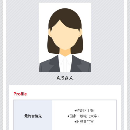
A.Sさん
Profile
●特別区Ｉ類
最終合格先
●国家一般職（大卒）
●財務専門官