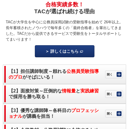
合格実績多数！
TACが選ばれ続ける理由
TACが大学生を中心に公務員採用試験の受験指導を始めて 26年以上。
長年蓄積されたノウハウで毎年多くの「最終合格者」を輩出してきま
した。TACだから提供できるサービスで受験生をトータルサポートし
てまいります！
詳しくはこちら
【1】担任講師制度～頼れる
公務員受験指導
のプロ
がそばにいる！
【2】面接対策～圧倒的な
情報量
と
実践練習
で採用を勝ち取る！
【3】優秀な講師陣～各科目の
プロフェッシ
ョナル
が講義を担当！