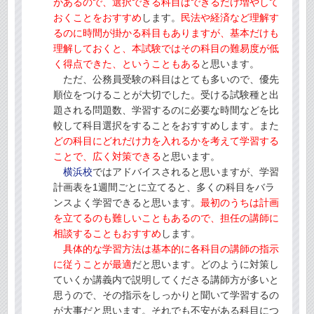
があるので、選択できる科目はできるだけ増やして
おくことをおすすめ
します。
民法や経済など理解す
るのに時間が掛かる科目もありますが、基本だけも
理解しておくと、本試験ではその科目の難易度が低
く得点できた、ということもある
と思います。
ただ、公務員受験の科目はとても多いので、優先
順位をつけることが大切でした。受ける試験種と出
題される問題数、学習するのに必要な時間などを比
較して科目選択をすることをおすすめします。また
どの科目にどれだけ力を入れるかを考えて学習する
ことで、広く対策できる
と思います。
横浜校
ではアドバイスされると思いますが、学習
計画表を1週間ごとに立てると、多くの科目をバラ
ンスよく学習できると思います。
最初のうちは計画
を立てるのも難しいこともあるので、担任の講師に
相談することもおすすめ
します。
具体的な学習方法は基本的に各科目の講師の指示
に従うことが最適
だと思います。どのように対策し
ていくか講義内で説明してくださる講師方が多いと
思うので、その指示をしっかりと聞いて学習するの
が大事だと思います。それでも不安がある科目につ