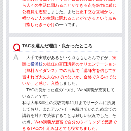
ら人々の生活に関わることができる点を魅力に感じ
公務員を志望
しました。また
公正中立な立場から、
幅ひろい人の生活に関わることができるという点も
目指したきっかけ
の一つです。
TACを選んだ理由・良かったところ
大手で実績があるという点ももちろんですが、
実
際に
横浜校
の担任の富田講師のオリエンテーション
（無料ガイダンス）での言葉で「講師方を信じて学
習すれば大丈夫なのではないか、合格できるのでな
いか」と感じ、入塾
しました。
TACの良かった点の1つは、Web講義が充実して
いることです。
私は大学3年生の受験前年11月までサークルに所属
しており、またアルバイトも続けていたため全ての
講義を対面で受講することは難しい状況でした。そ
の点
、Web講義が豊富で自分のタイミングで受講で
きるTACの仕組みはとても役立ちました。