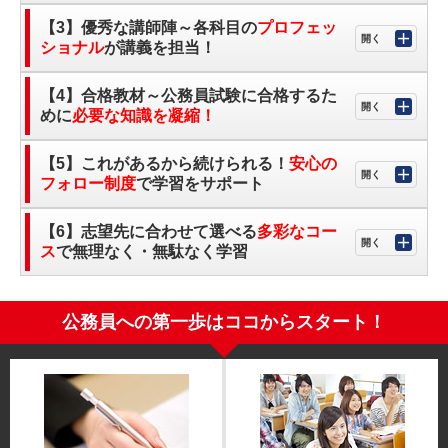
【3】優秀な講師陣～各科目の
プロフェッ
ショナル
が講義を担当！
【4】合格教材～公務員試験に合格するた
めに
必要な知識を凝縮！
【5】これがあるから続けられる！
安心の
フォロー制度
で学習をサポート
【6】志望先に合わせて選べる
多彩なコー
ス
で無理なく・無駄なく学習
公務員への第一歩はココからスタート！