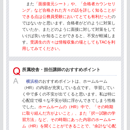
また
「面接復元シート」や、「合格者カウンセリ
ング」など合格された方々の話を詳しく知ることが
できる点は公務員受験においてとても有利だった
の
ではないかと思います。合格者がどのように対策し
ていたか、またどのように面接に対して対策をして
いけば良いか知ることができると、不安が軽減しま
す。
受講生の方々は情報収集の場としてもTACを利
用してみてください。
所属校舎・担任講師のおすすめポイント
横浜校
のおすすめポイントは、ホームルーム
（HR）の内容が充実している点です。 学習してい
く中で多くの不安が出てくると思います。私は特に
心配症で様々な不安が頭に浮かんできてしまう性格
でした。
ホームルームの（HR）中で、「その時期
に取り組んだ方がよいこと」、また「択一試験の学
習方法」など、その時期にあった内容のホームルー
ム（HR）を聞くことができることで、“余計な“心配