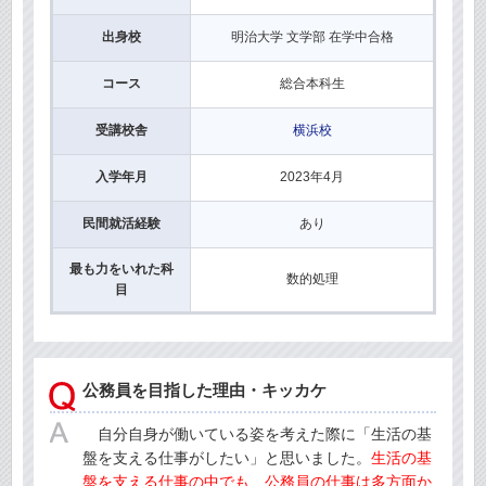
出身校
明治大学 文学部 在学中合格
コース
総合本科生
受講校舎
横浜校
入学年月
2023年4月
民間就活経験
あり
最も力をいれた科
数的処理
目
公務員を目指した理由・キッカケ
自分自身が働いている姿を考えた際に「生活の基
盤を支える仕事がしたい」と思いました。
生活の基
盤を支える仕事の中でも、公務員の仕事は多方面か