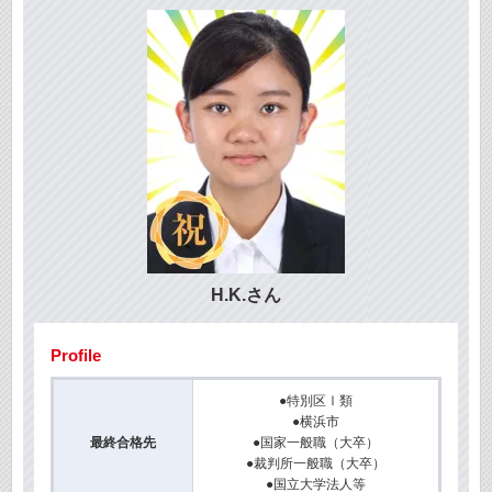
H.K.さん
Profile
●特別区Ⅰ類
●横浜市
最終合格先
●国家一般職（大卒）
●裁判所一般職（大卒）
●国立大学法人等