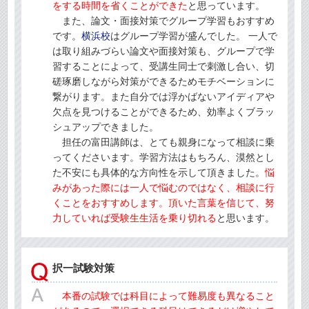
をする時間を省くことができた
と思っています。
また、論文・面接対策でグループ学習もおすすめ
です。
横浜校
はグループ学習が盛んでした。 一人で
は取り組みづらい論文や面接対策も、グループで学
習することによって、受講生同士で刺激し合い、切
磋琢磨しながら対策ができるためモチベーションに
繋がります。また自分では浮かばないアイディアや
欠点を見つけることができるため、効率よくブラッ
シュアップできました。
担任の富田講師は、とても親身になって相談に乗
ってくださいます。学習方法はもちろん、漠然とし
た不安にも具体的な方向性を示して頂きました。
悩
みがあった際には一人で悩むのではなく、相談に行
くことをおすすめします。頂いた言葉を信じて、努
力していれば受験生生活を乗り切れる
と思います。
択一試験対策
本番の試験では科目によって難易度も異なること