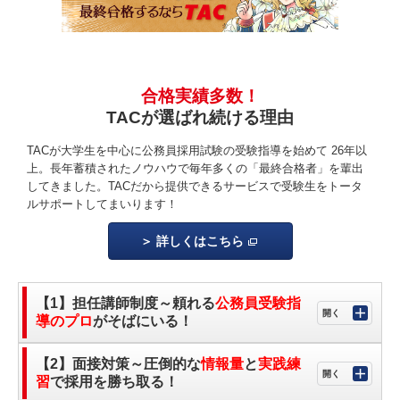
合格実績多数！
TACが選ばれ続ける理由
TACが大学生を中心に公務員採用試験の受験指導を始めて 26年以
上。長年蓄積されたノウハウで毎年多くの「最終合格者」を輩出
してきました。TACだから提供できるサービスで受験生をトータ
ルサポートしてまいります！
詳しくはこちら
【1】担任講師制度～頼れる
公務員受験指
導のプロ
がそばにいる！
【2】面接対策～圧倒的な
情報量
と
実践練
習
で採用を勝ち取る！