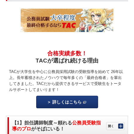
合格実績多数！
TACが選ばれ続ける理由
TACが大学生を中心に公務員採用試験の受験指導を始めて 26年以
上。長年蓄積されたノウハウで毎年多くの「最終合格者」を輩出
してきました。TACだから提供できるサービスで受験生をトータ
ルサポートしてまいります！
詳しくはこちら
【1】担任講師制度～頼れる
公務員受験指
導のプロ
がそばにいる！