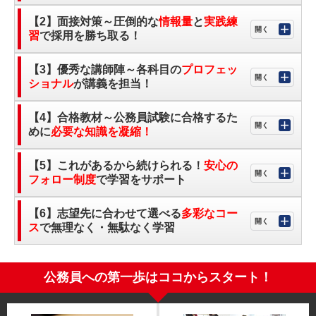
【2】面接対策～圧倒的な
情報量
と
実践練
習
で採用を勝ち取る！
【3】優秀な講師陣～各科目の
プロフェッ
ショナル
が講義を担当！
【4】合格教材～公務員試験に合格するた
めに
必要な知識を凝縮！
【5】これがあるから続けられる！
安心の
フォロー制度
で学習をサポート
【6】志望先に合わせて選べる
多彩なコー
ス
で無理なく・無駄なく学習
公務員への第一歩はココからスタート！