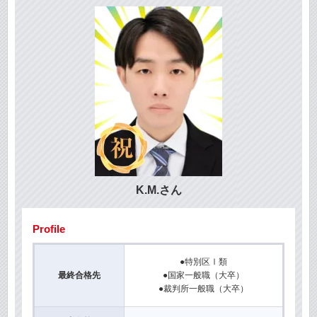
K.M.さん
Profile
●特別区Ⅰ類
最終合格先
●国家一般職（大卒）
●裁判所一般職（大卒）