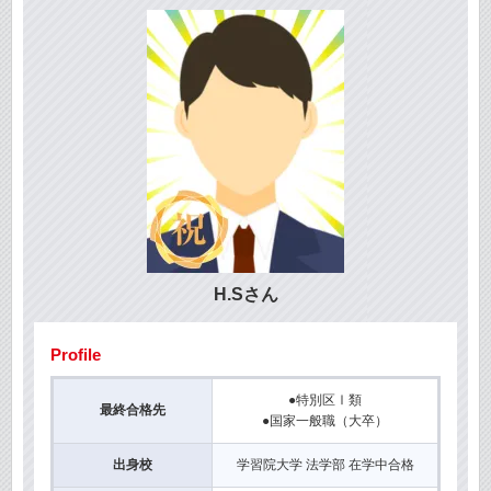
H.Sさん
Profile
●特別区Ⅰ類
最終合格先
●国家一般職（大卒）
出身校
学習院大学 法学部 在学中合格