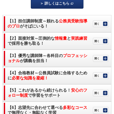
詳しくはこちら
【1】担任講師制度～頼れる
公務員受験指導
のプロ
がそばにいる！
【2】面接対策～圧倒的な
情報量
と
実践練習
で採用を勝ち取る！
【3】優秀な講師陣～各科目の
プロフェッシ
ョナル
が講義を担当！
【4】合格教材～公務員試験に合格するため
に
必要な知識を凝縮！
【5】これがあるから続けられる！
安心のフ
ォロー制度
で学習をサポート
【6】志望先に合わせて選べる
多彩なコース
で無理なく・無駄なく学習