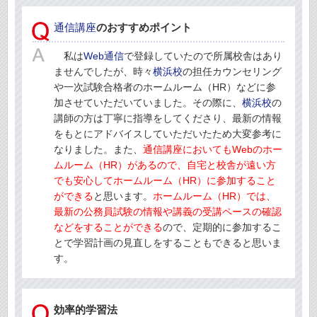
通信講座
のおすすめポイント
私は
Web通信
で登録していたので所属校舎はあり
ませんでしたが、時々
横浜校
の担任カウンセリング
や一次試験合格者のホームルーム（HR）などに参
加させていただいていました。その際に、
横浜校
の
講師の方は丁寧に指導をしてくださり、最新の情報
をもとにアドバイスしていただいたため大変参考に
なりました。また、
通信講座
においてもWebのホー
ムルーム（HR）があるので、自宅と校舎が遠い方
でも安心してホームルーム（HR）に参加すること
ができる
と思います。
ホームルーム（HR）では、
最新の公務員試験の情報や講義の受講ペースの確認
などをすることができる
ので、定期的に参加するこ
とで学習計画の見直しをすることもできると思いま
す。
効率的学習法