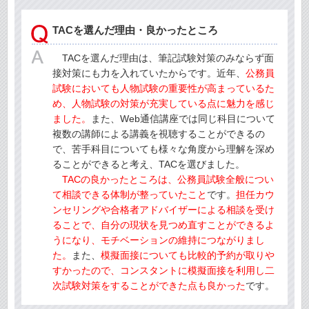
TACを選んだ理由・良かったところ
TACを選んだ理由は、筆記試験対策のみならず面
接対策にも力を入れていたからです。近年、
公務員
試験においても人物試験の重要性が高まっているた
め、人物試験の対策が充実している点に魅力を感じ
ました。
また、Web通信講座では同じ科目について
複数の講師による講義を視聴することができるの
で、苦手科目についても様々な角度から理解を深め
ることができると考え、TACを選びました。
TACの良かったところは、公務員試験全般につい
て相談できる体制が整っていたこと
です。
担任カウ
ンセリングや合格者アドバイザーによる相談を受け
ることで、自分の現状を見つめ直すことができるよ
うになり、モチベーションの維持につながりまし
た。
また、
模擬面接についても比較的予約が取りや
すかったので、コンスタントに模擬面接を利用し二
次試験対策をすることができた点も良かった
です。