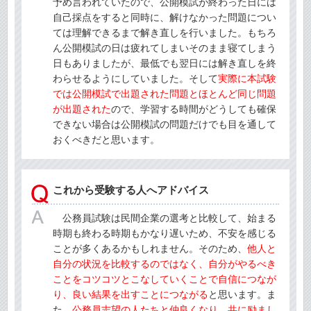
予め言われていたので、公開模試が終わった日には
自己採点をすると同時に、解けなかった問題につい
ては理解できるまで解き直しを行いました。もちろ
ん公開模試の日は疲れてしまいそのまま寝てしまう
日もありましたが、最低でも翌日には解き直しを終
わらせるようにしていました。そして
実際に本試験
では公開模試で出題された問題とほとんど同じ問題
が出題された
ので、学習する時間がどうしても確保
できない場合は公開模試の問題だけでも目を通して
おくべきだと思います。
これから受験する人へアドバイス
公務員試験は民間企業の選考と比較して、始まる
時期も終わる時期もかなり遅いため、不安を感じる
ことが多くあるかもしれません。そのため、
他人と
自分の状況を比較するのではなく、自分がやるべき
ことをコツコツとこなしていくことで自信につなが
り、良い結果を出すことにつながる
と思います。ま
た、
公務員志望の人たちと仲良くなり、共に励まし