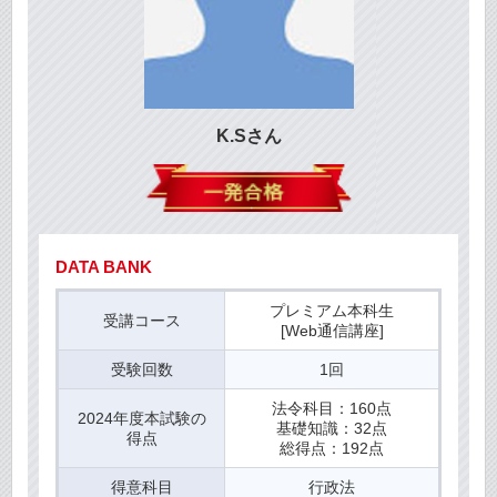
K.Sさん
DATA BANK
プレミアム本科生
受講コース
[Web通信講座]
受験回数
1回
法令科目：160点
2024年度本試験の
基礎知識：32点
得点
総得点：192点
得意科目
行政法