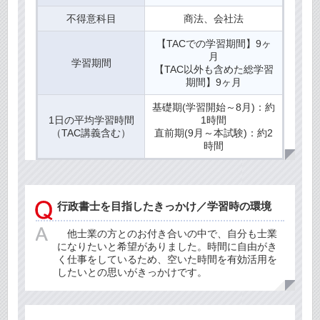
不得意科目
商法、会社法
【TACでの学習期間】9ヶ
月
学習期間
【TAC以外も含めた総学習
期間】9ヶ月
基礎期(学習開始～8月)：約
1日の平均学習時間
1時間
（TAC講義含む）
直前期(9月～本試験)：約2
時間
行政書士を目指したきっかけ／学習時の環境
他士業の方とのお付き合いの中で、自分も士業
になりたいと希望がありました。時間に自由がき
く仕事をしているため、空いた時間を有効活用を
したいとの思いがきっかけです。