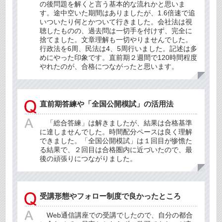
の後問題を解くと言う基本的な流れかと思いま
す。途中空いた期間はありましたが、1.6倍速で追
いついたり何とかついて行きました。会社法は視
聴したものの、過去問は一切手を付けず、完全に
捨てました。文章理解も一切やりませんでした。
行政法を6周、民法は4、5周行いました。記述は多
めにやった印象です。直前期２週間で120時間程度
やれたのが、合格につながったと思います。
直前期答練や「全国公開模試」の活用法
「総合答練」は解きましたが、結果は合格基準
に達しませんでした。時間配分ペースは良く理解
できました。「全国公開模試」は１回目が惨憺た
る結果で、２回目は合格圏内に近づいたので、最
後の頑張りにつながりました。
受講形態やフォロー制度で良かったところ
Web通信講座での受講でしたので、自分の都合