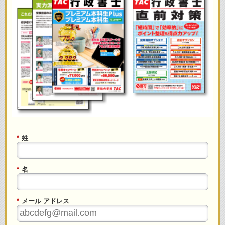
*
姓
*
名
*
メール アドレス