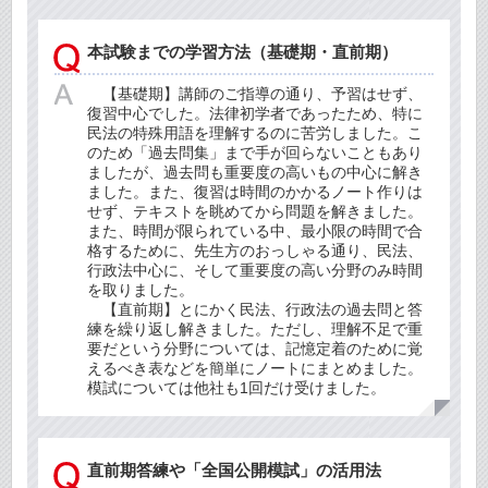
本試験までの学習方法（基礎期・直前期）
【基礎期】講師のご指導の通り、予習はせず、
復習中心でした。法律初学者であったため、特に
民法の特殊用語を理解するのに苦労しました。こ
のため「過去問集」まで手が回らないこともあり
ましたが、過去問も重要度の高いもの中心に解き
ました。また、復習は時間のかかるノート作りは
せず、テキストを眺めてから問題を解きました。
また、時間が限られている中、最小限の時間で合
格するために、先生方のおっしゃる通り、民法、
行政法中心に、そして重要度の高い分野のみ時間
を取りました。
【直前期】とにかく民法、行政法の過去問と答
練を繰り返し解きました。ただし、理解不足で重
要だという分野については、記憶定着のために覚
えるべき表などを簡単にノートにまとめました。
模試については他社も1回だけ受けました。
直前期答練や「全国公開模試」の活用法