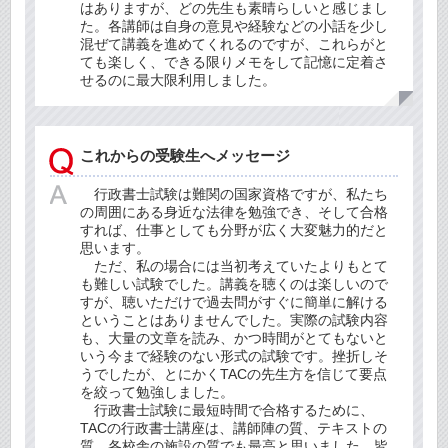
はありますが、どの先生も素晴らしいと感じまし
た。各講師は自身の意見や経験などの小話を少し
混ぜて講義を進めてくれるのですが、これらがと
ても楽しく、できる限りメモをして記憶に定着さ
せるのに最大限利用しました。
これからの受験生へメッセージ
行政書士試験は難関の国家資格ですが、私たち
の周囲にある身近な法律を勉強でき、そして合格
すれば、仕事としても分野が広く大変魅力的だと
思います。
ただ、私の場合には当初考えていたよりもとて
も難しい試験でした。講義を聴くのは楽しいので
すが、聴いただけで過去問がすぐに簡単に解ける
ということはありませんでした。実際の試験内容
も、大量の文章を読み、かつ時間がとてもないと
いう今まで経験のない形式の試験です。挫折しそ
うでしたが、とにかくTACの先生方を信じて要点
を絞って勉強しました。
行政書士試験に最短時間で合格するために、
TACの行政書士講座は、講師陣の質、テキストの
質、各校舎の施設の質でも最高と思いました。皆