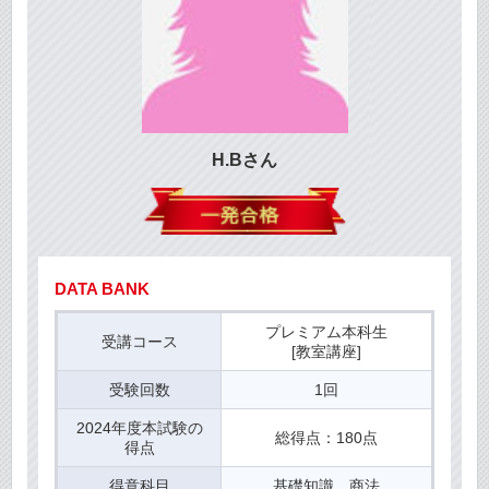
H.Bさん
DATA BANK
プレミアム本科生
受講コース
[教室講座]
受験回数
1回
2024年度本試験の
総得点：180点
得点
得意科目
基礎知識、商法