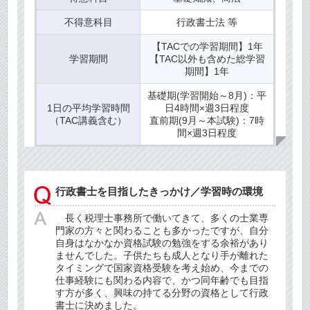
不得意科目
行政書士法 等
【TACでの学習期間】1年
学習期間
【TAC以外も含めた総学習
期間】1年
基礎期(学習開始～8月)：平
1日の平均学習時間
日4時間×週3日程度
（TAC講義含む）
直前期(9月～本試験)：7時
間×週3日程度
行政書士を目指したきっかけ／学習時の環境
長く税理士事務所で働いてきて、多くの士業専
門家の方々と関わることも多かったですが、自分
自身はなかなか資格試験の勉強をする余裕があり
ませんでした。子供たちも成人となり手が離れた
タイミングで国家資格受験を考え始め、今までの
仕事経験にも関わる内容で、かつ同年齢でも目指
す方が多く、興味の持てる分野の資格として行政
書士に決めました。