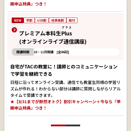
期申込特典』つき！
NEW
早割
U35割
他資格割
給付
プラス
プレミアム本科生
Plus
(オンラインライブ通信講座)
開講時期
10・11月開講 [全86回]
自宅がTACの教室に！講師とのコミュニケーション
で学習を継続できる
日程に沿ってオンライン受講、通信でも教室生同様の学習リ
ズムが作れる！わからない部分は講師に質問しながらリアル
タイムで受講できます。
★【8/31までが断然オトク】割引キャンペーン＋今なら『早
期申込特典』つき！