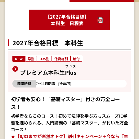
【2027年合格目標】
本科生 日程表
2027年合格目標 本科生
NEW
早割
U35割
他資格割
給付
プラス
プレミアム本科生
Plus
開講時期
7～11月開講 [全86回]
初学者も安心！「基礎マスター」付きの万全コー
ス！
初学者ならこのコース！初めて法律を学ぶ方もスムーズに学
習を進められる、入門講義の「基礎マスター」が付いた万全
コース！
★【8/31までが断然オトク】割引キャンペーン＋今なら『早