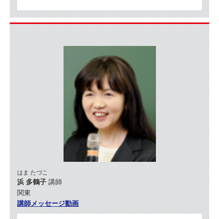
はま たづこ
浜 多鶴子
講師
関東
講師メッセージ動画