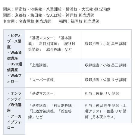
関東：新宿校・池袋校・八重洲校・横浜校・大宮校 担当講師
関西：京都校・梅田校・なんば校・神戸校 担当講師
名古屋：名古屋校 担当講師 福岡：福岡校 担当講師
・ビデオ
「基礎マスター」「基本講
ブース講
義」「科目別答練」「記述対
収録担当：小池 昌三 講師
座
策講義」「総合答練」など
・Web通
信講座
・DVD通
「上級講義」
収録担当：小池 昌三 講師
信講座
・Webフ
「スーパー答練」
収録担当：佐藤 リサ 講師
ォロー
・オンラ
「基礎マスター」
担当：佐藤 リサ 講師
インライ
ブ通信講
「基本講義」「科目別答練」
担当：神田 理生 講師（土
座
「記述対策講義」「総合答
曜クラス）・佐藤 リサ 講
・アーカ
練」など
師（月木夜クラス）
イブフォ
ロー