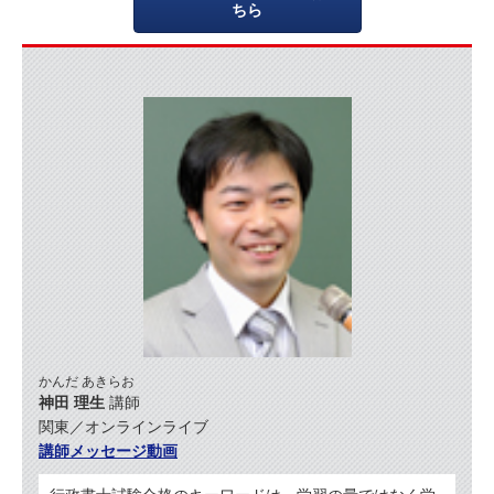
ちら
かんだ あきらお
神田 理生
講師
関東／オンラインライブ
講師メッセージ動画