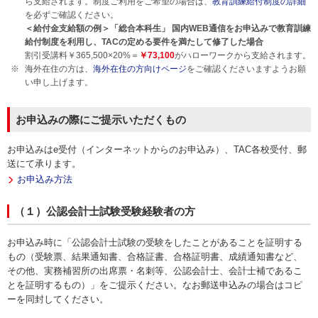
ら支給されます。制度ご利用をご希望の場合は、
教育訓練給付制度の詳細
を必ずご確認ください。
＜給付金支給額の例＞「総合本科生」 国内WEB通信をお申込みで教育訓練
給付制度を利用し、TACの定める要件を満たして修了した場合
割引受講料￥365,500×20%＝
￥73,100
がハローワークから支給されます。
海外在住の方は、
海外在住の方向けページ
をご確認くださいますようお願
い申し上げます。
お申込みの際にご提示いただくもの
お申込みはe受付（インターネットからのお申込み）、TAC各校受付、郵
送にて承ります。
お申込み方法
（１）公認会計士試験受験経験者の方
お申込み時に「公認会計士試験の受験をしたことがあることを証明する
もの（受験票、結果通知書、合格証書、合格証明書、成績通知書など、
その他、実務補習所の出席票・名刺等、公認会計士、会計士補であるこ
とを証明するもの）」をご提示ください。なお郵送申込みの場合はコピ
ーを同封してください。