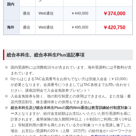
ス
国内
￥374,000
通信
Web通信
￥440,000
￥420,750
海外
通信
Web通信
￥495,000
総合本科生、総合本科生Plus追記事項
国内受講料には消費税10％が含まれています。海外受講料には手数料が含
まれています。
0からはじまるTAC会員番号をお持ちでない方は別途入会金（￥10,000）
が必要となります。会員番号につきましてはTAC各校までお問い合わせく
ださい。講座説明会で入会金免除券プレゼント！
入会金免除券を除く、他の割引制度との併用はできません。また生協・書
店代理店割引、株主優待券との併用もできません。
総合本科生及び総合本科生Plusの国内Web通信は教育訓練給付制度対象コ
ース
となりますが、給付金支給額はお支払いいただいた割引受講料を基に
計算されます。雇用保険の加入期間3年以上（※初回のご利用に限り1年以
上）等制度利用の要件を満たされている方が対象コースを受講し修了した
場合、お支払い受講料の20％（上限 10万円）の給付金がハローワークか