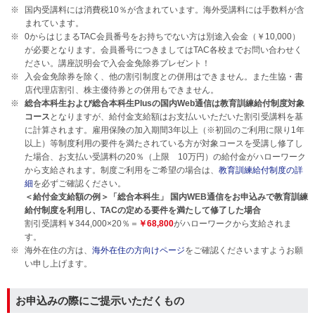
国内受講料には消費税10％が含まれています。海外受講料には手数料が含
まれています。
0からはじまるTAC会員番号をお持ちでない方は別途入会金（￥10,000）
が必要となります。会員番号につきましてはTAC各校までお問い合わせく
ださい。講座説明会で入会金免除券プレゼント！
入会金免除券を除く、他の割引制度との併用はできません。また生協・書
店代理店割引、株主優待券との併用もできません。
総合本科生および総合本科生Plusの国内Web通信は教育訓練給付制度対象
コース
となりますが、給付金支給額はお支払いいただいた割引受講料を基
に計算されます。雇用保険の加入期間3年以上（※初回のご利用に限り1年
以上）等制度利用の要件を満たされている方が対象コースを受講し修了し
た場合、お支払い受講料の20％（上限 10万円）の給付金がハローワーク
から支給されます。制度ご利用をご希望の場合は、
教育訓練給付制度の詳
細
を必ずご確認ください。
＜給付金支給額の例＞「総合本科生」 国内WEB通信をお申込みで教育訓練
給付制度を利用し、TACの定める要件を満たして修了した場合
割引受講料￥344,000×20％＝
￥68,800
がハローワークから支給されま
す。
海外在住の方は、
海外在住の方向けページ
をご確認くださいますようお願
い申し上げます。
お申込みの際にご提示いただくもの