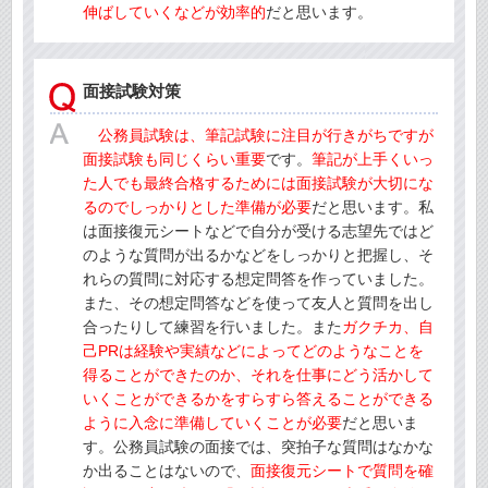
伸ばしていくなどが効率的
だと思います。
面接試験対策
公務員試験は、筆記試験に注目が行きがちですが
面接試験も同じくらい重要
です。
筆記が上手くいっ
た人でも最終合格するためには面接試験が大切にな
るのでしっかりとした準備が必要
だと思います。私
は面接復元シートなどで自分が受ける志望先ではど
のような質問が出るかなどをしっかりと把握し、そ
れらの質問に対応する想定問答を作っていました。
また、その想定問答などを使って友人と質問を出し
合ったりして練習を行いました。また
ガクチカ、自
己PRは経験や実績などによってどのようなことを
得ることができたのか、それを仕事にどう活かして
いくことができるかをすらすら答えることができる
ように入念に準備していくことが必要
だと思いま
す。公務員試験の面接では、突拍子な質問はなかな
か出ることはないので、
面接復元シートで質問を確