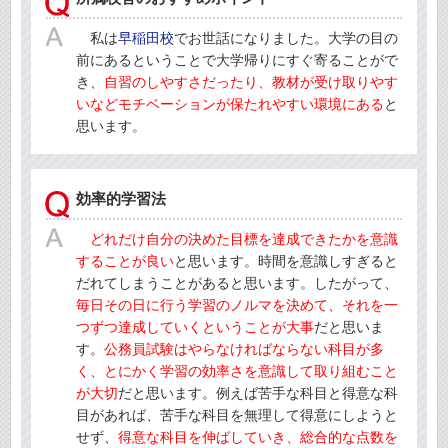
私は
早稲田校
でお世話になりました。大学の目の
前にあるということで大学帰りにすぐ寄ることがで
き、
自習のしやすさだったり、教材が受け取りやす
いなどモチベーションが保たれやすい環境にある
と
思います。
効率的学習法
どれだけ自分の決めた目標を達成できたかを意識
することが良い
と思います。時間を意識しすぎると
だれてしまうことがあると思います。したがって、
毎日その日に行う学習のノルマを決めて、それを一
つずつ達成していくということが大事
だと思いま
す。
公務員試験はやらなければならない科目が多
く、とにかく学習の効率さを意識して取り組むこと
が大切
だと思います。例えば苦手な科目と得意な科
目があれば、苦手な科目を無理して得意にしようと
せず、
得意な科目を伸ばしていき、総合的な点数を