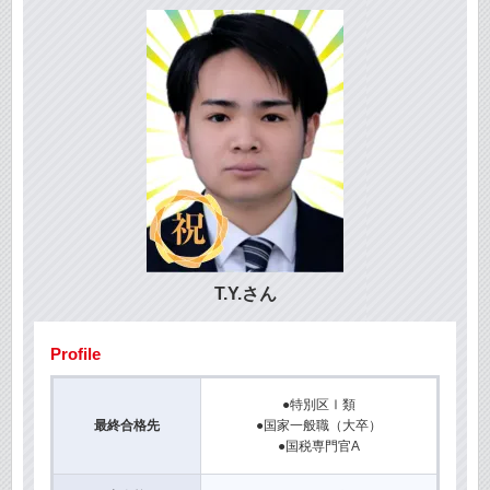
T.Y.さん
Profile
●特別区Ⅰ類
最終合格先
●国家一般職（大卒）
●国税専門官A