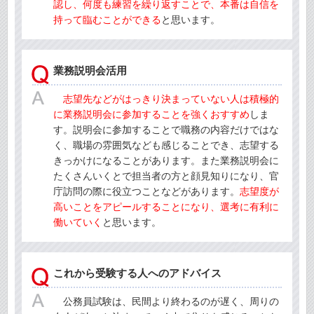
認し、何度も練習を繰り返すことで、本番は自信を
持って臨むことができる
と思います。
業務説明会活用
志望先などがはっきり決まっていない人は積極的
に業務説明会に参加することを強くおすすめ
しま
す。説明会に参加することで職務の内容だけではな
く、職場の雰囲気なども感じることでき、志望する
きっかけになることがあります。また業務説明会に
たくさんいくとで担当者の方と顔見知りになり、官
庁訪問の際に役立つことなどがあります。
志望度が
高いことをアピールすることになり、選考に有利に
働いていく
と思います。
これから受験する人へのアドバイス
公務員試験は、民間より終わるのが遅く、周りの