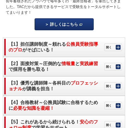
長年蓄積されたノウハウで毎年多くの「最終合格者」を輩出してきま
した。TACだから提供できるサービスで受験生をトータルサポートし
てまいります！
詳しくはこちら
【1】担任講師制度～頼れる
公務員受験指導
のプロ
がそばにいる！
【2】面接対策～圧倒的な
情報量
と
実践練習
で採用を勝ち取る！
【3】優秀な講師陣～各科目の
プロフェッシ
ョナル
が講義を担当！
【4】合格教材～公務員試験に合格するため
に
必要な知識を凝縮！
【5】これがあるから続けられる！
安心のフ
ォロー制度
で学習をサポート