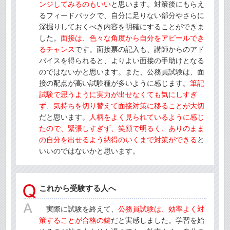
ンジしてみるのもいい
と思います。対策後にもらえ
るフィードバックで、自分に足りない部分やさらに
深掘りしておくべき内容を明確にすることができま
した。
面接は、色々な角度から自分をアピールでき
るチャンス
です。面接票の記入も、講師からのアド
バイスを得られると、よりよい面接の手助けとなる
のではないかと思います。また、公務員試験は、面
接の配点が高い試験種が多いように感じます。
筆記
試験で思うように実力が出せなくても気にしすぎ
ず、気持ちを切り替えて面接対策に移ることが大切
だと思います。
人柄をよく見られているように感じ
たので、緊張しすぎず、笑顔で明るく、ありのまま
の自分を出せるよう納得のいくまで対策ができる
と
いいのではないかと思います。
これから受験する人へ
実際に試験を終えて、
公務員試験は、効率よく対
策することが合格の鍵
だと実感しました。学習を始