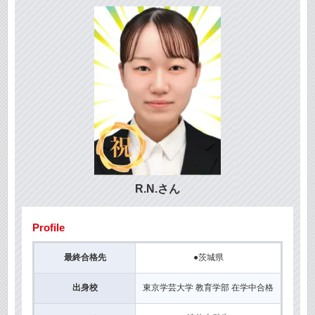
R.N.さん
Profile
最終合格先
●茨城県
出身校
東京学芸大学 教育学部 在学中合格