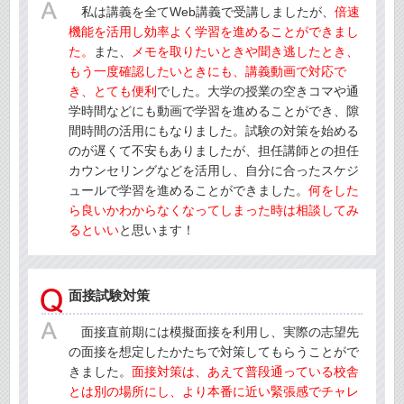
私は講義を全てWeb講義で受講しましたが、
倍速
機能を活用し効率よく学習を進めることができまし
た。
また、
メモを取りたいときや聞き逃したとき、
もう一度確認したいときにも、講義動画で対応で
き、とても便利
でした。大学の授業の空きコマや通
学時間などにも動画で学習を進めることができ、隙
間時間の活用にもなりました。試験の対策を始める
のが遅くて不安もありましたが、担任講師との担任
カウンセリングなどを活用し、自分に合ったスケジ
ュールで学習を進めることができました。
何をした
ら良いかわからなくなってしまった時は相談してみ
るといい
と思います！
面接試験対策
面接直前期には模擬面接を利用し、実際の志望先
の面接を想定したかたちで対策してもらうことがで
きました。
面接対策は、あえて普段通っている校舎
とは別の場所にし、より本番に近い緊張感でチャレ