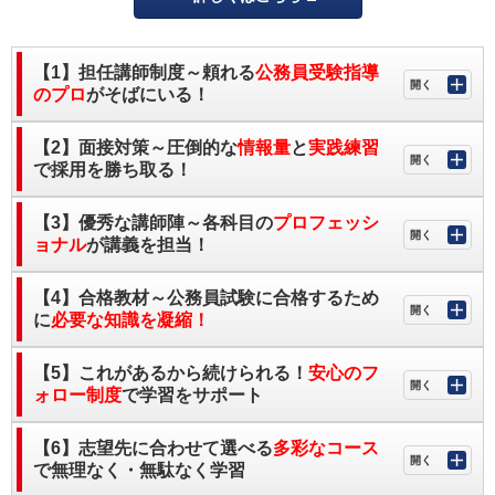
【1】担任講師制度～頼れる
公務員受験指導
のプロ
がそばにいる！
【2】面接対策～圧倒的な
情報量
と
実践練習
で採用を勝ち取る！
【3】優秀な講師陣～各科目の
プロフェッシ
ョナル
が講義を担当！
【4】合格教材～公務員試験に合格するため
に
必要な知識を凝縮！
【5】これがあるから続けられる！
安心のフ
ォロー制度
で学習をサポート
【6】志望先に合わせて選べる
多彩なコース
で無理なく・無駄なく学習