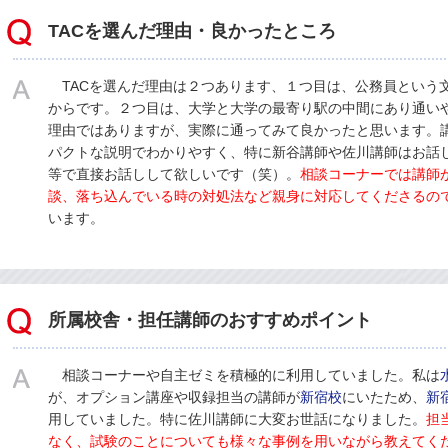
TACを選んだ理由・良かったところ
TACを選んだ理由は２つあります、１つ目は、公務員という文
からです。２つ目は、大学と大学の最寄り駅の中間にあり通い
理由ではありますが、実際に通ってみて良かったと思います。
パクトな説明でわかりやすく、特に新谷講師や佐川講師はお話
等で直接お話しして欲しいです（笑）。
相談コーナーでは講師
談、落ち込んでいる時の対処法など親身に対応してくださるの
います。
所属校舎・担任講師のおすすめポイント
相談コーナーや自主ゼミを積極的に利用していました。私は
が、オプション講座や収録担当の講師が
新宿校
にいたため、
新
用していました。特に佐川講師に大変お世話になりました。
担
なく、試験のことについても様々な事例を用いながら教えてく