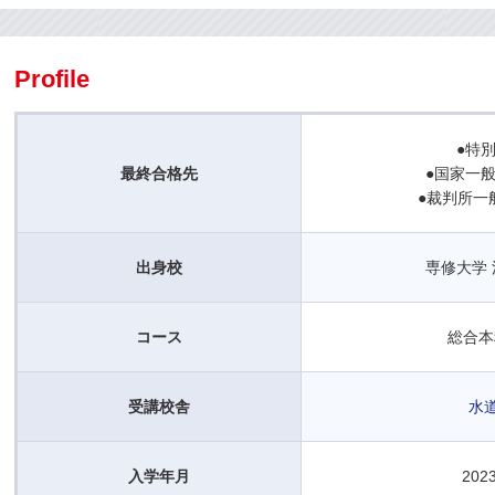
Profile
●特
最終合格先
●国家一
●裁判所一
出身校
専修大学 
コース
総合本科
受講校舎
水
入学年月
202