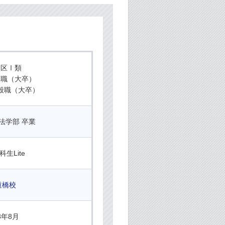
別区Ⅰ類
般職（大卒）
般職（大卒）
法学部 卒業
生Lite
道橋校
3年8月