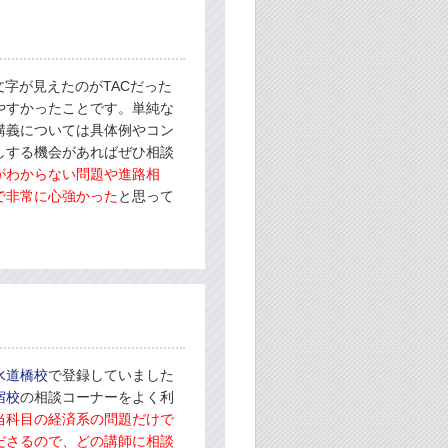
字が見えたのがTACだった
やすかったことです。単純な
講義については具体例やコン
しする機会があればぜひ相談
がわからない問題や進路相
で非常に心強かった
と思って
水道橋校
で登録していました
宿校
の相談コーナーをよく利
当科目の経済系の問題だけで
ださるので、どの講師に相談