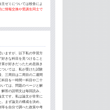
自主ゼミについては校舎によ
的に情報交換や受講生同士で
思いますが、以下私の学習方
ず好きな科目を見つけること
計算が好きだったため息抜き
については、私が受けた試験
後、三周目は二周目の二週間
三科目を一時間一科目や二十
ついては、問題のページと解
。解答の説明文は毎回読み、
論文です。私は論文が非常に
た。まず論文の構成を決め、
例等を自分で調べた政策や考