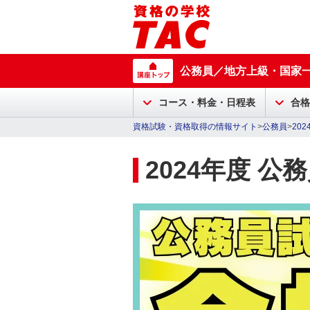
公務員／地方上級・国家
コース・料金・日程表
合格
資格試験・資格取得の情報サイト
>
公務員
>
20
2024年度 公