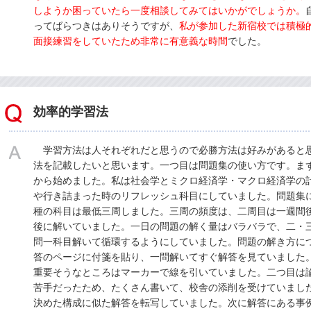
しようか困っていたら一度相談してみてはいかがでしょうか。
ってばらつきはありそうですが、
私が参加した
新宿校
では積極
面接練習をしていたため非常に有意義な時間
でした。
効率的学習法
学習方法は人それぞれだと思うので必勝方法は好みがあると
法を記載したいと思います。一つ目は問題集の使い方です。ま
から始めました。私は社会学とミクロ経済学・マクロ経済学の
や行き詰まった時のリフレッシュ科目にしていました。問題集
種の科目は最低三周しました。三周の頻度は、二周目は一週間
後に解いていました。一日の問題の解く量はバラバラで、二・
問一科目解いて循環するようにしていました。問題の解き方に
答のページに付箋を貼り、一問解いてすぐ解答を見ていました
重要そうなところはマーカーで線を引いていました。二つ目は
苦手だったため、たくさん書いて、校舎の添削を受けていまし
決めた構成に似た解答を転写していました。次に解答にある事