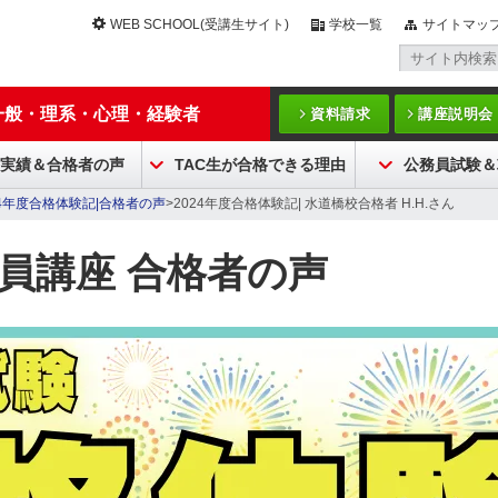
WEB SCHOOL(受講生サイト)
学校一覧
サイトマッ
一般・理系・心理・経験者
資料請求
講座説明会
実績＆合格者の声
TAC生が合格できる理由
公務員試験＆
24年度合格体験記|合格者の声
>2024年度合格体験記| 水道橋校合格者 H.H.さん
務員講座 合格者の声