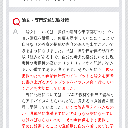
論文・専門記述試験対策
論文については、担任の講師や東京都庁のオプシ
ョン講座を活用し、何度も添削していただくことで
自分なりの答案の構成や内容の深みを出すことがで
きるようになりました。私は、国や自治体の既存の
取り組みがある中で、自分の考えの部分にいかに現
実性や実用性の高いオリジナリティある記述ができ
るかが重要であると考えます。そのためにも、
現状
把握のための自治体研究のインプットと論文を実際
に書き上げるアウトプットをバランス良く行ってい
くことを大切にしていました。
専門記述については、 TACの教材や担当の講師か
らアドバイスをもらいながら、覚えるべき論点を整
理し学習していました。
いくつ論点覚えるべきなの
か、具体的に本番までにどのような状態になってい
なければならないのか、その全体像をまず把握し、
早めに始動することで直前期に自分を苦しめずに学