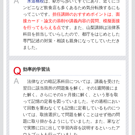
水道橋校
は、駅から歩いてすぐにあり、近くにコ
ンビニなど飲食店も多くあるため気分転換するにも
ってこいです。
担任講師のおすすめポイントは、面
接カード・論文の添削や講義内容の質問、模擬面接
を行ってもらえる点
です。また、山梨講師は法律系
科目を担当していらしたので、都庁をはじめとした
専門記述の対策・相談も親身になってしていただき
ました。
効率的学習法
法律などの暗記系科目については、講義を受けた
翌日に該当箇所の問題集を解く。その1週間後にま
た解く。さらにその1ヶ月後に解く、という形を取
って記憶の定着を図っていました。その過程におい
て回数を重ねなくても記憶に定着しているものにつ
いては、取捨選択して問題を解くことはせず他の問
題に取り掛かるようにしていました。また、家など
で実際に口に出して学習内容を説明するといったア
ウトプットも行っていました。