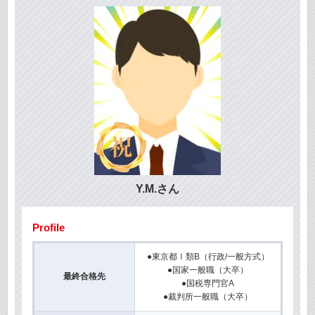
Y.M.さん
Profile
●東京都Ⅰ類B（行政/一般方式）
●国家一般職（大卒）
最終合格先
●国税専門官A
●裁判所一般職（大卒）