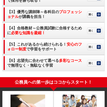
で採用を勝ち取る！
【3】優秀な講師陣～各科目の
プロフェッシ
ョナル
が講義を担当！
【4】合格教材～公務員試験に合格するため
に
必要な知識を凝縮！
【5】これがあるから続けられる！
安心のフ
ォロー制度
で学習をサポート
【6】志望先に合わせて選べる
多彩なコース
で無理なく・無駄なく学習
公務員への第一歩はココからスタート！