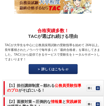
合格実績多数！
TACが選ばれ続ける理由
TACが大学生を中心に公務員採用試験の受験指導を始めて 26年以上。
長年蓄積されたノウハウで毎年多くの「最終合格者」を輩出してきま
した。TACだから提供できるサービスで受験生をトータルサポートし
てまいります！
詳しくはこちら
【1】担任講師制度～頼れる
公務員受験指導
のプロ
がそばにいる！
【2】面接対策～圧倒的な
情報量
と
実践練習