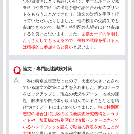
つの自治体にとても詳しいので、ホームルームで教
養科目や専門科目の出題予想や語呂合わせのプリン
トをもらうことができたり、論文の対策を手厚く行
っていただいたりしました。他の校舎の受講生でも
参加できるので、都庁・特別区の志望者はぜひ参加
すると良いと思います。また、
面接カードの添削も
たくさんしてもらえるので、複数の試験を受ける人
は積極的に参加すると良い
と思います。
論文・専門記述試験対策
私は特別区志望だったので、比重が大きいとされ
ている論文の対策には力を入れました。約20テーマ
をピックアップし、現在の状況やデータ、地域の課
題、解決策や自治体が取り組んでいることなどを結
びつけてノートにまとめていきました。
特に特別区
志望の場合は特別区の区長会調査研究機構というサ
イトや、飯田橋の特別区自治情報センターに売って
いるハンドブックを読んで独自の課題を知ることが
大切
だと思います。ある程度知識をインプットした