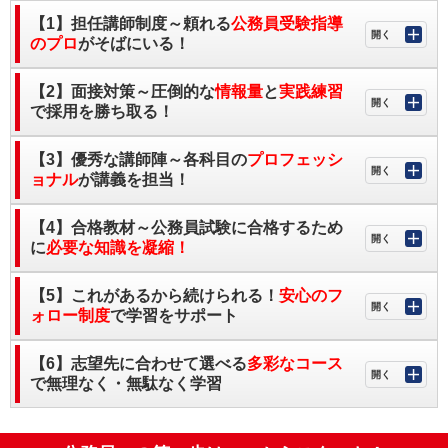
【1】担任講師制度～頼れる
公務員受験指導
のプロ
がそばにいる！
【2】面接対策～圧倒的な
情報量
と
実践練習
で採用を勝ち取る！
【3】優秀な講師陣～各科目の
プロフェッシ
ョナル
が講義を担当！
【4】合格教材～公務員試験に合格するため
に
必要な知識を凝縮！
【5】これがあるから続けられる！
安心のフ
ォロー制度
で学習をサポート
【6】志望先に合わせて選べる
多彩なコース
で無理なく・無駄なく学習