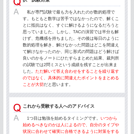
私が専門試験で最も力を入れたのが数的処理で
す。もともと数学は苦手ではなかったので、解くこ
とに抵抗はなく、すぐに解けるようになるだろうと
思っていました。しかし、TACの演習では半分も解
けず、危機感を持ちました。その後は毎日のように
数的処理を解き、解けなかった問題はどこを間違え
て解けなかったのか、同じ形式の問題はどう解けば
良いのかをノートにひたすらまとめた結果、裁判所
の試験では2問ミスという成績を残すことが出来ま
した。
ただ解いて答え合わせをすることを繰り返す
のではなく、具体的に間違えたポイントをまとめる
ことが大切
だと思います。
これから受験する人へのアドバイス
1つ目は勉強を始めるタイミングです。
いつから
始めるべきなのかは人によるので、自分のタイプや
状況に合わせて確実に合格できるように対策をする