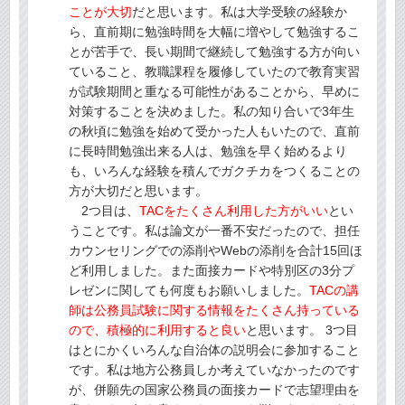
ことが大切
だと思います。私は大学受験の経験か
ら、直前期に勉強時間を大幅に増やして勉強するこ
とが苦手で、長い期間で継続して勉強する方が向い
ていること、教職課程を履修していたので教育実習
が試験期間と重なる可能性があることから、早めに
対策することを決めました。私の知り合いで3年生
の秋頃に勉強を始めて受かった人もいたので、直前
に長時間勉強出来る人は、勉強を早く始めるより
も、いろんな経験を積んでガクチカをつくることの
方が大切だと思います。
2つ目は、
TACをたくさん利用した方がいい
とい
うことです。私は論文が一番不安だったので、担任
カウンセリングでの添削やWebの添削を合計15回ほ
ど利用しました。また面接カードや特別区の3分プ
レゼンに関しても何度もお願いしました。
TACの講
師は公務員試験に関する情報をたくさん持っている
ので、積極的に利用すると良い
と思います。 3つ目
はとにかくいろんな自治体の説明会に参加すること
です。私は地方公務員しか考えていなかったのです
が、併願先の国家公務員の面接カードで志望理由を