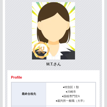
M.T.さん
Profile
●特別区Ⅰ類
●川崎市
最終合格先
●国税専門官A
●裁判所一般職（大卒）