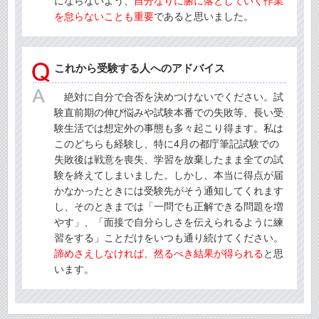
にならないよう、
自分なりに腑に落としていく作業
を怠らないことも重要
であると思いました。
これから受験する人へのアドバイス
絶対に自分で合否を決めつけないでください。試
験直前期の伸び悩みや試験本番での失敗等、長い受
験生活では想定外の事態も多々起こり得ます。私は
このどちらも経験し、特に4月の都庁筆記試験での
失敗後は戦意を喪失、学習を放棄したまま全ての試
験を終えてしまいました。しかし、本当に得点が届
かなかったときには受験先がそう通知してくれます
し、そのときまでは「一問でも正解できる問題を増
やす」、「面接で自分らしさを伝えられるように練
習をする」ことだけをいつも通り続けてください。
諦めさえしなければ、然るべき結果が得られる
と思
います。