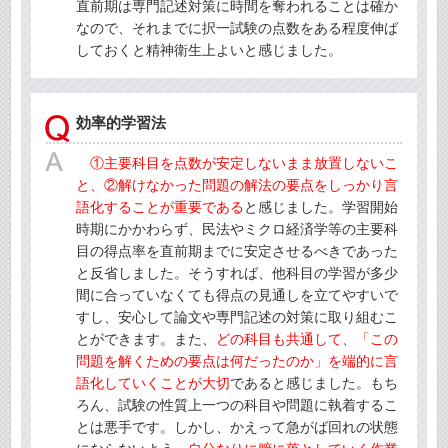
直前期は専門記述対策に時間を奪われることは確か
なので、それまでに択一試験の点数をある程度伸ば
しておくと精神衛生上よいと感じました。
効率的学習法
①主要科目を点数が安定しないまま放置しないこ
と、②解けなかった問題の解法の要点をしっかり言
語化することが重要である
と感じました。学習開始
時期にかかわらず、民法やミクロ経済学等の主要科
目の得点率を直前期までに安定させるべきであった
と反省しました。そうすれば、他科目の学習が多少
間に合っていなくても得点の見通しを立てやすいで
すし、安心して論文や専門記述の対策に取り組むこ
とができます。また、
どの科目も共通して、「この
問題を解くための要点は何だったのか」を端的に言
語化していくことが大切
であると感じました。もち
ろん、試験の性質上一つの科目や問題に執着するこ
とは悪手です。しかし、かえって急がば回れの状態