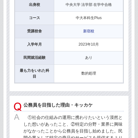
出身校
中央大学 法学部 在学中合格
コース
中大本科生Plus
受講校舎
新宿校
入学年月
2023年10月
民間就活経験
あり
最も力をいれた科
数的処理
目
公務員を目指した理由・キッカケ
①社会の仕組みの運用に携わりたいという漠然と
した想いがあったこと、②特定の分野・業界に興味
がなかったことから公務員を目指し始めました。民
間企業として特定の商品やサービスを提供するより