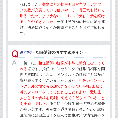
視しました。
実際にどの校舎も自習室やビデオブー
スの数が充実していて使いやすく、雰囲気も総じて
明るいため、より少ないストレスで受験生活を続け
ることができました。
一度通学候補の校舎に足を運
び、快適に通えそうか確認することをおすすめしま
す。
新宿校
・担任講師のおすすめポイント
第一に、
担任講師の皆様が非常に親身になってく
れる
点です。担任カウンセリングでは学習相談や問
題の質問はもちろん、メンタル面の課題にも親身に
寄り添ってくださいました。また、
担任カウンセリ
ング以外の場でも参加できなかったHRや自主ゼミ
等のフォローをしてくださることもあり、受験生一
人ひとりの合格を真剣に支えてくださっていること
を実感しました。
第二に、受験生同士の交流の機会
が多い点です。教室数も通学者数も多いため、試験
直前期には自主ゼミを組んで面接対策や情報共有を