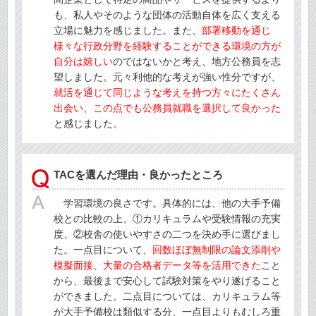
も、私人やそのような団体の活動自体を広く支える
立場に魅力を感じました。また、
部署移動を通じ
様々な行政分野を経験することができる環境の方が
自分は嬉しい
のではないかと考え、地方公務員を志
望しました。元々利他的な考えが強い性分ですが、
就活を通じて同じような考えを持つ方々にたくさん
出会い、この点でも公務員就職を選択して良かった
と感じました。
TACを選んだ理由・良かったところ
学習環境の良さです。具体的には、他の大手予備
校との比較の上、①カリキュラムや受験情報の充実
度、②校舎の使いやすさの二つを決め手に選びまし
た。一点目について、
回数ほぼ無制限の論文添削や
模擬面接、大量の合格者データ等を活用できた
こと
から、最後まで安心して試験対策をやり遂げること
ができました。二点目については、カリキュラム等
が大手予備校は類似する分、一点目よりもむしろ重