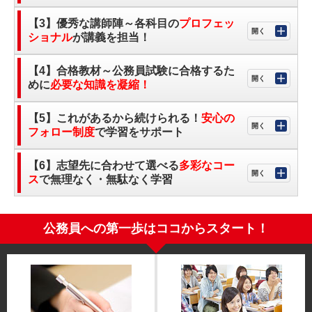
【3】優秀な講師陣～各科目の
プロフェッ
ショナル
が講義を担当！
【4】合格教材～公務員試験に合格するた
めに
必要な知識を凝縮！
【5】これがあるから続けられる！
安心の
フォロー制度
で学習をサポート
【6】志望先に合わせて選べる
多彩なコー
ス
で無理なく・無駄なく学習
公務員への第一歩はココからスタート！