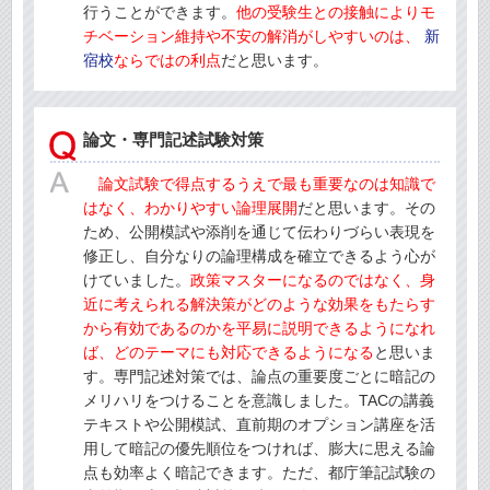
行うことができます。
他の受験生との接触によりモ
チベーション維持や不安の解消がしやすいのは、
新
宿校
ならではの利点
だと思います。
論文・専門記述試験対策
論文試験で得点するうえで最も重要なのは知識で
はなく、わかりやすい論理展開
だと思います。その
ため、公開模試や添削を通じて伝わりづらい表現を
修正し、自分なりの論理構成を確立できるよう心が
けていました。
政策マスターになるのではなく、身
近に考えられる解決策がどのような効果をもたらす
から有効であるのかを平易に説明できるようになれ
ば、どのテーマにも対応できるようになる
と思いま
す。専門記述対策では、論点の重要度ごとに暗記の
メリハリをつけることを意識しました。TACの講義
テキストや公開模試、直前期のオプション講座を活
用して暗記の優先順位をつければ、膨大に思える論
点も効率よく暗記できます。ただ、都庁筆記試験の