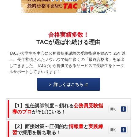
合格実績多数！
TACが選ばれ続ける理由
TACが大学生を中心に公務員採用試験の受験指導を始めて 26年以
上。長年蓄積されたノウハウで毎年多くの「最終合格者」を輩出
してきました。TACだから提供できるサービスで受験生をトータ
ルサポートしてまいります！
詳しくはこちら
【1】担任講師制度～頼れる
公務員受験指
導のプロ
がそばにいる！
【2】面接対策～圧倒的な
情報量
と
実践練
習
で採用を勝ち取る！