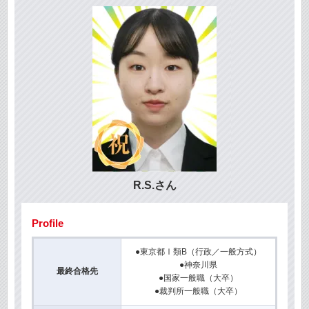
R.S.さん
Profile
●東京都Ⅰ類B（行政／一般方式）
●神奈川県
最終合格先
●国家一般職（大卒）
●裁判所一般職（大卒）