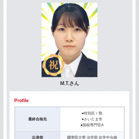
M.T.さん
Profile
●特別区Ⅰ類
最終合格先
●さいたま市
●国税専門官A
出身校
國學院大學 法学部 在学中合格