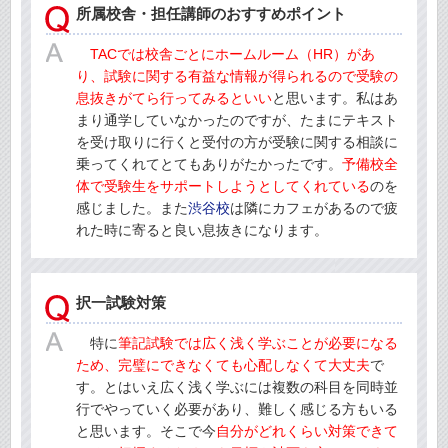
所属校舎・担任講師のおすすめポイント
TACでは校舎ごとにホームルーム（HR）があ
り、試験に関する有益な情報が得られるので受験の
息抜きがてら行ってみるといい
と思います。私はあ
まり通学していなかったのですが、たまにテキスト
を受け取りに行くと受付の方が受験に関する相談に
乗ってくれてとてもありがたかったです。
予備校全
体で受験生をサポートしようとしてくれている
のを
感じました。また
渋谷校
は隣にカフェがあるので疲
れた時に寄ると良い息抜きになります。
択一試験対策
特に
筆記試験では広く浅く学ぶことが必要になる
ため、完璧にできなくても心配しなくて大丈夫
で
す。とはいえ広く浅く学ぶには複数の科目を同時並
行でやっていく必要があり、難しく感じる方もいる
と思います。そこで今
自分がどれくらい対策できて