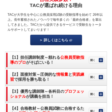
TACが選ばれ続ける理由
TACが大学生を中心に公務員採用試験の受験指導を始めて 26年以
上。長年蓄積されたノウハウで毎年多くの「最終合格者」を輩出
してきました。TACだから提供できるサービスで受験生をトータ
ルサポートしてまいります！
詳しくはこちら
【1】担任講師制度～頼れる
公務員受験指
導のプロ
がそばにいる！
【2】面接対策～圧倒的な
情報量
と
実践練
習
で採用を勝ち取る！
【3】優秀な講師陣～各科目の
プロフェッ
ショナル
が講義を担当！
【4】合格教材～公務員試験に合格するた