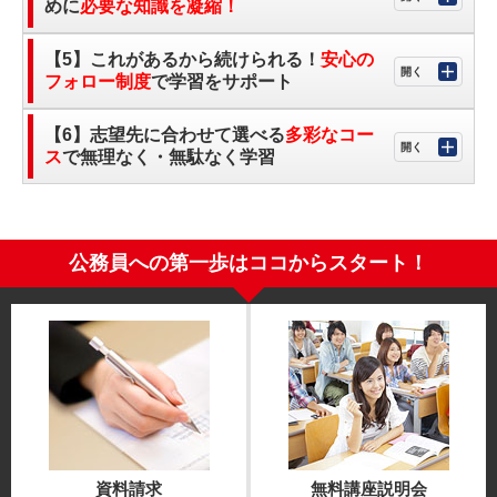
めに
必要な知識を凝縮！
【5】これがあるから続けられる！
安心の
フォロー制度
で学習をサポート
【6】志望先に合わせて選べる
多彩なコー
ス
で無理なく・無駄なく学習
公務員への第一歩はココからスタート！
資料請求
無料講座説明会