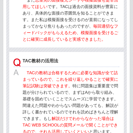
また
志望先の面接復元シートや模擬面接も是非活
用してほしい
です。TACは過去の面接資料が豊富に
あり、具体的な面接の雰囲気を知ることができま
す。また私は模擬面接を受けるのが直前になってし
まってかなり焦りもあったのですが、
毎回適切なフ
ィードバックがもらえるため、模擬面接を受けるご
とに確実に成長していると実感できました。
TAC教材の活用法
TACの教材は合格するために必要な知識が全て詰
まっているので、これを繰り返しやることで確実に
筆記試験は突破できます。
特に問題集は重要度で問
題が分けられているので、まずはAから取り組み、
基礎を固めていくことでスムーズに学習できます。
間違えた問題やわからない問題があっても、解説が
詳しく書かれているのでそれを読めばきちんと理解
できます。もし
解説だけでわからなかった場合は
TAC WEB SCHOOLの質問メールで聞くことができ
るので、それも活用していくといい
と思います。