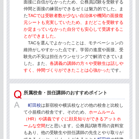
面接に自信がなかったため、公務員試験を受験する
仲間と面接の練習ができるゼミは魅力的でした。ま
た
TACでは受験者数が少ない自治体や機関の面接復
元シートも充実していたため、まだどこを受験する
か定まっていなかった自分でも安心して受講するこ
とができました。
TACを選んでよかったことは、モチベーションの
維持がしやすかった点です。学習の進度や面接、受
験先の不安は担任カウンセリングで解消できていま
した。また、
各講義の講師の方々や受験生は話しや
すく、仲間づくりができたことは心強かった
です。
所属校舎・担任講師のおすすめポイント
町田校
は新宿校や横浜校などの他の校舎と比較し
て小規模の校舎です。そのため、
ホームルーム
（HR）や講義ですぐに顔見知りができるアットホ
ームな空間
だと思います。公務員試験専用の資料室
もあり、他の受験生や担任講師の先生とやり取りが