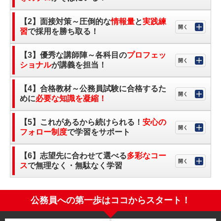
【2】面接対策～圧倒的な
情報量
と
実践練
習
で採用を勝ち取る！
【3】優秀な講師陣～各科目の
プロフェッ
ショナル
が講義を担当！
【4】合格教材～公務員試験に合格するた
めに
必要な知識を凝縮！
【5】これがあるから続けられる！
安心の
フォロー制度
で学習をサポート
【6】志望先に合わせて選べる
多彩なコー
ス
で無理なく・無駄なく学習
公務員への第一歩はココからスタート！