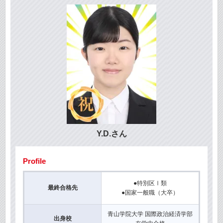
Y.D.さん
Profile
●特別区Ⅰ類
最終合格先
●国家一般職（大卒）
青山学院大学 国際政治経済学部
出身校