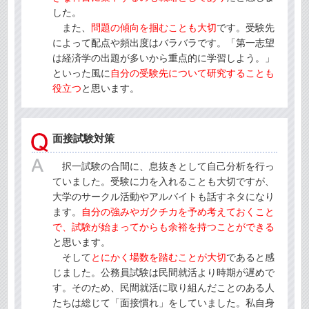
した。
また、
問題の傾向を掴むことも大切
です。受験先
によって配点や頻出度はバラバラです。「第一志望
は経済学の出題が多いから重点的に学習しよう。」
といった風に
自分の受験先について研究することも
役立つ
と思います。
面接試験対策
択一試験の合間に、息抜きとして自己分析を行っ
ていました。受験に力を入れることも大切ですが、
大学のサークル活動やアルバイトも話すネタになり
ます。
自分の強みやガクチカを予め考えておくこと
で、試験が始まってからも余裕を持つことができる
と思います。
そして
とにかく場数を踏むことが大切
であると感
じました。公務員試験は民間就活より時期が遅めで
す。そのため、民間就活に取り組んだことのある人
たちは総じて「面接慣れ」をしていました。私自身