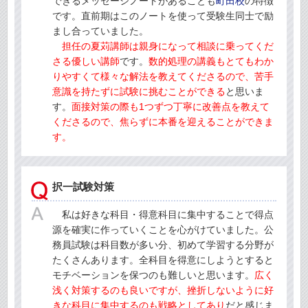
できるメッセージノートがあることも
町田校
の特徴
です。直前期はこのノートを使って受験生同士で励
まし合っていました。
担任の夏苅講師
は親身になって相談に乗ってくだ
さる優しい講師
です。
数的処理の講義もとてもわか
りやすくて様々な解法を教えてくださるので、苦手
意識を持たずに試験に挑むことができる
と思いま
す。
面接対策の際も1つずつ丁寧に改善点を教えて
くださるので、焦らずに本番を迎えることができま
す。
択一試験対策
私は好きな科目・得意科目に集中することで得点
源を確実に作っていくことを心がけていました。公
務員試験は科目数が多い分、初めて学習する分野が
たくさんあります。全科目を得意にしようとすると
モチベーションを保つのも難しいと思います。
広く
浅く対策するのも良いですが、挫折しないように好
きな科目に集中するのも戦略としてあり
だと感じま