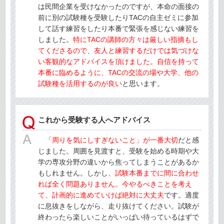
は民間企業を受けなかったのですが、本命の面接の
前に別の試験種を受験したりTACの自主ゼミに参加
して話す練習をしたり本番で緊張を感じない練習を
しました。
特にTACの講師の方々は厳しい指摘もし
てくださるので、友人と練習するだけでは気づけな
い客観的なアドバイスを頂けました。自信を持って
本番に臨めるように、TACの交流の場や大学、他の
試験種を活用するのが良い
と思います。
これから受験する人へアドバイス
「周りを気にしすぎないこと」が一番大切
だと感
じました。周囲を見渡すと、受験を始める時期や大
学の専攻分野の違いから焦ってしまうことがあるか
もしれません。しかし
、試験本番までに間に合わせ
れば全く問題ありません。今やるべきことを考え
て、計画的に進めていけば絶対に大丈夫
です。適度
に息抜きをしながら、走り抜けてください。試験が
終わったら楽しいことがいっぱい待っているはずで