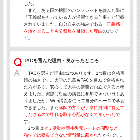
した。
また、ある国の機関のパンフレットを読んだ際に
「正義感をもっている人が活躍できる仕事」と記載
されていました。自分自身の強みである
「正義感」
を活かせることも公務員を目指した理由
の1つで
す。
TACを選んだ理由・良かったところ
TACを選んだ理由は2つあります。1つ目は合格実
績の強さです。大学の先輩もTACを選んで合格され
た方が多く、安心して大学の講義と両立できると考
えました。実際に対面の講義に参加できない日もあ
りましたが、Web講義を使って自分のペースで学習
できました。また
講師の方々が丁寧に質問に答えて
くださるので後れを取る心配がなくて良かった
で
す。
2つ目は
ゼミ活動や面接復元シートの閲覧など、
独学では収集できない情報量に惹かれた
からです。