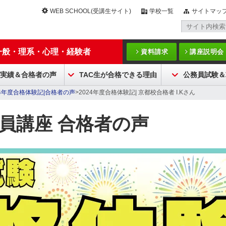
WEB SCHOOL(受講生サイト)
学校一覧
サイトマッ
一般・理系・心理・経験者
資料請求
講座説明会
実績＆合格者の声
TAC生が合格できる理由
公務員試験＆
24年度合格体験記|合格者の声
>2024年度合格体験記| 京都校合格者 I.Kさん
務員講座 合格者の声