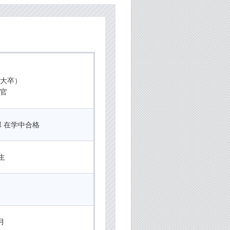
（大卒）
門官
部 在学中合格
生
月