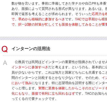
数が物を言います。事前に準備してきた学チカや自己PRも本番
あり、面接によって質問される形式が異なります。あるいは、
即興で返答を考えることが求められます。そういった
応用力を
で、早めから積極的に参加するべき
です。
TACでは早期から模
で、択一試験の対策が忙しくても面接を体験してみることが重
インターンの活用法
公務員では民間ほどインターンの重要性が指摘されていませ
インターンに参加すべき
だと考えます。というのも、基本的に
員が少ないからです。これは地方と国家どちらにも共通するこ
間のインターンと比較するとかなり少ないです。そのため、
イ
において強み
になります。特に志望理由を説明する際にインタ
ぐっと増します。
実際に業務を体験したからこそのエピソード
化にもなり、面接で有利に立ち回れるはず
です。TACのお知ら
ってくるので要チェックです。