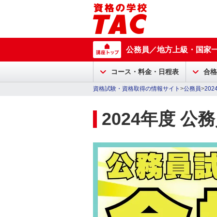
公務員／地方上級・国家
コース・料金・日程表
合格
資格試験・資格取得の情報サイト
>
公務員
>
20
2024年度 公