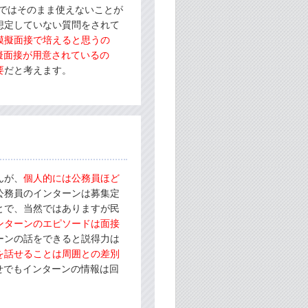
ではそのまま使えないことが
想定していない質問をされて
模擬面接で培えると思うの
擬面接が用意されているの
要
だと考えます。
んが、
個人的には公務員ほど
公務員のインターンは募集定
とで、当然ではありますが民
ンターンのエピソードは面接
ーンの話をできると説得力は
を話せることは周囲との差別
せでもインターンの情報は回