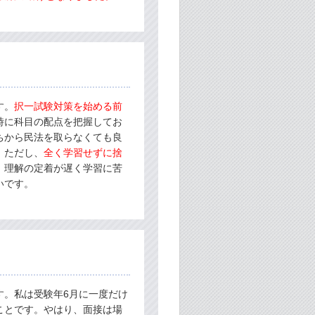
す。
択一試験対策を始める前
時に科目の配点を把握してお
ちから民法を取らなくても良
。ただし、
全く学習せずに捨
。理解の定着が遅く学習に苦
いです。
す。私は受験年6月に一度だけ
ことです。やはり、面接は場