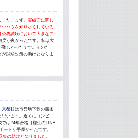
ました。まず、
実績面に関し
ノウハウを知り尽くしている
は公務試験において大きなア
由度が良かったです。私は大
が難しかったです。そのた
とが試験対策の助けとなりま
。
京都校
は市営地下鉄の四条
と思います。近くにコンビニ
校
では24年合格目標生のLINE
サポートが手厚かったです。
報収集の助けとなりました。