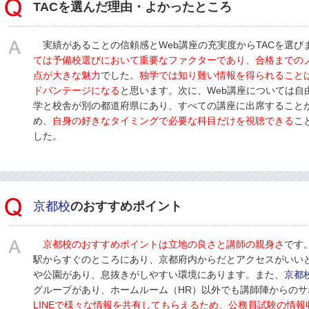
TACを選んだ理由・よかったところ
実績があることの信頼感とWeb講座の充実度からTACを選び
ては予備校選びにおいて重要なファクターであり、合格までの
点が大きな魅力
でした。
独学では知り難い情報を得られること
ドバンテージになる
と思います。次に、Web講座については自
学と校舎が別の都道府県にあり、すべての講座に出席すること
め、
自身の好きなタイミングで必要な科目だけを視聴できる
こ
した。
京都校
のおすすめポイント
京都校
のおすすめポイントは立地の良さと講師の親身さ
です
駅からすぐのところにあり、京都府内からだとアクセスがいい
や公園があり、息抜きがしやすい環境にあります。また、
京都
グループがあり、ホームルーム（HR）以外でも講師陣からの
LINEで様々な情報を共有してもらえるため、公務員試験の情